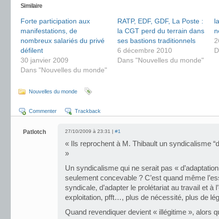
Similaire
Forte participation aux
RATP, EDF, GDF, La Poste :
l
manifestations, de
la CGT perd du terrain dans
n
nombreux salariés du privé
ses bastions traditionnels
2
défilent
6 décembre 2010
D
30 janvier 2009
Dans "Nouvelles du monde"
Dans "Nouvelles du monde"
Nouvelles du monde
Commenter
Trackback
Patlotch
27/10/2009 à 23:31 |
#1
« Ils reprochent à M. Thibault un syndicalisme “
»
Un syndicalisme qui ne serait pas « d’adaptation 
seulement concevable ? C’est quand même l’ess
syndicale, d’adapter le prolétariat au travail et à 
exploitation, pfft…, plus de nécessité, plus de l
Quand revendiquer devient « illégitime », alors 