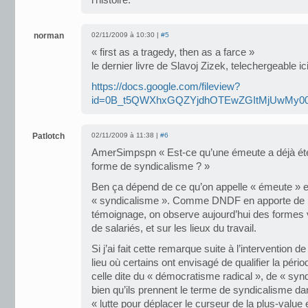
l’histoire.
norman
02/11/2009 à 10:30 |
#5
« first as a tragedy, then as a farce »
le dernier livre de Slavoj Zizek, telechergeable ici
https://docs.google.com/fileview?
id=0B_t5QWXhxGQZYjdhOTEwZGItMjUwMy00Mj
Patlotch
02/11/2009 à 11:38 |
#6
AmerSimpspn « Est-ce qu’une émeute a déjà ét
forme de syndicalisme ? »
Ben ça dépend de ce qu’on appelle « émeute » et
« syndicalisme ». Comme DNDF en apporte de p
témoignage, on observe aujourd’hui des formes vi
de salariés, et sur les lieux du travail.
Si j’ai fait cette remarque suite à l’intervention d
lieu où certains ont envisagé de qualifier la péri
celle dite du « démocratisme radical », de « synd
bien qu’ils prennent le terme de syndicalisme d
« lutte pour déplacer le curseur de la plus-value 