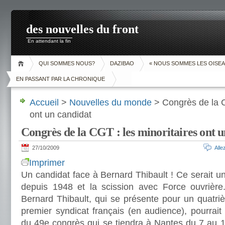
des nouvelles du front
En attendant la fin
QUI SOMMES NOUS?
DAZIBAO
« NOUS SOMMES LES OISEA
EN PASSANT PAR LA CHRONIQUE
Accueil
>
Nouvelles du monde
> Congrès de la C
ont un candidat
Congrès de la CGT : les minoritaires ont 
27/10/2009
All
Imprimer
Un candidat face à Bernard Thibault ! Ce serait 
depuis 1948 et la scission avec Force ouvrière.
Bernard Thibault, qui se présente pour un quatri
premier syndicat français (en audience), pourrait 
du 49e congrès qui se tiendra à Nantes du 7 au