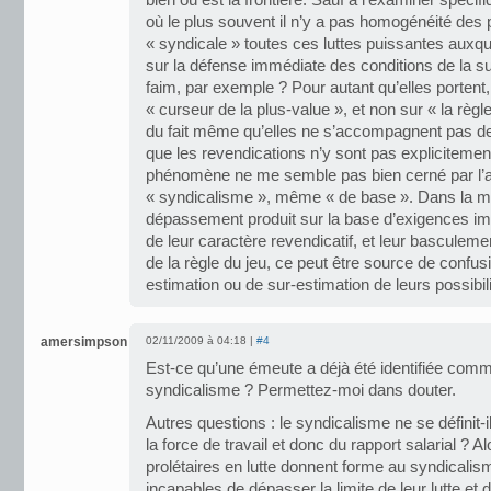
bien où est la frontière. Sauf à l’examiner spéci
où le plus souvent il n’y a pas homogénéité des
« syndicale » toutes ces luttes puissantes auxque
sur la défense immédiate des conditions de la s
faim, par exemple ? Pour autant qu’elles portent
« curseur de la plus-value », et non sur « la règle 
du fait même qu’elles ne s’accompagnent pas de
que les revendications n’y sont pas explicitement
phénomène ne me semble pas bien cerné par l’a
« syndicalisme », même « de base ». Dans la mes
dépassement produit sur la base d’exigences i
de leur caractère revendicatif, et leur basculem
de la règle du jeu, ce peut être source de confus
estimation ou de sur-estimation de leurs possibili
amersimpson
02/11/2009 à 04:18 |
#4
Est-ce qu’une émeute a déjà été identifiée com
syndicalisme ? Permettez-moi dans douter.
Autres questions : le syndicalisme ne se défini
la force de travail et donc du rapport salarial ? A
prolétaires en lutte donnent forme au syndicalism
incapables de dépasser la limite de leur lutte et 