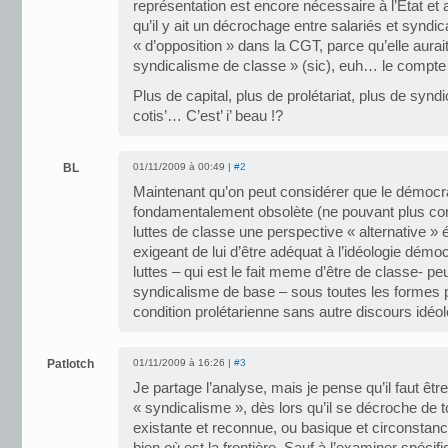
représentation est encore nécessaire à l’Etat et 
qu’il y ait un décrochage entre salariés et syndic
« d’opposition » dans la CGT, parce qu’elle aura
syndicalisme de classe » (sic), euh… le compte 
Plus de capital, plus de prolétariat, plus de syndi
cotis’… C’est’ i’ beau !?
BL
01/11/2009 à 00:49 |
#2
Maintenant qu’on peut considérer que le démocra
fondamentalement obsolète (ne pouvant plus cons
luttes de classe une perspective « alternative » é
exigeant de lui d’être adéquat à l’idéologie démoc
luttes – qui est le fait meme d’être de classe- pe
syndicalisme de base – sous toutes les formes p
condition prolétarienne sans autre discours idéo
Patlotch
01/11/2009 à 16:26 |
#3
Je partage l’analyse, mais je pense qu’il faut êtr
« syndicalisme », dès lors qu’il se décroche de t
existante et reconnue, ou basique et circonstanci