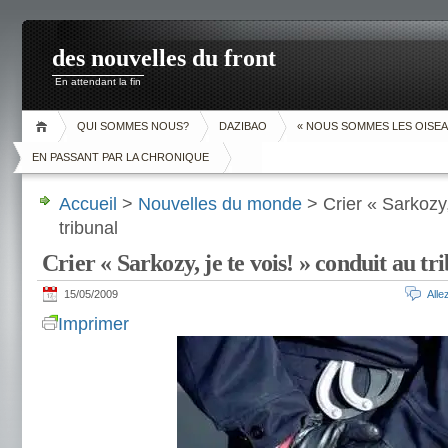
des nouvelles du front
En attendant la fin
QUI SOMMES NOUS?
DAZIBAO
« NOUS SOMMES LES OISEA
EN PASSANT PAR LA CHRONIQUE
Accueil
>
Nouvelles du monde
> Crier « Sarkozy,
tribunal
Crier « Sarkozy, je te vois! » conduit au tr
15/05/2009
All
Imprimer