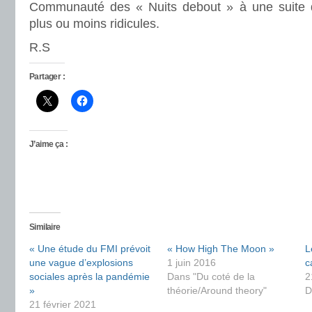
Communauté des « Nuits debout » à une suite d
plus ou moins ridicules.
R.S
Partager :
J’aime ça :
Similaire
« Une étude du FMI prévoit
« How High The Moon »
L
une vague d’explosions
1 juin 2016
c
sociales après la pandémie
Dans "Du coté de la
2
»
théorie/Around theory"
D
21 février 2021