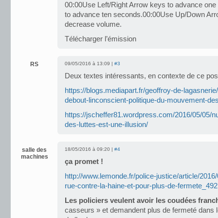
00:00Use Left/Right Arrow keys to advance on
to advance ten seconds.00:00Use Up/Down Arro
decrease volume.
Télécharger l’émission
RS
09/05/2016 à 13:09 |
#3
Deux textes intéressants, en contexte de ce pos
https://blogs.mediapart.fr/geoffroy-de-lagasneri
debout-linconscient-politique-du-mouvement-de
https://jscheffer81.wordpress.com/2016/05/05/n
des-luttes-est-une-illusion/
salle des
18/05/2016 à 09:20 |
#4
machines
ça promet !
http://www.lemonde.fr/police-justice/article/2016/
rue-contre-la-haine-et-pour-plus-de-fermete_4
Les policiers veulent avoir les coudées fran
casseurs » et demandent plus de fermeté dans le