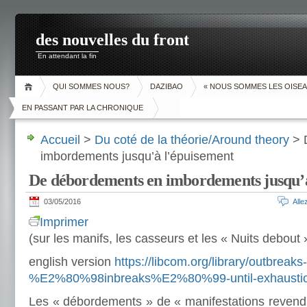
des nouvelles du front
En attendant la fin
QUI SOMMES NOUS?
DAZIBAO
« NOUS SOMMES LES OISEA
EN PASSANT PAR LA CHRONIQUE
Accueil
>
Du coté de la théorie/Around theory
> 
imbordements jusqu’à l’épuisement
De débordements en imbordements jusqu’à
03/05/2016
All
Imprimer
(sur les manifs, les casseurs et les « Nuits debout 
english version
https://libcom.org/library/outbreaks-
%E2%80%98inbreaks%E2%80%99-until-exhaustio
Les « débordements » de « manifestations revendi