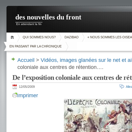
des nouvelles du front
En attendant la fin
QUI SOMMES NOUS?
DAZIBAO
« NOUS SOMMES LES OISEA
EN PASSANT PAR LA CHRONIQUE
Accueil
>
Vidéos, images glanées sur le net et ai
coloniale aux centres de rétention….
De l’exposition coloniale aux centres de r
12/05/2009
All
Imprimer