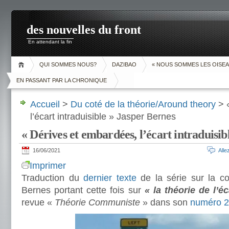
des nouvelles du front
En attendant la fin
QUI SOMMES NOUS?
DAZIBAO
« NOUS SOMMES LES OISEA
EN PASSANT PAR LA CHRONIQUE
Accueil
>
Du coté de la théorie/Around theory
> 
l’écart intraduisible » Jasper Bernes
« Dérives et embardées, l’écart intraduisib
16/06/2021
All
Imprimer
Traduction du
dernier texte
de la série sur la c
Bernes portant cette fois sur
« la théorie de l’éc
revue «
Théorie Communiste
» dans son
numéro 