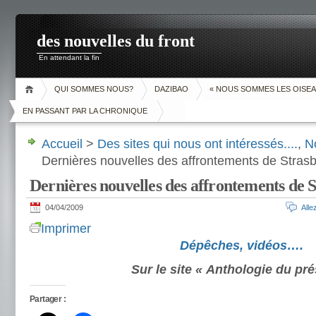
des nouvelles du front
En attendant la fin
QUI SOMMES NOUS?
DAZIBAO
« NOUS SOMMES LES OISEA
EN PASSANT PAR LA CHRONIQUE
Accueil
>
Des sites qui nous ont intéressés....
,
N
Dernières nouvelles des affrontements de Stra
Dernières nouvelles des affrontements de
04/04/2009
All
Imprimer
Dépêches, vidéos….
Sur le site « Anthologie du pré
Partager :