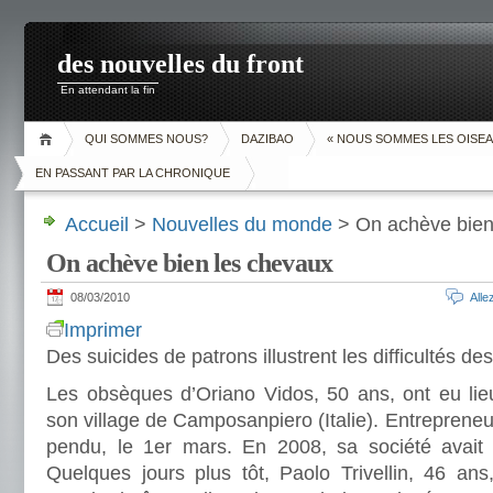
des nouvelles du front
En attendant la fin
QUI SOMMES NOUS?
DAZIBAO
« NOUS SOMMES LES OISEA
EN PASSANT PAR LA CHRONIQUE
Accueil
>
Nouvelles du monde
> On achève bien
On achève bien les chevaux
08/03/2010
All
Imprimer
Des suicides de patrons illustrent les difficultés de
Les obsèques d’Oriano Vidos, 50 ans, ont eu li
son village de Camposanpiero (Italie). Entrepreneur 
pendu, le 1er mars. En 2008, sa société avait ét
Quelques jours plus tôt, Paolo Trivellin, 46 ans,