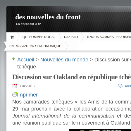
des nouvelles du front
En attendant la fin
QUI SOMMES NOUS?
DAZIBAO
« NOUS SOMMES LES OISEA
EN PASSANT PAR LA CHRONIQUE
Accueil
>
Nouvelles du monde
> Discussion sur 
tchèque
Discussion sur Oakland en république tch
08/05/2013
All
Imprimer
Nos camarades tchèques « les Amis de la commun
29 mai prochain avec la collaboration occasio
Journal international de la communisation
et des
une réunion publique sur le mouvement à Oaklan