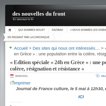
des nouvelles du front
En attendant la fin
QUI SOMMES NOUS?
DAZIBAO
« NOUS SOMMES LES OISEA
EN PASSANT PAR LA CHRONIQUE
Accueil
>
Des sites qui nous ont intéressés....
> «
en Grèce » : une population entre la colère, rési
« Edition spéciale « 24h en Grèce » : une p
colère, résignation et résistance «
06/05/2011
All
Imprimer
Journal de France culture, le 5 mai à 12h30, 
ICI