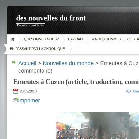
des nouvelles du front
En attendant la fin
QUI SOMMES NOUS?
DAZIBAO
« NOUS SOMMES LES OISEA
EN PASSANT PAR LA CHRONIQUE
Accueil
>
Nouvelles du monde
> Emeutes à Cuzco 
commentaire)
Emeutes à Cuzco (article, traduction, com
28/09/2010
All
Imprimer