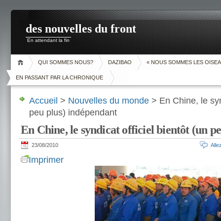
des nouvelles du front
En attendant la fin
QUI SOMMES NOUS?
DAZIBAO
« NOUS SOMMES LES OISEA
EN PASSANT PAR LA CHRONIQUE
Accueil
>
Nouvelles du monde
> En Chine, le synd
peu plus) indépendant
En Chine, le syndicat officiel bientôt (un 
23/08/2010
All
Imprimer