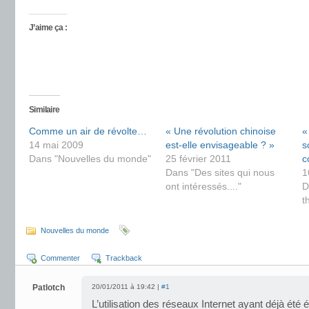
J’aime ça :
Similaire
Comme un air de révolte…
« Une révolution chinoise
«
14 mai 2009
est-elle envisageable ? »
s
Dans "Nouvelles du monde"
25 février 2011
c
Dans "Des sites qui nous
1
ont intéressés...."
D
t
Nouvelles du monde
Commenter
Trackback
Patlotch
20/01/2011 à 19:42 |
#1
L’utilisation des réseaux Internet ayant déjà été 