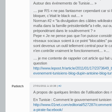
Autour des événements de Tunisie… »
… par RS « ne pas fantasmer cependant car si l
bloquer, c’était le black out… »
Norman #2 « “la divulgation des câbles wikileaks 
mafia dans la famille présidentielle”a t-elle, oui o
prépondérant dans le soulèvement ? »
Pepe « Je ne pense pas que l’on puisse considér
réseaux sociaux soient à ce point “blocables” pa
sont devenus un outil tellement central pour le c
n’en contrôle vraiment le fonctionnement… »…
… je me contente de rappeler cet article qui fait u
question
http://www.lepost.fr/article/2011/01/17/2373649
evenement-tunisiens-blog-dupin-antoine-blog-tun
Patlotch
27/01/2011 à 10:38 |
#2
A propos de quelques limites de l’utilisation des 
En Tunisie : Comment le gouvernement tunisien
http://www.01net.com/editorial/527287/comment
a-pirate-facebook/