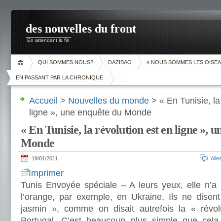
des nouvelles du front
En attendant la fin
QUI SOMMES NOUS?
DAZIBAO
« NOUS SOMMES LES OISEA
EN PASSANT PAR LA CHRONIQUE
Accueil
>
Nouvelles du monde
> « En Tunisie, la
ligne », une enquête du Monde
« En Tunisie, la révolution est en ligne », 
Monde
19/01/2011
All
Imprimer
Tunis Envoyée spéciale – A leurs yeux, elle n’
l’orange, par exemple, en Ukraine. Ils ne disent
jasmin », comme on disait autrefois la « révol
Portugal. C’est beaucoup plus simple que cela.