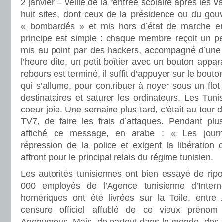
2 janvier – veille de la rentrée scolaire après les 
huit sites, dont ceux de la présidence ou du gou
« bombardés » et mis hors d’état de marche e
principe est simple : chaque membre reçoit un peti
mis au point par des hackers, accompagné d’une
l’heure dite, un petit boîtier avec un bouton appa
rebours est terminé, il suffit d’appuyer sur le bouto
qui s’allume, pour contribuer à noyer sous un flot
destinataires et saturer les ordinateurs. Les Tun
coeur joie. Une semaine plus tard, c’était au tour d
TV7, de faire les frais d’attaques. Pendant plus
affiché ce message, en arabe : « Les journ
répression de la police et exigent la libérati
affront pour le principal relais du régime tunisien.
Les autorités tunisiennes ont bien essayé de ripo
000 employés de l’Agence tunisienne d’Interne
homériques ont été livrées sur la Toile, entr
censure officiel affublé de ce vieux prénom
Anonymous. Mais, de partout dans le monde, des m