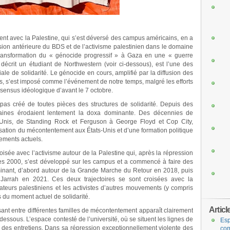
nt avec la Palestine, qui s’est déversé des campus américains, en a
ssion antérieure du BDS et de l’activisme palestinien dans le domaine
a transformation du « génocide progressif » à Gaza en une « guerre
décrit un étudiant de Northwestern (voir ci-dessous), est l’une des
le de solidarité. Le génocide en cours, amplifié par la diffusion des
s, s’est imposé comme l’événement de notre temps, malgré les efforts
nsensus idéologique d’avant le 7 octobre.
pas créé de toutes pièces des structures de solidarité. Depuis des
rraines érodaient lentement la doxa dominante. Des décennies de
-Unis, de Standing Rock et Ferguson à George Floyd et Cop City,
isation du mécontentement aux États-Unis et d’une formation politique
ements actuels.
croisée avec l’activisme autour de la Palestine qui, après la répression
 2000, s’est développé sur les campus et a commencé à faire des
minant, d’abord autour de la Grande Marche du Retour en 2018, puis
 Jarrah en 2021. Ces deux trajectoires se sont croisées avec la
ateurs palestiniens et les activistes d’autres mouvements (y compris
 du moment actuel de solidarité.
Articl
sant entre différentes familles de mécontentement apparaît clairement
dessous. L’espace contesté de l’université, où se situent les lignes de
Esp
lé des entretiens. Dans sa répression exceptionnellement violente des
com