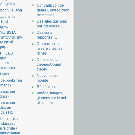
s/anglais)
Contradiction de
tation, le Blog
genre/Contradiction
de classes
tations, la
ge FB
Des sites qui nous
ont intéressés….
ERTA
MUNISTA
Des sons
ζητώντας την
rapportés….
γματική
Drames de la
ηση
misère chez les
TIFICES
riches
tique,
Du coté de la
onomie,
théorie/Around
mmunisme
theory
 Kids
Nouvelles du
oe books (en
monde
emand)
Récréation
aumachen
Vidéos, images
glais)
glanées sur le net
aumachen
et ailleurs
icles en
nçais HS
bure, Lutte
 classes /
rre civile /
mmunisation