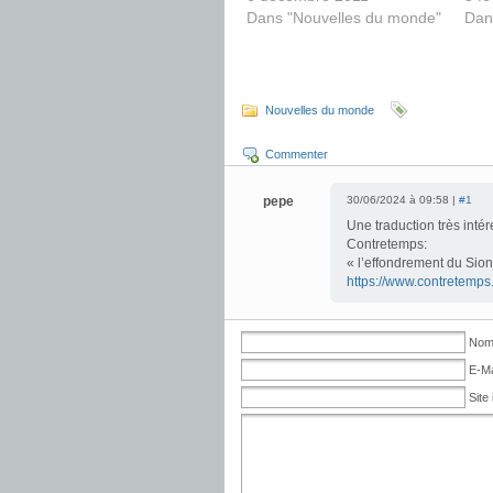
Dans "Nouvelles du monde"
Dan
Nouvelles du monde
Commenter
pepe
30/06/2024 à 09:58 |
#1
Une traduction très intér
Contretemps:
« l’effondrement du Sio
https://www.contretemps
No
E-Ma
Site 