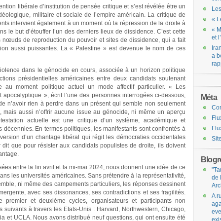
tion libérale d’institution de pensée critique et s’est révélée être un
Les
éologique, militaire et sociale de l’empire américain. La critique de
« L
nts intervient également à un moment où la répression de la droite à
« M
ans le but d’étouffer l’un des derniers lieux de dissidence. C’est cette
et 
s nœuds de reproduction du pouvoir et sites de dissidence, qui a fait
Ira
on aussi puissantes. La « Palestine » est devenue le nom de ces
a b
rap
iolence dans le génocide en cours, associée à un horizon politique
tions présidentielles américaines entre deux candidats soutenant
re au moment politique actuel un mode affectif particulier. « Les
 apocalyptique », écrit l’une des personnes interrogées ci-dessous,
Méta
 de n’avoir rien à perdre dans un présent qui semble non seulement
Co
le, mais aussi n’offrir aucune issue au génocide, ni même un aperçu
Flu
testation actuelle est une critique d’un système, académique et
Flu
s décennies. En termes politiques, les manifestants sont confrontés à
version d’un chantage libéral qui régit les démocraties occidentales
Sit
r dit que pour résister aux candidats populistes de droite, ils doivent
hantage.
Blogro
isées entre la fin avril et la mi-mai 2024, nous donnent une idée de ce
"Ta
ans les universités américaines. Sans prétendre à la représentativité,
de 
mble, ni même des campements particuliers, les réponses dessinent
Arc
mergente, avec ses dissonances, ses contradictions et ses fragilités.
A r
 premier et deuxième cycles, organisateurs et participants non
aga
 suivants à travers les Etats-Unis : Harvard, Northwestern, Chicago,
eve
 et UCLA. Nous avons distribué neuf questions, qui ont ensuite été
exi