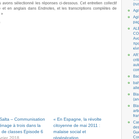
avons sélectionné les réponses ci-dessous. Cet entretien collectif
(ru
et en anglais dans Endnotes, et les transcriptions complètes de
Agi
 »
Agi
s
pa
AL
CO
Ανα
πρα
κίν
AR
cri
aut
co
Bad
bah
all
Bl
(an
Bl
art
fra
 Salta – Communisation
« En Espagne, la révolte
Car
énage à trois dans la
citoyenne de mai 2011 :
des
e de classes Episode 6
malaise social et
Gue
Co
vrier 2018
régénération