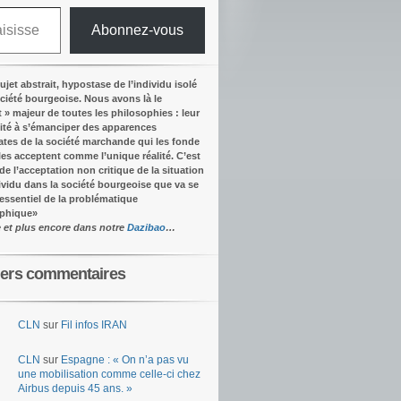
Abonnez-vous
ujet abstrait, hypostase de l’individu isolé
ociété bourgeoise. Nous avons là le
t » majeur de toutes les philosophies : leur
ité à s’émanciper des apparences
tes de la société marchande qui les fonde
lles acceptent comme l’unique réalité.
C’est
 de l’acceptation non critique de la situation
dividu dans la société bourgeoise que va se
’essentiel de la problématique
ophique
»
e et plus encore dans notre
Dazibao
…
iers commentaires
CLN
sur
Fil infos IRAN
CLN
sur
Espagne : « On n’a pas vu
une mobilisation comme celle-ci chez
Airbus depuis 45 ans. »