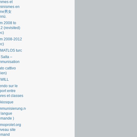
mmes et
minismes en
ine男女
nnü.
m 2008 to
2 (revisited)
ec)
om 2008-2012
ec)
İMATLOS turc
 Salta –
mmunisation
ato cattivo
lien)
 WILL
endo sur le
port entre
res et classes
okiosque
munisierung.net
 langue
emande )
moprolet.org
veau site
lemand