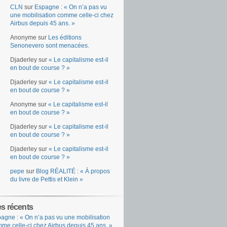
CLN
sur
Espagne : « On n’a pas vu
une mobilisation comme celle-ci chez
Airbus depuis 45 ans. »
Anonyme
sur
Les éditions
Senonevero sont menacées.
Djaderley
sur
« Le capitalisme est-il
en bout de course ? »
Djaderley
sur
« Le capitalisme est-il
en bout de course ? »
Anonyme
sur
« Le capitalisme est-il
en bout de course ? »
Djaderley
sur
« Le capitalisme est-il
en bout de course ? »
Djaderley
sur
« Le capitalisme est-il
en bout de course ? »
pepe
sur
Blog RÉALITÉ : « À propos
du livre de Pettis et Klein »
es récents
agne : « On n’a pas vu une mobilisation
me celle-ci chez Airbus depuis 45 ans. »