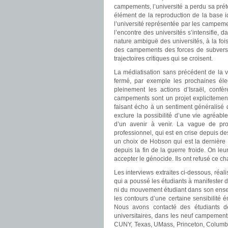
campements, l’université a perdu sa préten
élément de la reproduction de la base id
l’université représentée par les campeme
l’encontre des universités s’intensifie, d
nature ambiguë des universités, à la foi
des campements des forces de subversi
trajectoires critiques qui se croisent.
La médiatisation sans précédent de la v
fermé, par exemple les prochaines élec
pleinement les actions d’Israël, confè
campements sont un projet explicitement
faisant écho à un sentiment généralisé
exclure la possibilité d’une vie agréab
d’un avenir à venir. La vague de pro
professionnel, qui est en crise depuis de
un choix de Hobson qui est la dernière 
depuis la fin de la guerre froide. On leu
accepter le génocide. Ils ont refusé ce c
Les interviews extraites ci-dessous, réal
qui a poussé les étudiants à manifester d
ni du mouvement étudiant dans son ense
les contours d’une certaine sensibilité é
Nous avons contacté des étudiants de
universitaires, dans les neuf campements
CUNY, Texas, UMass, Princeton, Columbia