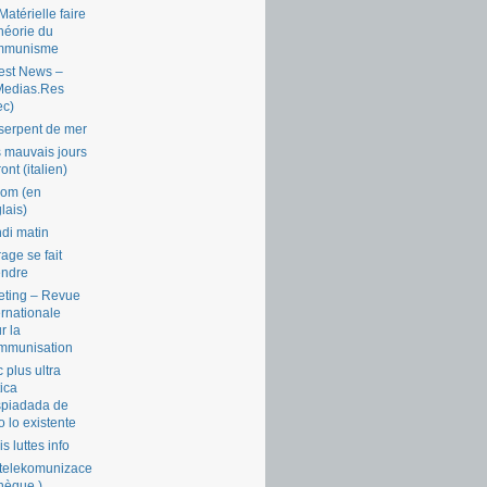
Matérielle faire
théorie du
mmunisme
est News –
Medias.Res
ec)
serpent de mer
 mauvais jours
ront (italien)
com (en
lais)
di matin
rage se fait
endre
ting – Revue
ernationale
r la
mmunisation
 plus ultra
tica
piadada de
o lo existente
is luttes info
telekomunizace
chèque )