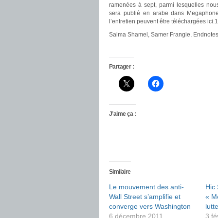
ramenées à sept, parmi lesquelles nous 
sera publié en arabe dans Megaphone 
l’entretien peuvent être téléchargées ici.1
Salma Shamel, Samer Frangie, Endnote
Partager :
J’aime ça :
Similaire
Le mouvement des anti-
Hic
Wall Street s’amplifie et
« M
converge vers Washington
lutt
6 décembre 2011
3 fé