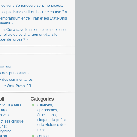
 éditions Senonevero sont menacées.
e capitalisme est-il en bout de course ? »
émorandum entre l’Iran et les États-Unis
l’avenir »
n : « Qui a payé le prix de cette paix, et qui
énéficié de ce changement dans le
port de forces ? »
nnexion
x des publications
x des commentaires
e de WordPress-FR
ll
Categories
nt qu'il y aura
Citations,
l'argent"
aphorismes,
hives
éructations,
slogans: la poésie
uthless critique
et la violence des
inst
mots
rything
sting
contact