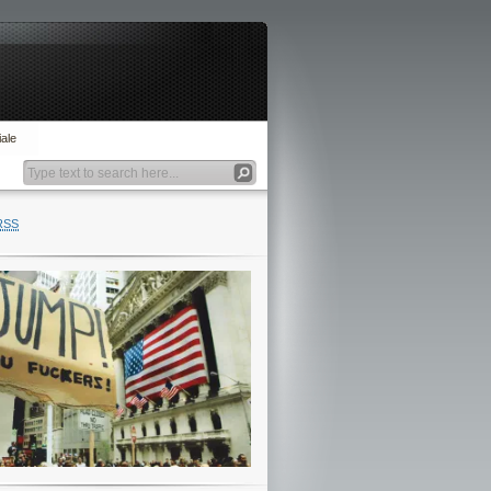
ale
RSS