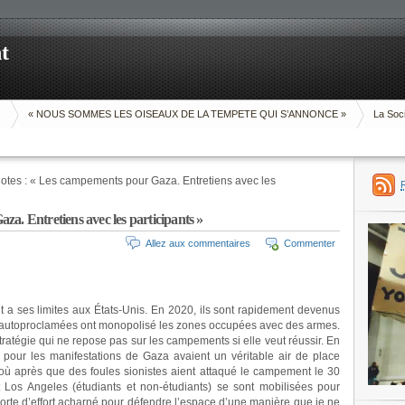
t
O
« NOUS SOMMES LES OISEAUX DE LA TEMPETE QUI S’ANNONCE »
La Soci
tes : « Les campements pour Gaza. Entretiens avec les
a. Entretiens avec les participants »
Allez aux commentaires
Commenter
t a ses limites aux États-Unis. En 2020, ils sont rapidement devenus
» autoproclamées ont monopolisé les zones occupées avec des armes.
tratégie qui ne repose pas sur les campements si elle veut réussir. En
our les manifestations de Gaza avaient un véritable air de place
, où après que des foules sionistes aient attaqué le campement le 30
t Los Angeles (étudiants et non-étudiants) se sont mobilisées pour
orte d’effort acharné pour défendre l’espace d’une manière que je ne