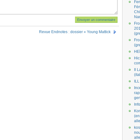
Fe
Fé
Ch
Na
Fro
201
Revue Endnotes : dossier « Young Mattick
(gr
Fr
(gr
HE
Hic
co
Il L
(ita
ILL
Inc
rap
gen
Inf
Kom
(en
all
kos
nou
al