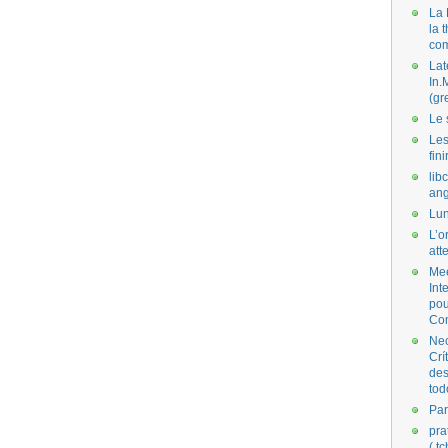
La 
la 
co
Lat
In.
(gr
Le 
Les
fini
lib
ang
Lun
L’o
att
Mee
Int
pou
Co
Nec
Crí
des
tod
Par
pra
( t