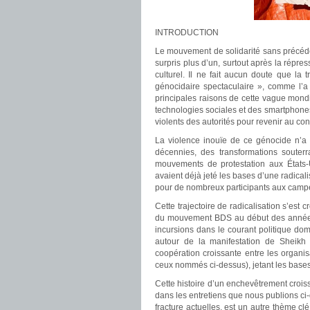
INTRODUCTION
Le mouvement de solidarité sans précéde
surpris plus d’un, surtout après la répre
culturel. Il ne fait aucun doute que l
génocidaire spectaculaire », comme l’a 
principales raisons de cette vague mondia
technologies sociales et des smartphone
violents des autorités pour revenir au co
La violence inouïe de ce génocide n’a 
décennies, des transformations soute
mouvements de protestation aux États
avaient déjà jeté les bases d’une radical
pour de nombreux participants aux camp
Cette trajectoire de radicalisation s’est 
du mouvement BDS au début des années
incursions dans le courant politique do
autour de la manifestation de Sheikh
coopération croissante entre les organis
ceux nommés ci-dessus), jetant les bases
Cette histoire d’un enchevêtrement crois
dans les entretiens que nous publions ci-
fracture actuelles, est un autre thème c