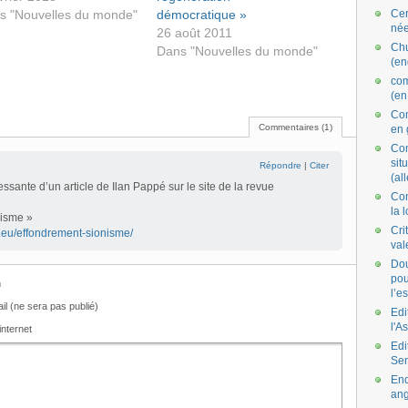
s "Nouvelles du monde"
démocratique »
Cer
née
26 août 2011
Ch
Dans "Nouvelles du monde"
(en
co
(en
Com
Commentaires (1)
en 
Com
situ
Répondre
|
Citer
(al
essante d’un article de Ilan Pappé sur le site de la revue
Con
la 
nisme »
Cri
.eu/effondrement-sionisme/
val
Dou
pou
m
l’e
il (ne sera pas publié)
Edi
l'A
internet
Edi
Se
End
ang