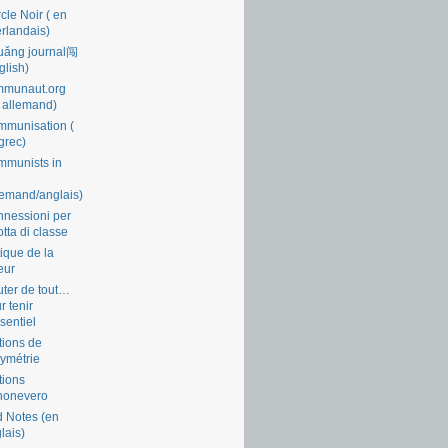
cle Noir ( en
rlandais)
uǎng journal闯
glish)
mmunaut.org
 allemand)
munisation (
grec)
munists in
lemand/anglais)
nessioni per
lotta di classe
tique de la
eur
ter de tout…
r tenir
ssentiel
tions de
symétrie
tions
nonevero
 Notes (en
lais)