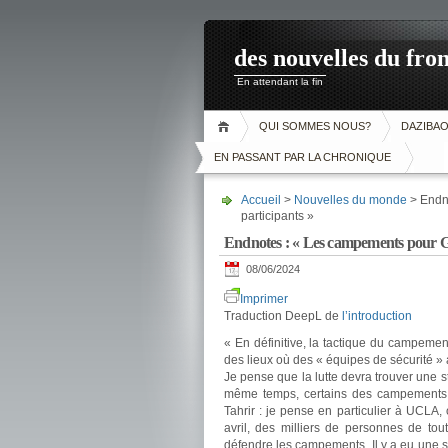
des nouvelles du fron
En attendant la fin
QUI SOMMES NOUS?
DAZIBA
EN PASSANT PAR LA CHRONIQUE
Accueil
>
Nouvelles du monde
> Endno
participants »
Endnotes : « Les campements pour Gaz
08/06/2024
Imprimer
Traduction DeepL de
l’introduction
« En définitive, la tactique du campemen
des lieux où des « équipes de sécurité 
Je pense que la lutte devra trouver une s
même temps, certains des campements p
Tahrir : je pense en particulier à UCLA
avril, des milliers de personnes de tou
défendre les campements. Il y a eu une s