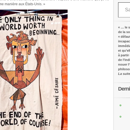
Saisissez votre adresse e-mail…
e manière aux États-Unis. »
« … le s
de la s
« défau
incapac
immédia
et qu’e
à partir
de l’in
nouer l
philos
La suit
Dern