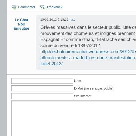
Commenter
Trackback
Le Chat
15/07/2012 à 15:37 |
#1
Noir
Grèves massives dans le secteur public, lutte d
Emeutier
mouvement des chômeurs et indignés prennent l
Espagne! Et comme d’hab, l’Etat lâche ses chien
soirée du vendredi 13/07/2012
http://lechatnoiremeutier.wordpress.com/2012/0
affrontements-a-madrid-lors-dune-manifestation-a
juillet-2012/
Nom
E-Mail (ne sera pas publié)
Site internet