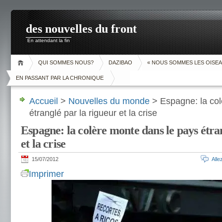
des nouvelles du front
En attendant la fin
QUI SOMMES NOUS?
DAZIBAO
« NOUS SOMMES LES OISEA
EN PASSANT PAR LA CHRONIQUE
Accueil
>
Nouvelles du monde
> Espagne: la col
étranglé par la rigueur et la crise
Espagne: la colère monte dans le pays étra
et la crise
15/07/2012
All
Imprimer