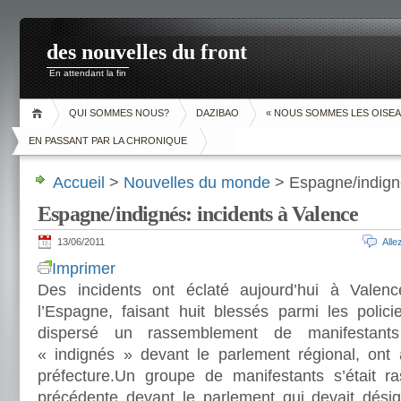
des nouvelles du front
En attendant la fin
QUI SOMMES NOUS?
DAZIBAO
« NOUS SOMMES LES OISEA
EN PASSANT PAR LA CHRONIQUE
Accueil
>
Nouvelles du monde
> Espagne/indigné
Espagne/indignés: incidents à Valence
13/06/2011
All
Imprimer
Des incidents ont éclaté aujourd’hui à Valen
l’Espagne, faisant huit blessés parmi les polici
dispersé un rassemblement de manifestan
« indignés » devant le parlement régional, ont 
préfecture.Un groupe de manifestants s’était r
précédente devant le parlement qui devait désig