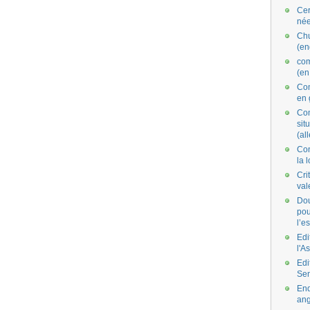
Cer
née
Ch
(en
co
(en
Com
en 
Com
situ
(al
Con
la 
Cri
val
Dou
pou
l’e
Edi
l'A
Edi
Se
End
ang