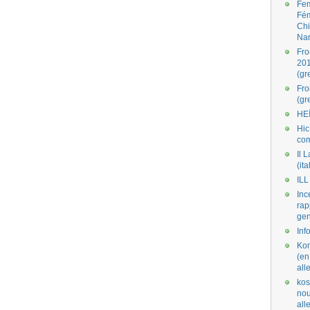
Fe
Fé
Ch
Na
Fro
201
(gr
Fr
(gr
HE
Hic
co
Il L
(ita
ILL
Inc
rap
gen
Inf
Kom
(en
all
kos
nou
al