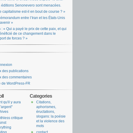
 éditions Senonevero sont menacées.
e capitalisme est-il en bout de course ? »
émorandum entre l’Iran et les États-Unis
l’avenir »
n : « Qui a payé le prix de cette paix, et qui
énéficié de ce changement dans le
port de forces ? »
nnexion
x des publications
x des commentaires
e de WordPress-FR
ll
Categories
nt qu'il y aura
Citations,
l'argent"
aphorismes,
hives
éructations,
slogans: la poésie
uthless critique
et la violence des
inst
mots
rything
sting
contact