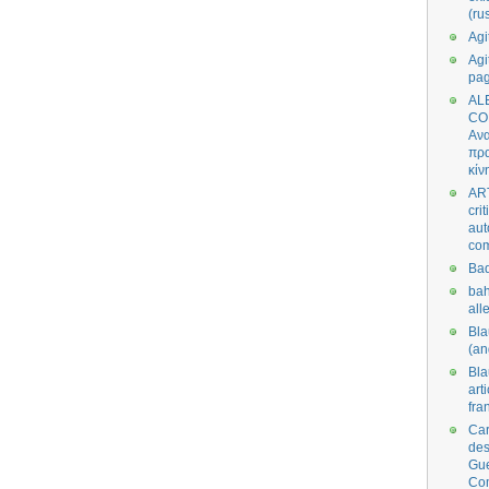
(ru
Agi
Agi
pa
AL
CO
Ανα
πρα
κίν
AR
cri
aut
co
Bad
bah
all
Bl
(an
Bl
art
fra
Car
des
Gue
Co