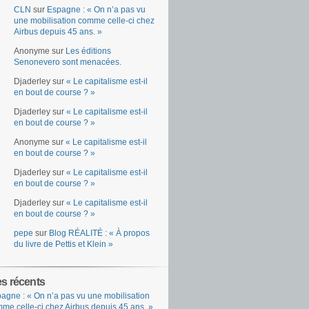
CLN
sur
Espagne : « On n’a pas vu
une mobilisation comme celle-ci chez
Airbus depuis 45 ans. »
Anonyme
sur
Les éditions
Senonevero sont menacées.
Djaderley
sur
« Le capitalisme est-il
en bout de course ? »
Djaderley
sur
« Le capitalisme est-il
en bout de course ? »
Anonyme
sur
« Le capitalisme est-il
en bout de course ? »
Djaderley
sur
« Le capitalisme est-il
en bout de course ? »
Djaderley
sur
« Le capitalisme est-il
en bout de course ? »
pepe
sur
Blog RÉALITÉ : « À propos
du livre de Pettis et Klein »
es récents
agne : « On n’a pas vu une mobilisation
me celle-ci chez Airbus depuis 45 ans. »