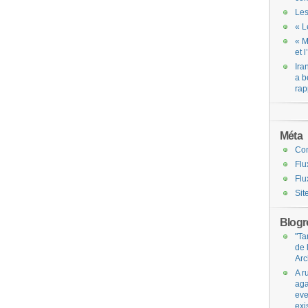
Les
« L
« M
et 
Ira
a b
rap
Méta
Co
Flu
Flu
Sit
Blogro
"Ta
de 
Arc
A r
aga
eve
exi