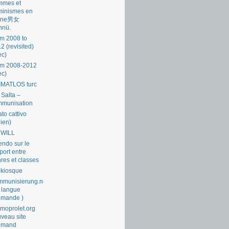
mmes et
minismes en
ine男女
nnü.
m 2008 to
2 (revisited)
ec)
om 2008-2012
ec)
İMATLOS turc
 Salta –
mmunisation
ato cattivo
lien)
 WILL
endo sur le
port entre
res et classes
okiosque
munisierung.net
 langue
emande )
moprolet.org
veau site
lemand