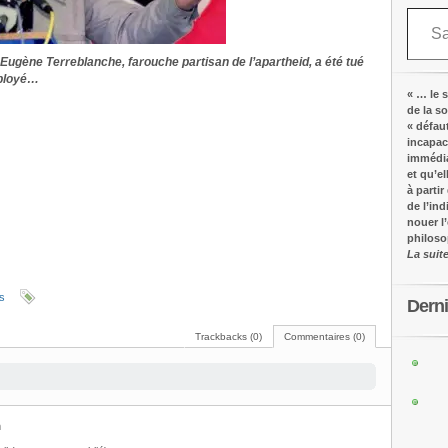
Saisissez votre adresse e-mail…
 Eugène Terreblanche, farouche partisan de l’apartheid, a été tué
mployé…
« … le s
de la s
« défau
incapac
immédia
et qu’e
à partir
de l’in
nouer l
philos
La suit
rs
Dern
Trackbacks (0)
Commentaires (0)
m