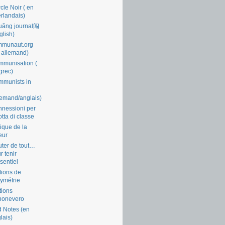
cle Noir ( en
rlandais)
uǎng journal闯
glish)
mmunaut.org
 allemand)
munisation (
grec)
munists in
lemand/anglais)
nessioni per
lotta di classe
tique de la
eur
ter de tout…
r tenir
ssentiel
tions de
symétrie
tions
nonevero
 Notes (en
lais)