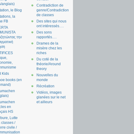
s/anglais)
Contradiction de
tation, le Blog
genre/Contradiction
de classes
tations, la
ge FB
Des sites qui nous
ont intéressés….
ERTA
MUNISTA
Des sons
ζητώντας την
rapportés….
γματική
Drames de la
ηση
misère chez les
TIFICES
riches
tique,
Du coté de la
onomie,
théorie/Around
mmunisme
theory
 Kids
Nouvelles du
oe books (en
monde
emand)
Récréation
aumachen
Vidéos, images
glais)
glanées sur le net
aumachen
et ailleurs
icles en
nçais HS
bure, Lutte
 classes /
rre civile /
mmunisation