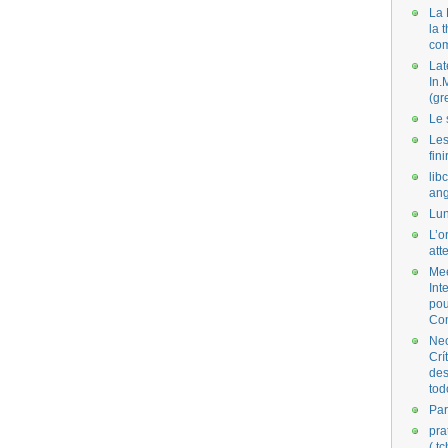
La 
la 
co
Lat
In.
(gr
Le 
Les
fini
lib
ang
Lun
L’o
att
Mee
Int
pou
Co
Nec
Crí
des
tod
Par
pra
( t