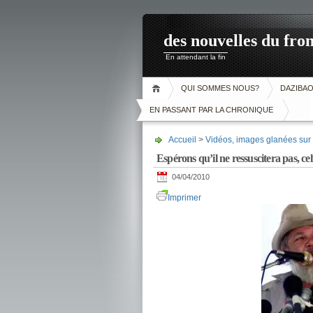
des nouvelles du fron
En attendant la fin
QUI SOMMES NOUS?
DAZIBA
EN PASSANT PAR LA CHRONIQUE
Accueil
>
Vidéos, images glanées sur l
Espérons qu’il ne ressuscitera pas, cel
04/04/2010
Imprimer