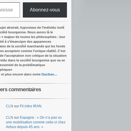
Abonnez-vous
ujet abstrait, hypostase de l’individu isolé
ociété bourgeoise. Nous avons là le
t » majeur de toutes les philosophies : leur
ité à s’émanciper des apparences
tes de la société marchande qui les fonde
lles acceptent comme l’unique réalité.
C’est
 de l’acceptation non critique de la situation
dividu dans la société bourgeoise que va se
’essentiel de la problématique
ophique
»
e et plus encore dans notre
Dazibao
…
iers commentaires
CLN
sur
Fil infos IRAN
CLN
sur
Espagne : « On n’a pas vu
une mobilisation comme celle-ci chez
Airbus depuis 45 ans. »