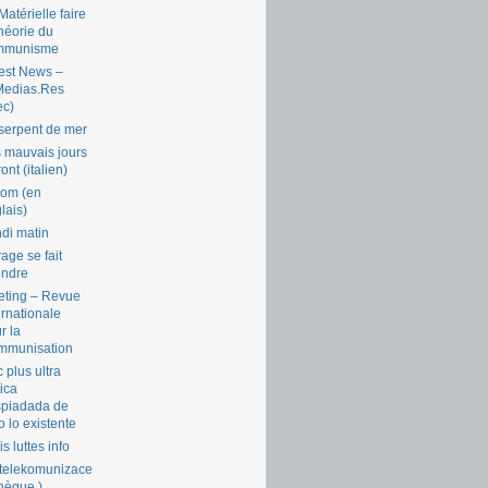
Matérielle faire
théorie du
mmunisme
est News –
Medias.Res
ec)
serpent de mer
 mauvais jours
ront (italien)
com (en
lais)
di matin
rage se fait
endre
ting – Revue
ernationale
r la
mmunisation
 plus ultra
tica
piadada de
o lo existente
is luttes info
telekomunizace
chèque )