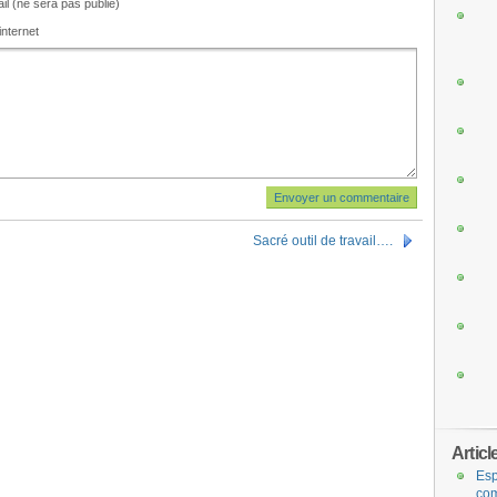
il (ne sera pas publié)
internet
Sacré outil de travail….
Articl
Esp
com