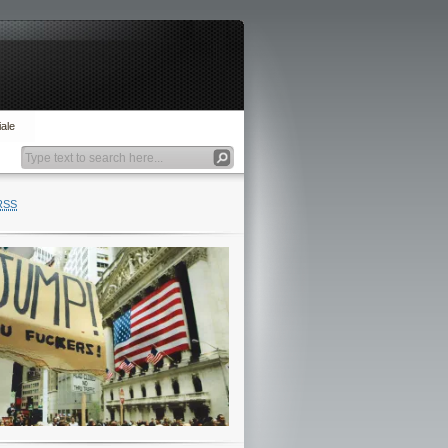
ale
RSS