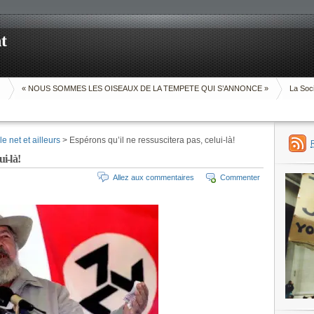
t
O
« NOUS SOMMES LES OISEAUX DE LA TEMPETE QUI S’ANNONCE »
La Soci
e net et ailleurs
> Espérons qu’il ne ressuscitera pas, celui-là!
ui-là!
Allez aux commentaires
Commenter