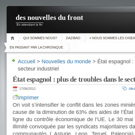
des nouvelles du front
En attendant la fin
QUI SOMMES NOUS?
DAZIBAO
« NOUS SOMMES LES OISEA
EN PASSANT PAR LA CHRONIQUE
Accueil
>
Nouvelles du monde
> État espagnol : 
secteur industriel
État espagnol : plus de troubles dans le sec
17/06/2012
All
Imprimer
On voit s’intensifier le conflit dans les zones min
cause de la diminution de 63% des aides de l’État 
ligne du contrôle économique de l’UE. Le 30 ma
illimité convoquée par les syndicats majoritaires da
communautés ( Asturie, Leon, Teruel, Palencia