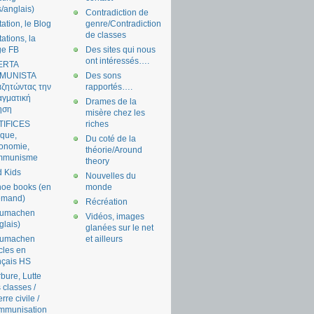
s/anglais)
Contradiction de
tation, le Blog
genre/Contradiction
de classes
tations, la
ge FB
Des sites qui nous
ont intéressés….
ERTA
MUNISTA
Des sons
ζητώντας την
rapportés….
γματική
Drames de la
ηση
misère chez les
TIFICES
riches
tique,
Du coté de la
onomie,
théorie/Around
mmunisme
theory
 Kids
Nouvelles du
oe books (en
monde
emand)
Récréation
aumachen
Vidéos, images
glais)
glanées sur le net
aumachen
et ailleurs
icles en
nçais HS
bure, Lutte
 classes /
rre civile /
mmunisation