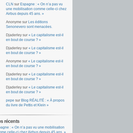
CLN
sur
Espagne : « On n’a pas vu
une mobilisation comme celle-ci chez
Airbus depuis 45 ans. »
Anonyme
sur
Les éditions
Senonevero sont menacées.
Djaderley
sur
« Le capitalisme est-il
en bout de course ? »
Djaderley
sur
« Le capitalisme est-il
en bout de course ? »
Anonyme
sur
« Le capitalisme est-il
en bout de course ? »
Djaderley
sur
« Le capitalisme est-il
en bout de course ? »
Djaderley
sur
« Le capitalisme est-il
en bout de course ? »
pepe
sur
Blog RÉALITÉ : « À propos
du livre de Pettis et Klein »
es récents
agne : « On n’a pas vu une mobilisation
me celle-ci chez Airbus depuis 45 ans. »