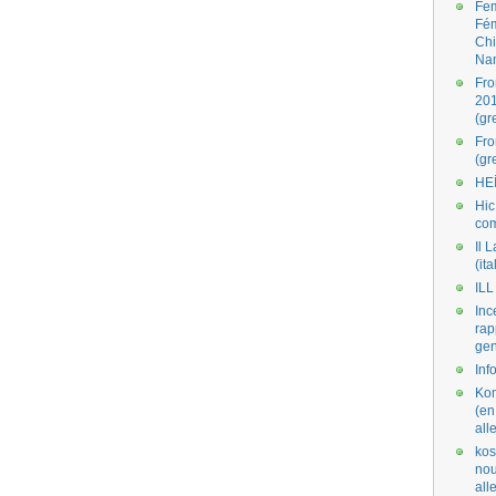
Fe
Fé
Ch
Na
Fro
201
(gr
Fr
(gr
HE
Hic
co
Il L
(ita
ILL
Inc
rap
gen
Inf
Kom
(en
all
kos
nou
al