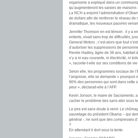
organisme a expliqué dans un communiqu
qu’augmenteront les saisies de maisons 
La NCH a enjoint l’administration d’Obam
de dollars afin de renforcer le réseau de r
dramatique, les nouveaux pauvres venant
Jennifer Thomson en est témoin : il y a 
enfants, vivait sans trop de difficultés, j
General Motors ; c’est alors que tout s’e
d’autoriser les suppressions de personnel, 
Renée Hadley, âgée de 38 ans, habitait à S
n’y a ni eau courante, ni électricité, ni t
», raconte-t-elle sur ses conditions de v
Selon elle, les programmes sociaux de l’
l’angoisse, elle se demande « pourquoi 
90% des personnes qui sont dans cette sit
peur », déclarait-elle à l’AFP.
Kevin Jonson, le maire de Sacramento, a
cacher le problème des sans-abri sous le 
Le pire est sans doute à venir. Le chômag
sauvetage du président Obama – qui deman
général -, ne sont que des compresses d’
?
En attendant il dort sous la tente.