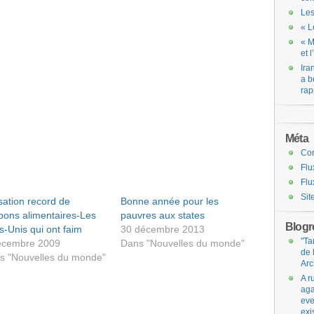
Les
« L
« M
et 
Ira
a b
rap
Méta
Co
Flu
Flu
Sit
isation record de
Bonne année pour les
pons alimentaires-Les
pauvres aux states
Blogro
s-Unis qui ont faim
30 décembre 2013
"Ta
écembre 2009
Dans "Nouvelles du monde"
de 
s "Nouvelles du monde"
Arc
A r
aga
eve
exi