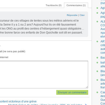
(ru
Trackbacks (0)
Commentaires (1)
Agi
Agi
Répondre
|
Citer
pa
précurseur de ces villages de tentes sous les métros aériens et le
AL
la Seine il y a 1 ou 2 ans? Aujourd’hui ils on été faussement
CO
et les ONG au profit des centres d’hébergement quasi obligatoire…
Ανα
 Une bonne farce ces enfants de Don Quichotte soit dit en passant.
πρα
κίν
AR
cri
m
aut
il (ne sera pas publié)
co
internet
Bad
bah
all
Bl
(an
Bl
art
fra
Car
des
Gue
ortent victorieux d’une grève
Co