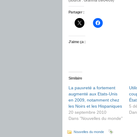
(source : Granma 09/04/09)
Partager :
J’aime ça :
Similaire
La pauvreté a fortement
Util
augmenté aux Etats-Unis
cou
en 2009, notamment chez
État
les Noirs et les Hispaniques
5 d
20 septembre 2010
Dan
Dans "Nouvelles du monde"
Nouvelles du monde