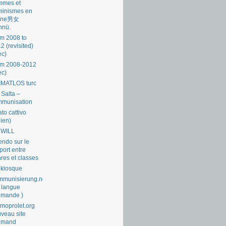
mmes et
minismes en
ine男女
nnü.
m 2008 to
2 (revisited)
ec)
om 2008-2012
ec)
İMATLOS turc
 Salta –
mmunisation
ato cattivo
lien)
 WILL
endo sur le
port entre
res et classes
okiosque
munisierung.net
 langue
emande )
moprolet.org
veau site
lemand