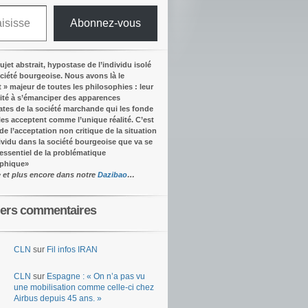
Abonnez-vous
ujet abstrait, hypostase de l’individu isolé
ociété bourgeoise. Nous avons là le
t » majeur de toutes les philosophies : leur
ité à s’émanciper des apparences
tes de la société marchande qui les fonde
lles acceptent comme l’unique réalité.
C’est
 de l’acceptation non critique de la situation
dividu dans la société bourgeoise que va se
’essentiel de la problématique
ophique
»
e et plus encore dans notre
Dazibao
…
iers commentaires
CLN
sur
Fil infos IRAN
CLN
sur
Espagne : « On n’a pas vu
une mobilisation comme celle-ci chez
Airbus depuis 45 ans. »