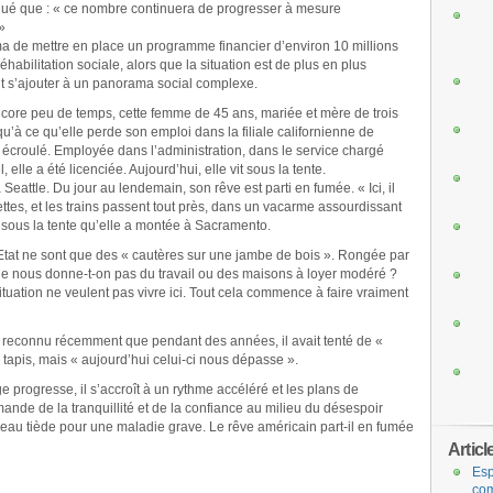
é que : « ce nombre continuera de progresser à mesure
»
a de mettre en place un programme financier d’environ 10 millions
éhabilitation sociale, alors que la situation est de plus en plus
 s’ajouter à un panorama social complexe.
encore peu de temps, cette femme de 45 ans, mariée et mère de trois
usqu’à ce qu’elle perde son emploi dans la filiale californienne de
st écroulé. Employée dans l’administration, dans le service chargé
elle a été licenciée. Aujourd’hui, elle vit sous la tente.
eattle. Du jour au lendemain, son rêve est parti en fumée. « Ici, il
oilettes, et les trains passent tout près, dans un vacarme assourdissant
ie sous la tente qu’elle a montée à Sacramento.
Etat ne sont que des « cautères sur une jambe de bois ». Rongée par
ne nous donne-t-on pas du travail ou des maisons à loyer modéré ?
uation ne veulent pas vivre ici. Tout cela commence à faire vraiment
 reconnu récemment que pendant des années, il avait tenté de «
tapis, mais « aujourd’hui celui-ci nous dépasse ».
e progresse, il s’accroît à un rythme accéléré et les plans de
de de la tranquillité et de la confiance au milieu du désespoir
eau tiède pour une maladie grave. Le rêve américain part-il en fumée
Articl
Esp
com