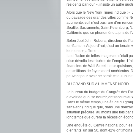
résidents par jour », insiste un autre quot
Alors que le New York Times indique : « 
du paysage des grandes villes comme New
augmente, et il n’est pas rare d’en rencont
Seattle, Sacramento, Saint Petersburg, Na
Californie que ce phénomène a pris de l’a
Selon Joel John Roberts, directeur de Pat
terrifiante. « Aujourd’hui, c’est un terrai
leur tente», affirme-t-il.
La diffusion de telles images ne s’était
crise dévoila les misères de l’empire. L’h
financiers de Wall Street. Les expulsions
des millions de foyers nord-américains. Da
peuvent pour avoir ne serait-ce qu’un toit 
DU GRAND SUD A L’IMMENSE NORD
Le bureau du budget du Congrès des Etats
d’avoir de quoi se nourrir, ont recours au
Dans le même temps, une étude du groupe
sans-abri) indique que, dans une douzaine
situation précaire, au moins une fois par
longtemps que durera la récession écon
Une enquête du Centre national pour les f
d’enfants, un sur 50, dont 42% ont moins 