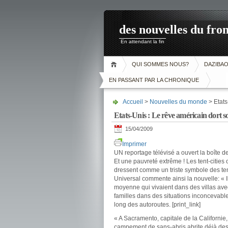
des nouvelles du fron
En attendant la fin
QUI SOMMES NOUS?
DAZIBA
EN PASSANT PAR LA CHRONIQUE
Accueil
>
Nouvelles du monde
> Etats
Etats-Unis : Le rêve américain dort so
15/04/2009
Imprimer
UN reportage télévisé a ouvert la boîte 
Et une pauvreté extrême ! Les tent-cities 
dressent comme un triste symbole des tem
Universal commente ainsi la nouvelle: « Il
moyenne qui vivaient dans des villas avec
familles dans des situations inconcevable
long des autoroutes.
[print_link]
« A Sacramento, capitale de la Californie
campement de sans-abris abrite déjà des 