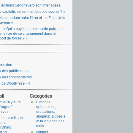
 éditions Senonevero sont menacées.
e capitalisme est-il en bout de course ? »
émorandum entre l’Iran et les États-Unis
l’avenir »
n : « Qui a payé le prix de cette paix, et qui
énéficié de ce changement dans le
port de forces ? »
nnexion
x des publications
x des commentaires
e de WordPress-FR
ll
Categories
nt qu'il y aura
Citations,
l'argent"
aphorismes,
hives
éructations,
slogans: la poésie
uthless critique
et la violence des
inst
mots
rything
sting
contact