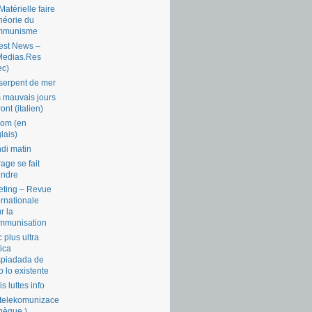
Matérielle faire
théorie du
mmunisme
est News –
Medias.Res
ec)
serpent de mer
 mauvais jours
ront (italien)
com (en
lais)
di matin
rage se fait
endre
ting – Revue
ernationale
r la
mmunisation
 plus ultra
tica
piadada de
o lo existente
is luttes info
telekomunizace
chèque )