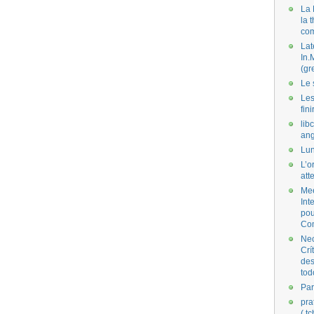
La 
la 
co
Lat
In.
(gr
Le 
Les
fini
lib
ang
Lun
L’o
att
Mee
Int
pou
Co
Nec
Crí
des
tod
Par
pra
( t