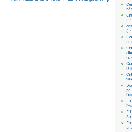
Madrid: Grève du métro : 2ème journée : 90% de grévistes.
Cer
née
Ch
(en
co
(en
Com
en 
Com
situ
(al
Con
la 
Cri
val
Dou
pou
l’e
Edi
l'A
Edi
Se
End
ang