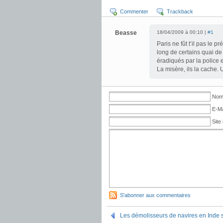
Commenter
Trackback
Beasse
18/04/2009 à 00:10 |
#1
Paris ne fût t’il pas le 
long de certains quai de 
éradiqués par la police 
La misère, ils la cache.
No
E-Ma
Site 
S'abonner aux commentaires
Les démolisseurs de navires en Inde s