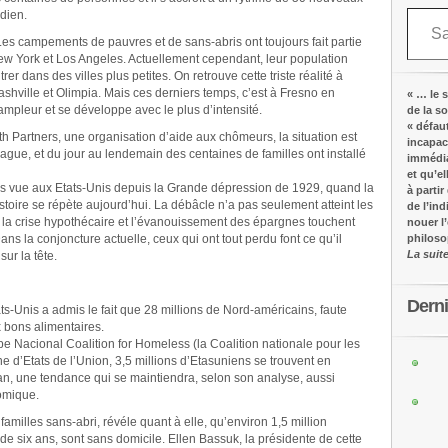
Saisissez votre adresse e-mail…
idien.
Les campements de pauvres et de sans-abris ont toujours fait partie
 York et Los Angeles. Actuellement cependant, leur population
rer dans des villes plus petites. On retrouve cette triste réalité à
shville et Olimpia. Mais ces derniers temps, c’est à Fresno en
« … le s
mpleur et se développe avec le plus d’intensité.
de la s
« défau
h Partners, une organisation d’aide aux chômeurs, la situation est
incapac
n vague, et du jour au lendemain des centaines de familles ont installé
immédia
et qu’e
 pas vue aux Etats-Unis depuis la Grande dépression de 1929, quand la
à partir
istoire se répète aujourd’hui. La débâcle n’a pas seulement atteint les
de l’in
, la crise hypothécaire et l’évanouissement des épargnes touchent
nouer l
ns la conjoncture actuelle, ceux qui ont tout perdu font ce qu’il
philos
La suit
sur la tête.
Dern
-Unis a admis le fait que 28 millions de Nord-américains, faute
x bons alimentaires.
 Nacional Coalition for Homeless (la Coalition nationale pour les
 d’Etats de l’Union, 3,5 millions d’Etasuniens se trouvent en
 an, une tendance qui se maintiendra, selon son analyse, aussi
omique.
amilles sans-abri, révéle quant à elle, qu’environ 1,5 million
de six ans, sont sans domicile. Ellen Bassuk, la présidente de cette