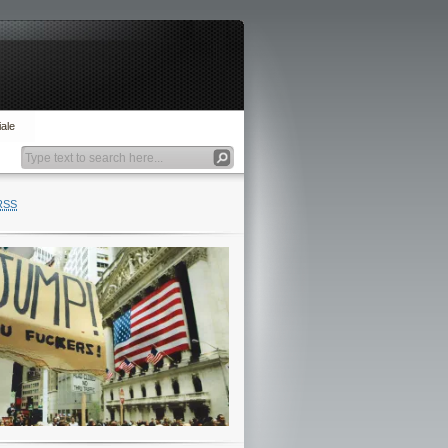
ale
RSS