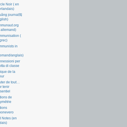
cle Noir ( en
rlandais)
uǎng journal闯
glish)
mmunaut.org
 allemand)
munisation (
grec)
munists in
lemand/anglais)
nessioni per
lotta di classe
tique de la
eur
ter de tout…
r tenir
ssentiel
tions de
symétrie
tions
nonevero
 Notes (en
lais)