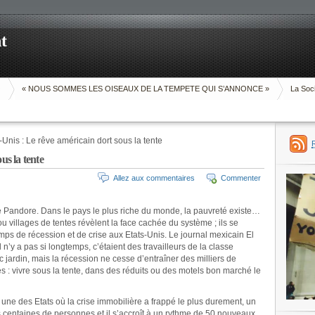
t
O
« NOUS SOMMES LES OISEAUX DE LA TEMPETE QUI S’ANNONCE »
La Soci
-Unis : Le rêve américain dort sous la tente
us la tente
Allez aux commentaires
Commenter
de Pandore. Dans le pays le plus riche du monde, la pauvreté existe…
ou villages de tentes révèlent la face cachée du système ; ils se
ps de récession et de crise aux Etats-Unis. Le journal mexicain El
 n’y a pas si longtemps, c’étaient des travailleurs de la classe
 jardin, mais la récession ne cesse d’entraîner des milliers de
s : vivre sous la tente, dans des réduits ou des motels bon marché le
, une des Etats où la crise immobilière a frappé le plus durement, un
centaines de personnes et il s’accroît à un rythme de 50 nouveaux