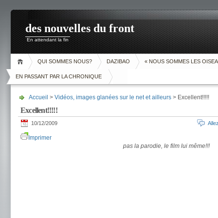
des nouvelles du front
En attendant la fin
QUI SOMMES NOUS?
DAZIBAO
« NOUS SOMMES LES OISEA
EN PASSANT PAR LA CHRONIQUE
Accueil
>
Vidéos, images glanées sur le net et ailleurs
> Excellent!!!!!
Excellent!!!!!
10/12/2009
All
Imprimer
pas la parodie, le film lui même!!!