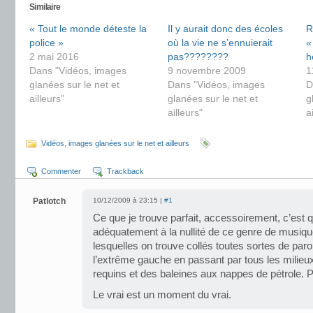
Similaire
« Tout le monde déteste la
Il y aurait donc des écoles
R
police »
où la vie ne s’ennuierait
«
2 mai 2016
pas????????
h
Dans "Vidéos, images
9 novembre 2009
1
glanées sur le net et
Dans "Vidéos, images
D
ailleurs"
glanées sur le net et
g
ailleurs"
a
Vidéos, images glanées sur le net et ailleurs
Commenter
Trackback
Patlotch
10/12/2009 à 23:15 |
#1
Ce que je trouve parfait, accessoirement, c’est 
adéquatement à la nullité de ce genre de musiqu
lesquelles on trouve collés toutes sortes de paro
l’extrême gauche en passant par tous les milieu
requins et des baleines aux nappes de pétrole. Pr
Le vrai est un moment du vrai.