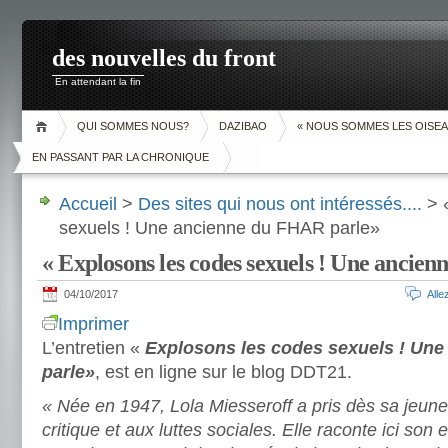
des nouvelles du front
En attendant la fin
QUI SOMMES NOUS?
DAZIBAO
« NOUS SOMMES LES OISEA
EN PASSANT PAR LA CHRONIQUE
Accueil
>
Des sites qui nous ont intéressés....
> 
sexuels ! Une ancienne du FHAR parle»
« Explosons les codes sexuels ! Une ancie
04/10/2017
All
Imprimer
L’entretien «
Explosons les codes sexuels ! Un
parle»
, est en ligne sur le blog DDT21.
« Née en 1947, Lola Miesseroff a pris dès sa jeune
critique et aux luttes sociales. Elle raconte ici so