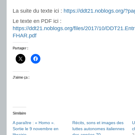
La suite du texte ici :
https://ddt21.noblogs.
org/?pa
Le texte en PDF ici :
https://ddt21.noblogs.org/
files/2017/10/DDT21.Entr
FHAR.pdf
Partager :
J’aime ça :
Similaire
A paraître : « Homo ».
Récits, sons et images des
U
Sortie le 9 novembre en
luttes autonomes italiennes
c
librairie
des années 70
2