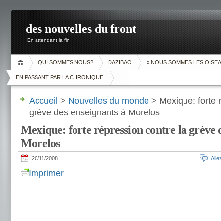
des nouvelles du front
En attendant la fin
QUI SOMMES NOUS?
DAZIBAO
« NOUS SOMMES LES OISEA
EN PASSANT PAR LA CHRONIQUE
Accueil
>
Nouvelles du monde
> Mexique: forte r
grève des enseignants à Morelos
Mexique: forte répression contre la grève 
Morelos
20/11/2008
All
Imprimer