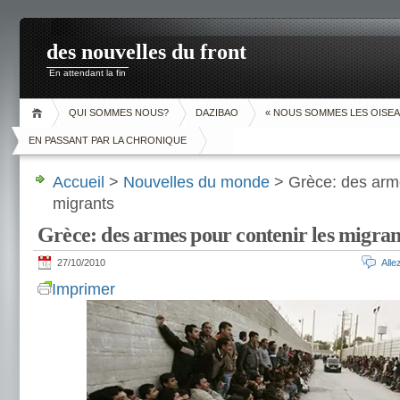
des nouvelles du front
En attendant la fin
QUI SOMMES NOUS?
DAZIBAO
« NOUS SOMMES LES OISEA
EN PASSANT PAR LA CHRONIQUE
Accueil
>
Nouvelles du monde
> Grèce: des arme
migrants
Grèce: des armes pour contenir les migran
27/10/2010
All
Imprimer