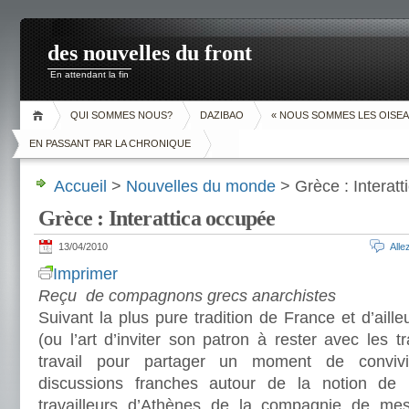
des nouvelles du front
En attendant la fin
QUI SOMMES NOUS?
DAZIBAO
« NOUS SOMMES LES OISEA
EN PASSANT PAR LA CHRONIQUE
Accueil
>
Nouvelles du monde
> Grèce : Interat
Grèce : Interattica occupée
13/04/2010
All
Imprimer
Reçu de compagnons grecs anarchistes
Suivant la plus pure tradition de France et d’aill
(ou l’art d’inviter son patron à rester avec les tr
travail pour partager un moment de convivi
discussions franches autour de la notion de l
travailleurs d’Athènes de la compagnie de m