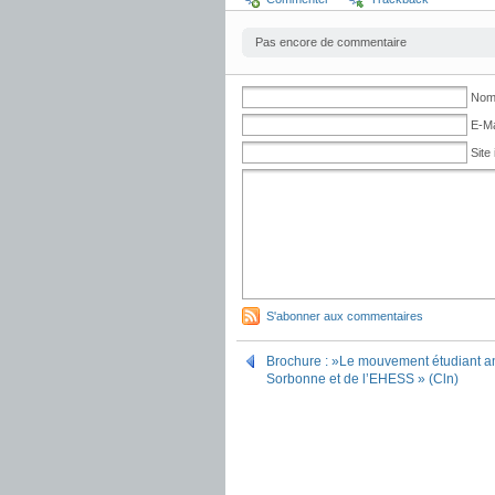
Pas encore de commentaire
No
E-Ma
Site 
S'abonner aux commentaires
Brochure : »Le mouvement étudiant an
Sorbonne et de l’EHESS » (Cln)