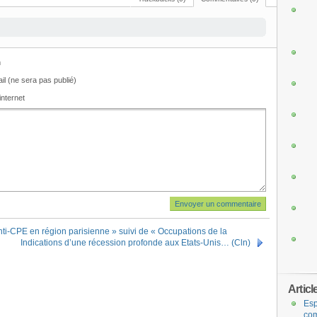
m
il (ne sera pas publié)
internet
ti-CPE en région parisienne » suivi de « Occupations de la
Indications d’une récession profonde aux Etats-Unis… (Cln)
Articl
Esp
com