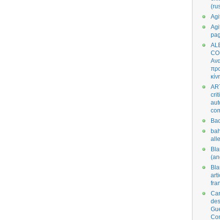
(ru
Agi
Agi
pa
AL
CO
Ανα
πρα
κίν
AR
cri
aut
co
Bad
bah
all
Bl
(an
Bl
art
fra
Car
des
Gue
Co