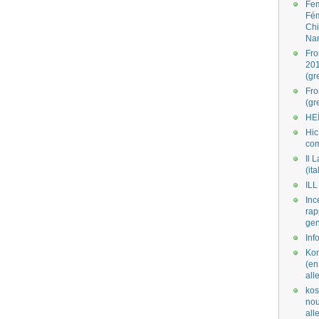
Fe
Fé
Ch
Na
Fro
201
(gr
Fr
(gr
HE
Hic
co
Il L
(ita
ILL
Inc
rap
gen
Inf
Kom
(en
all
kos
nou
al