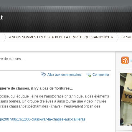
t
O
« NOUS SOMMES LES OISEAUX DE LA TEMPETE QUI S’ANNONCE »
La Soci
re de classes…
Allez aux commentaires
Commenter
guerre de classes, il n’y a pas de fioritures…
sse, qui éduque l’élite de l’aristocratie britannique, a des éléments
 sans bornes. Un groupe d’élèves a ainsi tourné une vidéo intitulée
rates chassant et pêchant des «chavs», l’équivalent british des
hp/2007/08/13/1260-class-war-la-chasse-aux-cailleras