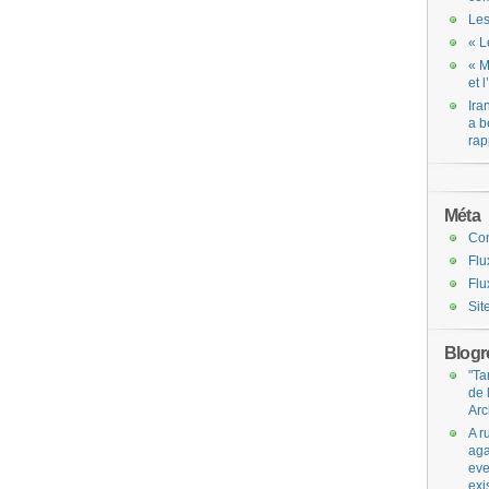
Les
« L
« M
et 
Ira
a b
rap
Méta
Co
Flu
Flu
Sit
Blogro
"Ta
de 
Arc
A r
aga
eve
exi