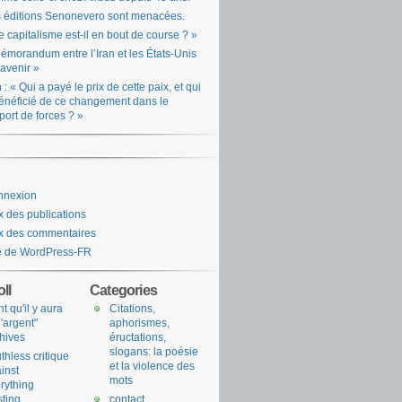
 éditions Senonevero sont menacées.
e capitalisme est-il en bout de course ? »
émorandum entre l’Iran et les États-Unis
l’avenir »
n : « Qui a payé le prix de cette paix, et qui
énéficié de ce changement dans le
port de forces ? »
nnexion
x des publications
x des commentaires
e de WordPress-FR
ll
Categories
nt qu'il y aura
Citations,
l'argent"
aphorismes,
hives
éructations,
slogans: la poésie
uthless critique
et la violence des
inst
mots
rything
sting
contact