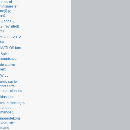
mmes et
minismes en
ine男女
nnü.
m 2008 to
2 (revisited)
ec)
om 2008-2012
ec)
İMATLOS turc
 Salta –
mmunisation
ato cattivo
lien)
 WILL
endo sur le
port entre
res et classes
okiosque
munisierung.net
 langue
emande )
moprolet.org
veau site
lemand