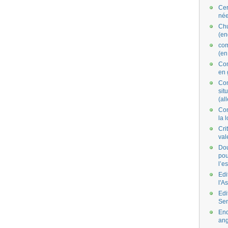
Cer
née
Ch
(en
co
(en
Com
en 
Com
situ
(al
Con
la 
Cri
val
Dou
pou
l’e
Edi
l'A
Edi
Se
End
ang