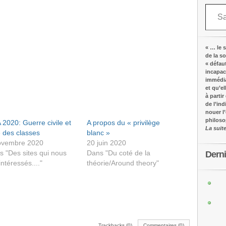
Saisissez votre adresse e-mail…
« … le s
de la s
« défau
incapac
immédia
et qu’e
à partir
de l’in
nouer l
philos
2020: Guerre civile et
A propos du « privilège
La suit
e des classes
blanc »
ovembre 2020
20 juin 2020
s "Des sites qui nous
Dans "Du coté de la
Dern
intéressés...."
théorie/Around theory"
Trackbacks (0)
Commentaires (0)