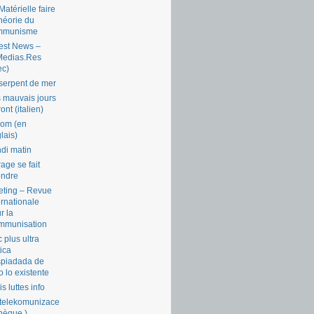
Matérielle faire
théorie du
mmunisme
est News –
Medias.Res
ec)
serpent de mer
 mauvais jours
ront (italien)
com (en
lais)
di matin
rage se fait
endre
ting – Revue
ernationale
r la
mmunisation
 plus ultra
tica
piadada de
o lo existente
is luttes info
telekomunizace
chèque )