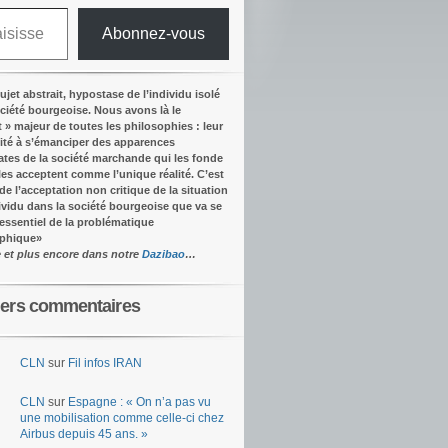
Abonnez-vous
ujet abstrait, hypostase de l’individu isolé
ociété bourgeoise. Nous avons là le
t » majeur de toutes les philosophies : leur
ité à s’émanciper des apparences
tes de la société marchande qui les fonde
lles acceptent comme l’unique réalité.
C’est
 de l’acceptation non critique de la situation
dividu dans la société bourgeoise que va se
’essentiel de la problématique
ophique
»
e et plus encore dans notre
Dazibao
…
iers commentaires
CLN
sur
Fil infos IRAN
CLN
sur
Espagne : « On n’a pas vu
une mobilisation comme celle-ci chez
Airbus depuis 45 ans. »