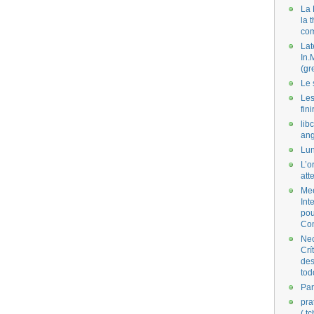
La 
la 
co
Lat
In.
(gr
Le 
Les
fini
lib
ang
Lun
L’o
att
Mee
Int
pou
Co
Nec
Crí
des
tod
Par
pra
( t