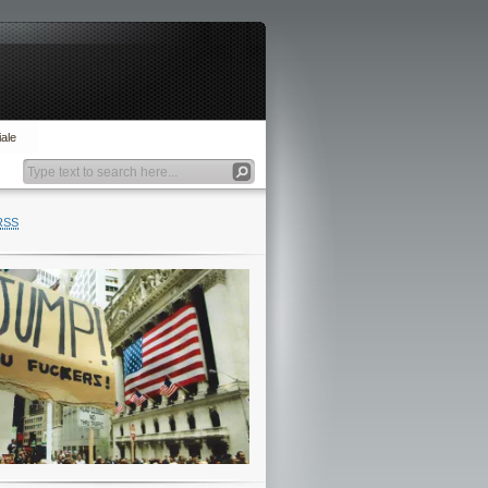
ale
RSS