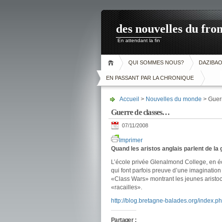
des nouvelles du fron
En attendant la fin
QUI SOMMES NOUS?
DAZIBA
EN PASSANT PAR LA CHRONIQUE
Accueil
>
Nouvelles du monde
> Guer
Guerre de classes…
07/11/2008
Imprimer
Quand les aristos anglais parlent de la 
L’école privée Glenalmond College, en éco
qui font parfois preuve d’une imagination
«Class Wars» montrant les jeunes aristoc
«racailles».
http://blog.bretagne-balades.org/index.p
Partager :