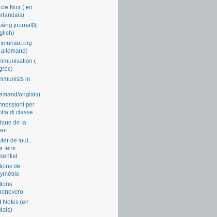
cle Noir ( en
rlandais)
uǎng journal闯
glish)
mmunaut.org
 allemand)
munisation (
grec)
munists in
lemand/anglais)
nessioni per
lotta di classe
tique de la
eur
ter de tout…
r tenir
ssentiel
tions de
symétrie
tions
nonevero
 Notes (en
lais)