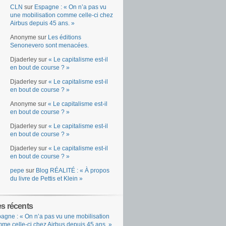
CLN
sur
Espagne : « On n’a pas vu
une mobilisation comme celle-ci chez
Airbus depuis 45 ans. »
Anonyme
sur
Les éditions
Senonevero sont menacées.
Djaderley
sur
« Le capitalisme est-il
en bout de course ? »
Djaderley
sur
« Le capitalisme est-il
en bout de course ? »
Anonyme
sur
« Le capitalisme est-il
en bout de course ? »
Djaderley
sur
« Le capitalisme est-il
en bout de course ? »
Djaderley
sur
« Le capitalisme est-il
en bout de course ? »
pepe
sur
Blog RÉALITÉ : « À propos
du livre de Pettis et Klein »
es récents
agne : « On n’a pas vu une mobilisation
me celle-ci chez Airbus depuis 45 ans. »