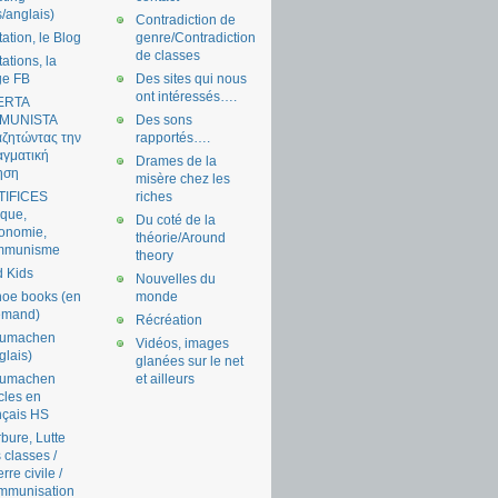
s/anglais)
Contradiction de
tation, le Blog
genre/Contradiction
de classes
tations, la
ge FB
Des sites qui nous
ont intéressés….
ERTA
MUNISTA
Des sons
ζητώντας την
rapportés….
γματική
Drames de la
ηση
misère chez les
TIFICES
riches
tique,
Du coté de la
onomie,
théorie/Around
mmunisme
theory
 Kids
Nouvelles du
oe books (en
monde
emand)
Récréation
aumachen
Vidéos, images
glais)
glanées sur le net
aumachen
et ailleurs
icles en
nçais HS
bure, Lutte
 classes /
rre civile /
mmunisation