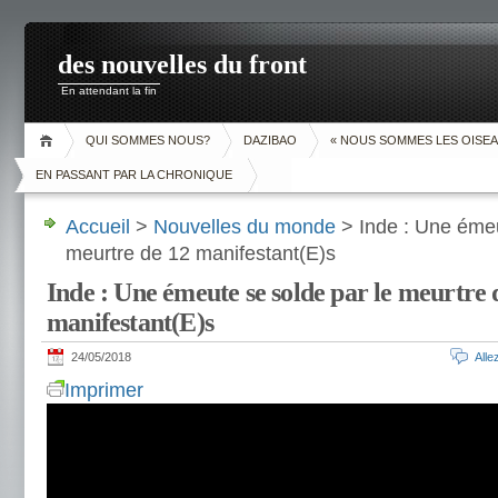
des nouvelles du front
En attendant la fin
QUI SOMMES NOUS?
DAZIBAO
« NOUS SOMMES LES OISEA
EN PASSANT PAR LA CHRONIQUE
Accueil
>
Nouvelles du monde
> Inde : Une émeu
meurtre de 12 manifestant(E)s
Inde : Une émeute se solde par le meurtre 
manifestant(E)s
24/05/2018
All
Imprimer