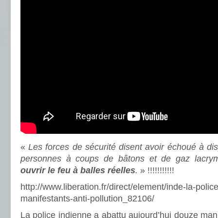
«
Les forces de sécurité disent avoir échoué à dis
personnes à coups de bâtons et de gaz lacry
ouvrir le feu à balles réelles
.
» !!!!!!!!!!!
http://www.liberation.fr/direct/element/inde-la-poli
manifestants-anti-pollution_82106/
La police indienne a abattu aujourd’hui douze mani