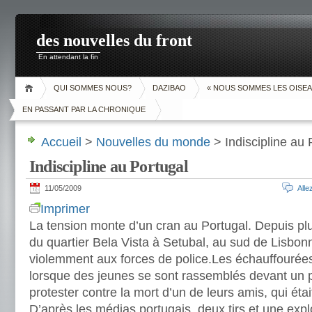
des nouvelles du front
En attendant la fin
QUI SOMMES NOUS?
DAZIBAO
« NOUS SOMMES LES OISEA
EN PASSANT PAR LA CHRONIQUE
Accueil
>
Nouvelles du monde
> Indiscipline au 
Indiscipline au Portugal
11/05/2009
All
Imprimer
La tension monte d’un cran au Portugal. Depuis plu
du quartier Bela Vista à Setubal, au sud de Lisbo
violemment aux forces de police.Les échauffouré
lorsque des jeunes se sont rassemblés devant un p
protester contre la mort d’un de leurs amis, qui étai
D’après les médias portugais, deux tirs et une exp