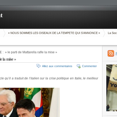
t
O
« NOUS SOMMES LES OISEAUX DE LA TEMPETE QUI S’ANNONCE »
La Soci
 : » le parti de Mattarella rafle la mise »
e la mise »
Allez aux commentaires
Commenter
cle qu’il a traduit de l’italien sur la crise politique en Italie, le meilleur