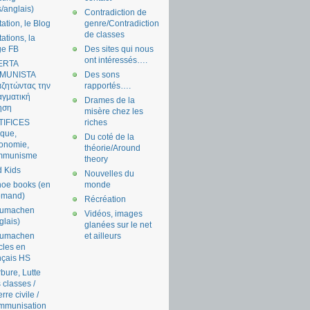
s/anglais)
Contradiction de
tation, le Blog
genre/Contradiction
de classes
tations, la
ge FB
Des sites qui nous
ont intéressés….
ERTA
MUNISTA
Des sons
ζητώντας την
rapportés….
γματική
Drames de la
ηση
misère chez les
TIFICES
riches
tique,
Du coté de la
onomie,
théorie/Around
mmunisme
theory
 Kids
Nouvelles du
oe books (en
monde
emand)
Récréation
aumachen
Vidéos, images
glais)
glanées sur le net
aumachen
et ailleurs
icles en
nçais HS
bure, Lutte
 classes /
rre civile /
mmunisation