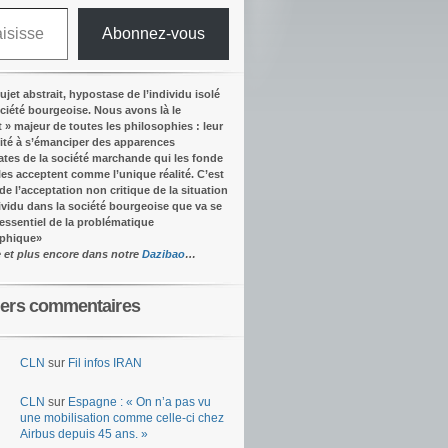
Abonnez-vous
ujet abstrait, hypostase de l’individu isolé
ociété bourgeoise. Nous avons là le
t » majeur de toutes les philosophies : leur
ité à s’émanciper des apparences
tes de la société marchande qui les fonde
lles acceptent comme l’unique réalité.
C’est
 de l’acceptation non critique de la situation
dividu dans la société bourgeoise que va se
’essentiel de la problématique
ophique
»
e et plus encore dans notre
Dazibao
…
iers commentaires
CLN
sur
Fil infos IRAN
CLN
sur
Espagne : « On n’a pas vu
une mobilisation comme celle-ci chez
Airbus depuis 45 ans. »