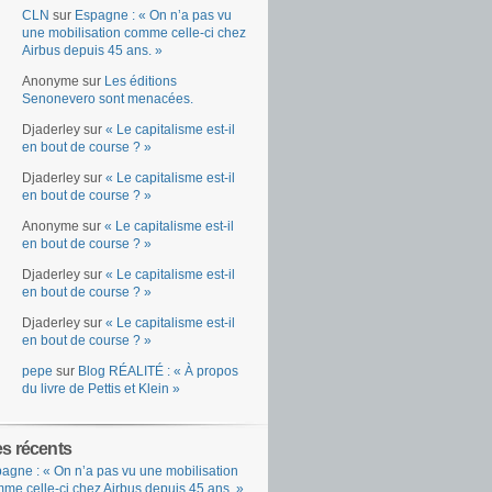
CLN
sur
Espagne : « On n’a pas vu
une mobilisation comme celle-ci chez
Airbus depuis 45 ans. »
Anonyme
sur
Les éditions
Senonevero sont menacées.
Djaderley
sur
« Le capitalisme est-il
en bout de course ? »
Djaderley
sur
« Le capitalisme est-il
en bout de course ? »
Anonyme
sur
« Le capitalisme est-il
en bout de course ? »
Djaderley
sur
« Le capitalisme est-il
en bout de course ? »
Djaderley
sur
« Le capitalisme est-il
en bout de course ? »
pepe
sur
Blog RÉALITÉ : « À propos
du livre de Pettis et Klein »
es récents
agne : « On n’a pas vu une mobilisation
me celle-ci chez Airbus depuis 45 ans. »