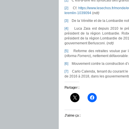
[1]
C’est-à-dire les syndicats des grands
[2]
Cf.
https://www.lesechos.fr/monde/
kremlin-1039094
(
ndt)
[3]
De la Vénétie et de la Lombardie no
[4]
Luca Zaia est depuis 2010 le présid
président de la région Lombardie. Rob
président de la région Lombardie de 201
gouvernement Berlusconi. (
ndt)
[5]
Reforme des retraites voulue par l
(
riforma Fornero
), nettement défavorable p
[6]
Mouvement contre la construction d’u
[7]
Carlo Calenda, tenant du courant le p
de 2016 à 2018, dans les gouvernements 
Partager :
J’aime ça :