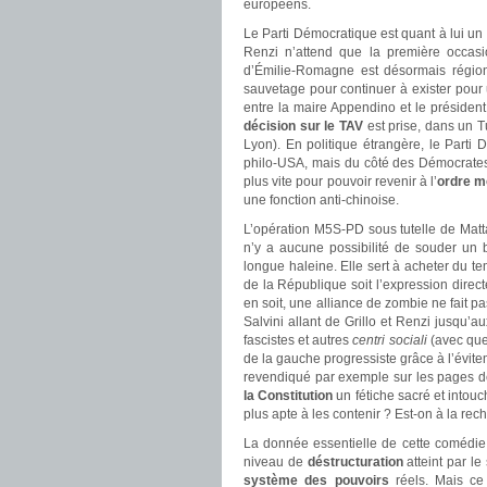
européens.
Le Parti Démocratique est quant à lui un
Renzi n’attend que la première occasio
d’Émilie-Romagne est désormais région
sauvetage pour continuer à exister pour
entre la maire Appendino et le préside
décision sur le TAV
est prise, dans un 
Lyon). En politique étrangère, le Parti
philo-USA, mais du côté des Démocrates 
plus vite pour pouvoir revenir à l’
ordre m
une fonction anti-chinoise.
L’opération M5S-PD sous tutelle de Matt
n’y a aucune possibilité de souder un b
longue haleine. Elle sert à acheter du t
de la République soit l’expression direc
en soit, une alliance de zombie ne fait p
Salvini allant de Grillo et Renzi jusqu’au
fascistes et autres
centri sociali
(avec quel
de la gauche progressiste grâce à l’évite
revendiqué par exemple sur les pages 
la Constitution
un fétiche sacré et intouc
plus apte à les contenir ? Est-on à la re
La donnée essentielle de cette comédie 
niveau de
déstructuration
atteint par l
système des pouvoirs
réels. Mais ce 