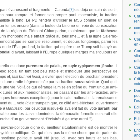
Cer
 parti évanescent et fragmenté – Calenda
[7]
est déjà en train de sortir,
née
n pour rompre et former son propre parti macroniste, la fraction
Ch
aliste à fond. Le PD tentera d’utiliser le M5S comme un gilet de
(en
 un temps encore (dans la foulée du binôme en voie de consécration
co
nt de la région du Piémont Chiamparino, maintenant que le
fâcheuse
(en
Turin moribond mais
smart
grâce au tourisme… et à la ligne Salerno-
Com
 Démocratique se compte résolument, et depuis longtemps, parmi les
en 
et de l’État profond, la faction qui espère que Trump soit balayé au
Com
ondial
d’avant, laissant à l’Europe quelques marges mais toujours en
situ
(al
arella est donc
purement de palais, en style typiquement jésuite
. Il
Con
loc social un tant soit peu stable et d’indiquer une perspective de
la 
emps et,
last but not least
, à éviter que l’élection du prochain président
Cri
te d’une droite hégémonisée par sa fraction
souverainiste
. Quoi qu’il
val
as une vie. Voilà ce qui dérange la mise en scène du front unique anti-
Dou
x curés et aux méridionalistes, en passant par les anti-racistes, anti-
pou
ques heureuses exceptions), pour le salut national et la renaissance
l’e
ment du… vote (c’est sympathique, ce côté anti-éléctoral, ouvertement
Edi
de
Il Manifesto
, par ceux qui jusque-là avaient fait du vote
garanti par
l'A
hable pour les classe dominées : la démocratie formelle ne serait-elle
Edi
cherche d’un gouvernement d’éclairés à gauche aussi ?).
Se
psycho-politique digne du meilleur situationnisme est de montrer le
End
e système politique. Ce qui n’est pas la même chose que de parler du
ang
système politique avait été jusqu’ici, avec ses hauts et ses bas,