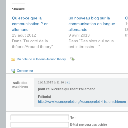
Similaire
Qu’est-ce que la
un nouveau blog sur la
Q
communisation ? en
communisation en langue
1
allemand
allemande
D
29 août 2012
9 avril 2013
t
Dans "Du coté de la
Dans "Des sites qui nous
théorie/Around theory"
ont intéressés...."
Du coté de la théorie/Around theory
Commenter
salle des
11/12/2015 à 11:10 |
#1
machines
pour ceux/celles qui lisent l’allemand
Editorial
http://www.kosmoprolet.org/kosmoprolet-4-ist-erschienen
Nom
E-Mail (ne sera pas publié)