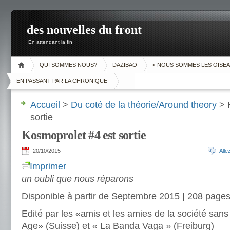
des nouvelles du front
En attendant la fin
QUI SOMMES NOUS?
DAZIBAO
« NOUS SOMMES LES OISEA
EN PASSANT PAR LA CHRONIQUE
Accueil
>
Du coté de la théorie/Around theory
> 
sortie
Kosmoprolet #4 est sortie
20/10/2015
All
Imprimer
un oubli que nous réparons
Disponible à partir de Septembre 2015 | 208 pages
Edité par les «amis et les amies de la société sans 
Age» (Suisse) et « La Banda Vaga » (Freiburg)