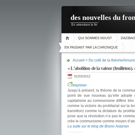
des nouvelles du fron
En attendant la fin
QUI SOMMES NOUS?
DAZIBA
EN PASSANT PAR LA CHRONIQUE
Accueil
>
Du coté de la théorie/Aroun
« L’abolition de la valeur (feuilleton). 
01/03/2012
Imprimer
Jusqu’à présent, la théorie de la communi
point de vue nouveau qu’elle adopte 
capitalisme au communisme diffère très 
comme la victoire du prolétariat sur la b
transition) comme la dictature du prolétar
pose que la révolution n’a pas le comm
crée le communisme comme moyen d’abattr
La suite sur le blog de Bruno Astarian