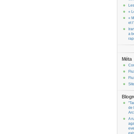
Les
« L
« M
et 
Ira
a b
rap
Méta
Co
Flu
Flu
Sit
Blogro
"Ta
de 
Arc
A r
aga
eve
exi