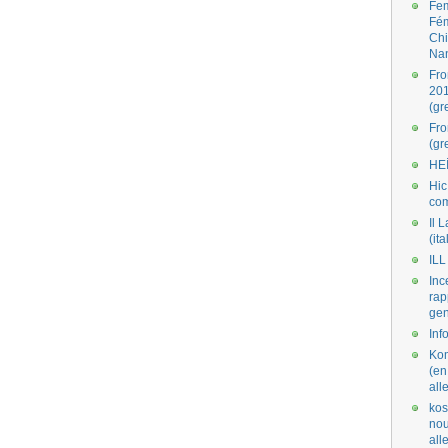
Fe
Fé
Ch
Na
Fro
201
(gr
Fr
(gr
HE
Hic
co
Il L
(ita
ILL
Inc
rap
gen
Inf
Kom
(en
all
kos
nou
al