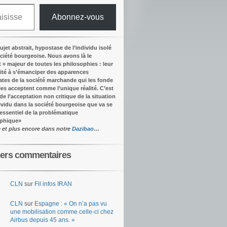
Abonnez-vous
ujet abstrait, hypostase de l’individu isolé
ociété bourgeoise. Nous avons là le
t » majeur de toutes les philosophies : leur
ité à s’émanciper des apparences
tes de la société marchande qui les fonde
lles acceptent comme l’unique réalité.
C’est
 de l’acceptation non critique de la situation
dividu dans la société bourgeoise que va se
’essentiel de la problématique
ophique
»
e et plus encore dans notre
Dazibao
…
iers commentaires
CLN
sur
Fil infos IRAN
CLN
sur
Espagne : « On n’a pas vu
une mobilisation comme celle-ci chez
Airbus depuis 45 ans. »