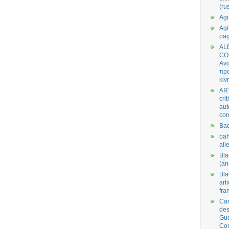
(ru
Agi
Agi
pa
AL
CO
Ανα
πρα
κίν
AR
cri
aut
co
Bad
bah
all
Bl
(an
Bl
art
fra
Car
des
Gue
Co