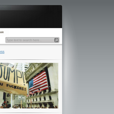
ale
RSS