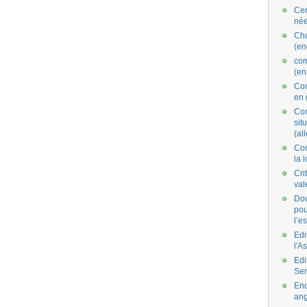
Cer
née
Ch
(en
co
(en
Com
en 
Com
situ
(al
Con
la 
Cri
val
Dou
pou
l’e
Edi
l'A
Edi
Se
End
ang