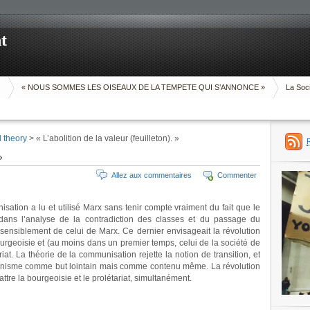
t
O
« NOUS SOMMES LES OISEAUX DE LA TEMPETE QUI S’ANNONCE »
La Soci
d theory
> « L’abolition de la valeur (feuilleton). »
»
Allez aux commentaires
Commenter
sation a lu et utilisé Marx sans tenir compte vraiment du fait que le
dans l’analyse de la contradiction des classes et du passage du
sensiblement de celui de Marx. Ce dernier envisageait la révolution
ourgeoisie et (au moins dans un premier temps, celui de la société de
iat. La théorie de la communisation rejette la notion de transition, et
unisme comme but lointain mais comme contenu même. La révolution
e la bourgeoisie et le prolétariat, simultanément.