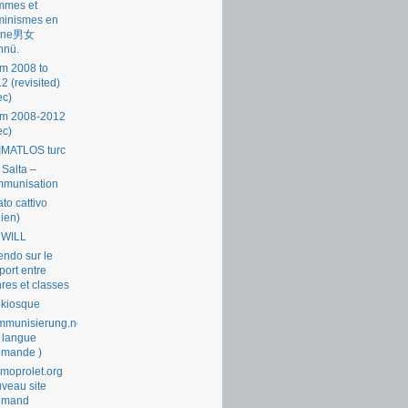
mmes et
minismes en
ine男女
nnü.
m 2008 to
2 (revisited)
ec)
om 2008-2012
ec)
İMATLOS turc
 Salta –
mmunisation
ato cattivo
lien)
 WILL
endo sur le
port entre
res et classes
okiosque
munisierung.net
 langue
emande )
moprolet.org
veau site
lemand