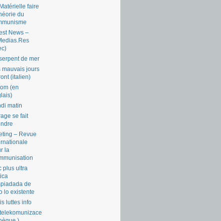
Matérielle faire
théorie du
mmunisme
est News –
Medias.Res
ec)
serpent de mer
 mauvais jours
ront (italien)
com (en
lais)
di matin
rage se fait
endre
ting – Revue
ernationale
r la
mmunisation
 plus ultra
tica
piadada de
o lo existente
is luttes info
telekomunizace
chèque )