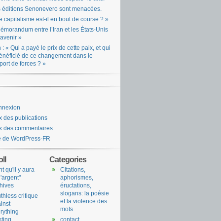
 éditions Senonevero sont menacées.
e capitalisme est-il en bout de course ? »
émorandum entre l’Iran et les États-Unis
l’avenir »
n : « Qui a payé le prix de cette paix, et qui
énéficié de ce changement dans le
port de forces ? »
nnexion
x des publications
x des commentaires
e de WordPress-FR
ll
Categories
nt qu'il y aura
Citations,
l'argent"
aphorismes,
hives
éructations,
slogans: la poésie
uthless critique
et la violence des
inst
mots
rything
sting
contact