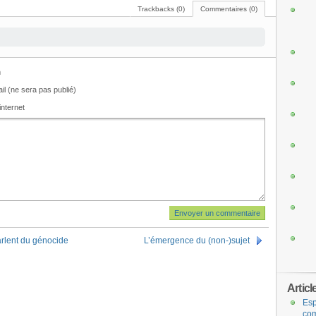
Trackbacks (0)
Commentaires (0)
m
il (ne sera pas publié)
internet
rlent du génocide
L’émergence du (non-)sujet
Articl
Esp
com