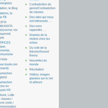
s/anglais)
Contradiction de
tation, le Blog
genre/Contradiction
de classes
tations, la
ge FB
Des sites qui nous
ont intéressés….
ERTA
MUNISTA
Des sons
ζητώντας την
rapportés….
γματική
Drames de la
ηση
misère chez les
TIFICES
riches
tique,
Du coté de la
onomie,
théorie/Around
mmunisme
theory
 Kids
Nouvelles du
oe books (en
monde
emand)
Récréation
aumachen
Vidéos, images
glais)
glanées sur le net
aumachen
et ailleurs
icles en
nçais HS
bure, Lutte
 classes /
rre civile /
mmunisation