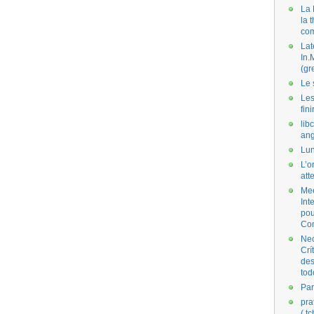
La 
la 
co
Lat
In.
(gr
Le 
Les
fini
lib
ang
Lun
L’o
att
Mee
Int
pou
Co
Nec
Crí
des
tod
Par
pra
( t