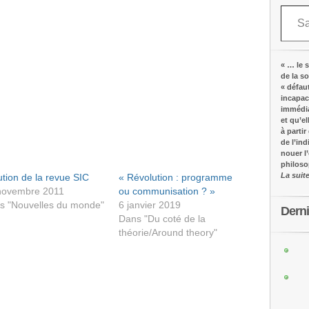
Saisissez votre adresse e-mail…
« … le s
de la s
« défau
incapac
immédia
et qu’e
à partir
de l’in
nouer l
philos
La suit
tion de la revue SIC
« Révolution : programme
novembre 2011
ou communisation ? »
s "Nouvelles du monde"
6 janvier 2019
Dern
Dans "Du coté de la
théorie/Around theory"