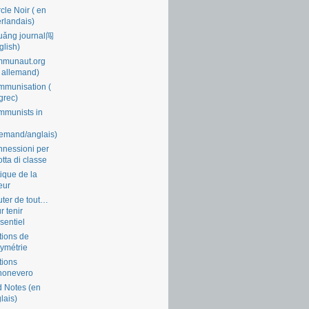
cle Noir ( en
rlandais)
uǎng journal闯
glish)
mmunaut.org
 allemand)
munisation (
grec)
munists in
lemand/anglais)
nessioni per
lotta di classe
tique de la
eur
ter de tout…
r tenir
ssentiel
tions de
symétrie
tions
nonevero
 Notes (en
lais)