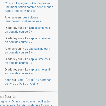
CLN
sur
Espagne : « On n’a pas vu
une mobilisation comme celle-ci chez
Airbus depuis 45 ans. »
Anonyme
sur
Les éditions
Senonevero sont menacées.
Djaderley
sur
« Le capitalisme est-il
en bout de course ? »
Djaderley
sur
« Le capitalisme est-il
en bout de course ? »
Anonyme
sur
« Le capitalisme est-il
en bout de course ? »
Djaderley
sur
« Le capitalisme est-il
en bout de course ? »
Djaderley
sur
« Le capitalisme est-il
en bout de course ? »
pepe
sur
Blog RÉALITÉ : « À propos
du livre de Pettis et Klein »
es récents
agne : « On n’a pas vu une mobilisation
me celle-ci chez Airbus depuis 45 ans. »