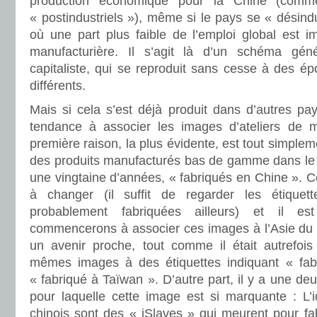
production économique pour la Chine (comm
« postindustriels »), même si le pays se « désindu
où une part plus faible de l’emploi global est im
manufacturière. Il s’agit là d’un schéma gé
capitaliste, qui se reproduit sans cesse à des é
différents.
Mais si cela s’est déjà produit dans d’autres pa
tendance à associer les images d’ateliers de 
première raison, la plus évidente, est tout simple
des produits manufacturés bas de gamme dans le
une vingtaine d’années, « fabriqués en Chine ». 
à changer (il suffit de regarder les étique
probablement fabriquées ailleurs) et il e
commencerons à associer ces images à l’Asie du
un avenir proche, tout comme il était autrefois
mêmes images à des étiquettes indiquant « fa
« fabriqué à Taïwan ». D’autre part, il y a une de
pour laquelle cette image est si marquante : L’i
chinois sont des « iSlaves » qui meurent pour fa