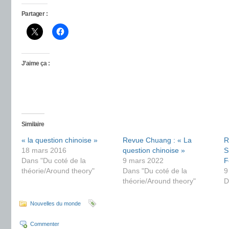
Partager :
J’aime ça :
Similaire
« la question chinoise »
Revue Chuang : « La
R
18 mars 2016
question chinoise »
S
Dans "Du coté de la
9 mars 2022
F
théorie/Around theory"
Dans "Du coté de la
9
théorie/Around theory"
D
Nouvelles du monde
Commenter