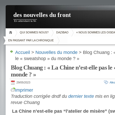
des nouvelles du front
En attendant la fin
QUI SOMMES NOUS?
DAZIBAO
« NOUS SOMMES LES OISEA
EN PASSANT PAR LA CHRONIQUE
Accueil
>
Nouvelles du monde
> Blog Chuang : «
le « sweatshop » du monde ? »
Blog Chuang : « La Chine n’est-elle pas le
monde ? »
29/05/2023
All
Imprimer
Traduction corrigée dndf du
dernier texte
mis en lig
revue Chuang
La Chine n’est-elle pas “l’atelier de misère” 