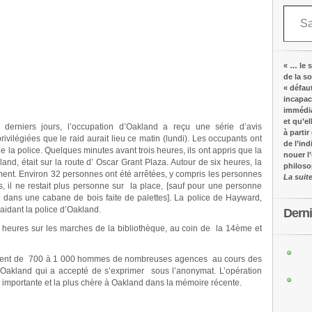
Saisissez votre adresse e-mail…
« … le s
de la s
« défau
incapac
immédia
et qu’e
erniers jours, l’occupation d’Oakland a reçu une série d’avis
à partir
rivilégiées que le raid aurait lieu ce matin (lundi). Les occupants ont
de l’in
de la police. Quelques minutes avant trois heures, ils ont appris que la
nouer l
nd, était sur la route d’ Oscar Grant Plaza. Autour de six heures, la
philos
ent. Environ 32 personnes ont été arrêtées, y compris les personnes
La suit
es, il ne restait plus personne sur la place, [sauf pour une personne
 dans une cabane de bois faite de palettes]. La police de Hayward,
aidant la police d’Oakland.
Dern
eures sur les marches de la bibliothèque, au coin de la 14ème et
ement de 700 à 1 000 hommes de nombreuses agences au cours des
l d’Oakland qui a accepté de s’exprimer sous l’anonymat. L’opération
s importante et la plus chère à Oakland dans la mémoire récente.