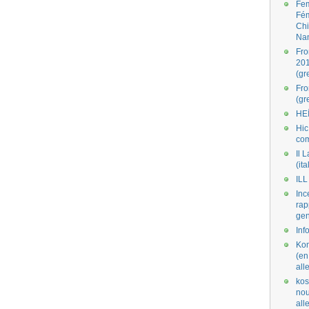
Fe
Fé
Ch
Na
Fro
201
(gr
Fr
(gr
HE
Hic
co
Il L
(ita
ILL
Inc
rap
gen
Inf
Kom
(en
all
kos
nou
al