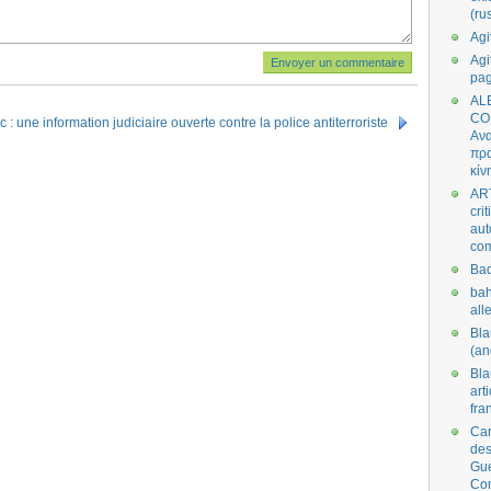
(ru
Agi
Agi
pa
AL
CO
c : une information judiciaire ouverte contre la police antiterroriste
Ανα
πρα
κίν
AR
cri
aut
co
Bad
bah
all
Bl
(an
Bl
art
fra
Car
des
Gue
Co