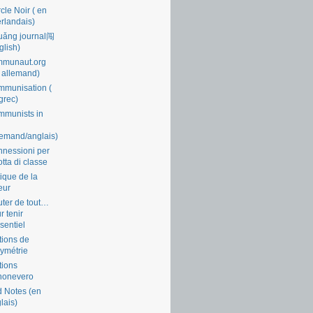
cle Noir ( en
rlandais)
uǎng journal闯
glish)
mmunaut.org
 allemand)
munisation (
grec)
munists in
lemand/anglais)
nessioni per
lotta di classe
tique de la
eur
ter de tout…
r tenir
ssentiel
tions de
symétrie
tions
nonevero
 Notes (en
lais)