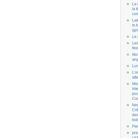
La 
la 
co
Lat
In.
(gr
Le 
Les
fini
lib
ang
Lun
L’o
att
Mee
Int
pou
Co
Nec
Crí
des
tod
Par
pra
( t