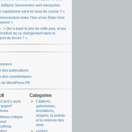
 éditions Senonevero sont menacées.
e capitalisme est-il en bout de course ? »
émorandum entre l’Iran et les États-Unis
l’avenir »
n : « Qui a payé le prix de cette paix, et qui
énéficié de ce changement dans le
port de forces ? »
nnexion
x des publications
x des commentaires
e de WordPress-FR
ll
Categories
nt qu'il y aura
Citations,
l'argent"
aphorismes,
hives
éructations,
slogans: la poésie
uthless critique
et la violence des
inst
mots
rything
sting
contact