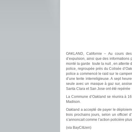
OAKLAND, Californie – Au cours des d
d’expulsion, ainsi que des informations p
monté la garde toute la nuit , en attente 
police, regroupée près du Colisée d’Oakla
police a commencé le raid sur le campem
d’une tente interreligieuse. A sept heur
seule avec un masque à gaz sur, assise
Santa Clara et San Jose ont été repérée 
La Commune d’Oakland se réunira à 16 h
Madison.
Oakland a accepté de payer le déploi
trois prochains jours, selon un officie
s’annoncait comme l’action policière plu
(via BayCitizen)