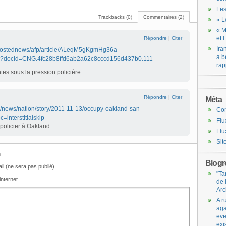
Les
Trackbacks (0)
Commentaires (2)
« L
« M
et 
Répondre
|
Citer
Ira
/hostednews/afp/article/ALeqM5gKgmHg36a-
a b
docId=CNG.4fc28b8ffd6ab2a62c8cccd156d437b0.111
rap
es sous la pression policière.
Répondre
|
Citer
Méta
/news/nation/story/2011-11-13/occupy-oakland-san-
Co
=interstitialskip
Flu
policier à Oakland
Flu
Sit
m
Blogro
il (ne sera pas publié)
"Ta
internet
de 
Arc
A r
aga
eve
exi