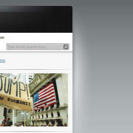
ale
RSS