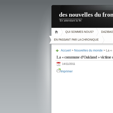
des nouvelles du fron
En attendant la fin
QUI SOMMES NOUS?
DAZIBA
EN PASSANT PAR LA CHRONIQUE
Accueil
>
Nouvelles du monde
> La « 
La « commune d’Oakland » victime d
14/11/2011
Imprimer