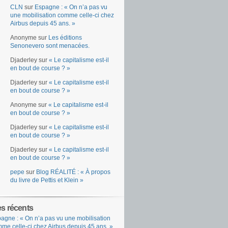
CLN
sur
Espagne : « On n’a pas vu
une mobilisation comme celle-ci chez
Airbus depuis 45 ans. »
Anonyme
sur
Les éditions
Senonevero sont menacées.
Djaderley
sur
« Le capitalisme est-il
en bout de course ? »
Djaderley
sur
« Le capitalisme est-il
en bout de course ? »
Anonyme
sur
« Le capitalisme est-il
en bout de course ? »
Djaderley
sur
« Le capitalisme est-il
en bout de course ? »
Djaderley
sur
« Le capitalisme est-il
en bout de course ? »
pepe
sur
Blog RÉALITÉ : « À propos
du livre de Pettis et Klein »
es récents
agne : « On n’a pas vu une mobilisation
me celle-ci chez Airbus depuis 45 ans. »