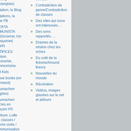
s/anglais)
Contradiction de
tation, le Blog
genre/Contradiction
de classes
tations, la
ge FB
Des sites qui nous
ont intéressés….
ERTA
MUNISTA
Des sons
ζητώντας την
rapportés….
γματική
Drames de la
ηση
misère chez les
TIFICES
riches
tique,
Du coté de la
onomie,
théorie/Around
mmunisme
theory
 Kids
Nouvelles du
oe books (en
monde
emand)
Récréation
aumachen
Vidéos, images
glais)
glanées sur le net
aumachen
et ailleurs
icles en
nçais HS
bure, Lutte
 classes /
rre civile /
mmunisation