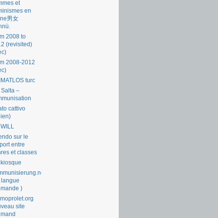
mmes et
minismes en
ine男女
nnü.
m 2008 to
2 (revisited)
ec)
om 2008-2012
ec)
İMATLOS turc
 Salta –
mmunisation
ato cattivo
lien)
 WILL
endo sur le
port entre
res et classes
okiosque
munisierung.net
 langue
emande )
moprolet.org
veau site
lemand