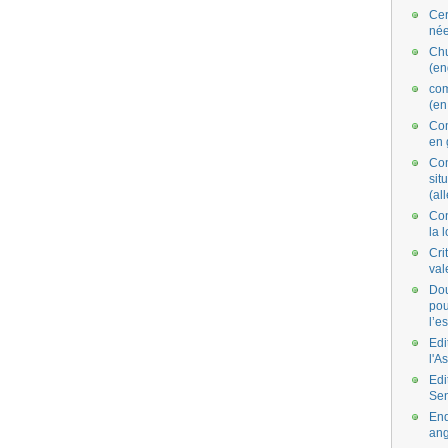
Cer
née
Ch
(en
co
(en
Com
en 
Com
situ
(al
Con
la 
Cri
val
Dou
pou
l’e
Edi
l'A
Edi
Se
End
ang