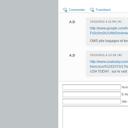
Commenter
Trackback
A.D
15/11/2011 à 11:59 |
#1
http://www.google.com
Fs0c0rn0iUUMdSm4mw?
OWS plie bagages et tent
A.D
15/11/2011 à 12:19 |
#2
http://www.usatoday.com
francisco/51182370/1?loc
USA TODAY : sur le raid 
No
E-Ma
Site 