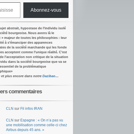
Abonnez-vous
ujet abstrait, hypostase de l’individu isolé
ociété bourgeoise. Nous avons là le
t » majeur de toutes les philosophies : leur
ité à s’émanciper des apparences
tes de la société marchande qui les fonde
lles acceptent comme l’unique réalité.
C’est
 de l’acceptation non critique de la situation
dividu dans la société bourgeoise que va se
’essentiel de la problématique
ophique
»
e et plus encore dans notre
Dazibao
…
iers commentaires
CLN
sur
Fil infos IRAN
CLN
sur
Espagne : « On n’a pas vu
une mobilisation comme celle-ci chez
Airbus depuis 45 ans. »