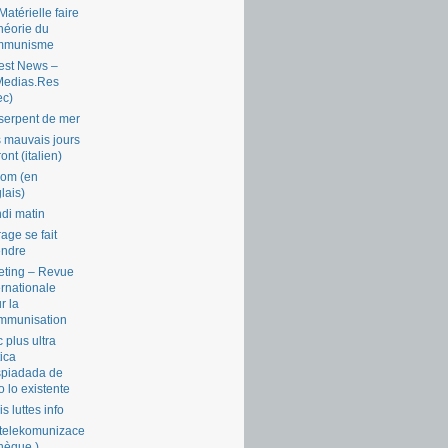
Matérielle faire
théorie du
mmunisme
est News –
Medias.Res
ec)
serpent de mer
 mauvais jours
ront (italien)
com (en
lais)
di matin
rage se fait
endre
ting – Revue
ernationale
r la
mmunisation
 plus ultra
tica
piadada de
o lo existente
is luttes info
telekomunizace
chèque )