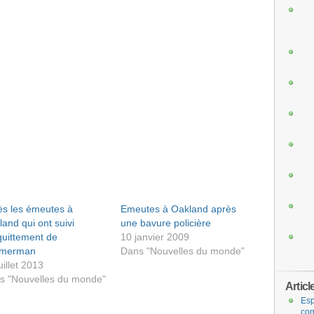
ès les émeutes à
Emeutes à Oakland après
and qui ont suivi
une bavure policière
quittement de
10 janvier 2009
merman
Dans "Nouvelles du monde"
uillet 2013
s "Nouvelles du monde"
Articl
Esp
com