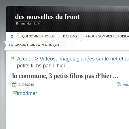
des nouvelles du front
En attendant la fin
QUI SOMMES NOUS?
DAZIBAO
« NOUS SOMMES LES OISEA
EN PASSANT PAR LA CHRONIQUE
Accueil
>
Vidéos, images glanées sur le net et ai
petits films pas d’hier…
la commune, 3 petits films pas d’hier…
21/08/2010
All
Imprimer