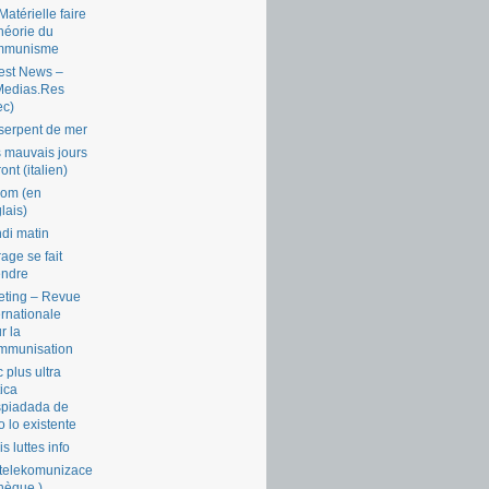
Matérielle faire
théorie du
mmunisme
est News –
Medias.Res
ec)
serpent de mer
 mauvais jours
ront (italien)
com (en
lais)
di matin
rage se fait
endre
ting – Revue
ernationale
r la
mmunisation
 plus ultra
tica
piadada de
o lo existente
is luttes info
telekomunizace
chèque )