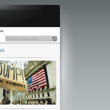
ale
RSS