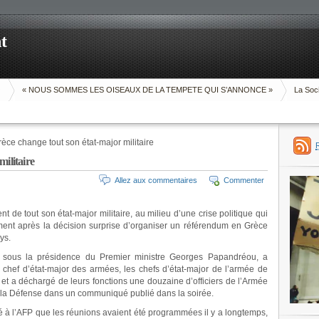
t
O
« NOUS SOMMES LES OISEAUX DE LA TEMPETE QUI S’ANNONCE »
La Soci
èce change tout son état-major militaire
ilitaire
Allez aux commentaires
Commenter
e tout son état-major militaire, au milieu d’une crise politique qui
ment après la décision surprise d’organiser un référendum en Grèce
ys.
ni sous la présidence du Premier ministre Georges Papandréou, a
e chef d’état-major des armées, les chefs d’état-major de l’armée de
r, et a déchargé de leurs fonctions une douzaine d’officiers de l’Armée
de la Défense dans un communiqué publié dans la soirée.
é à l’AFP que les réunions avaient été programmées il y a longtemps,