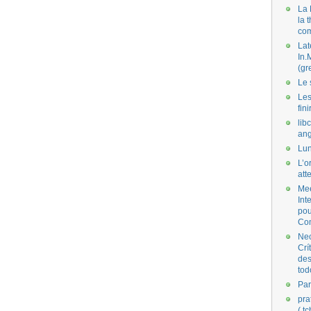
La 
la 
co
Lat
In.
(gr
Le 
Les
fini
lib
ang
Lun
L’o
att
Mee
Int
pou
Co
Nec
Crí
des
tod
Par
pra
( t