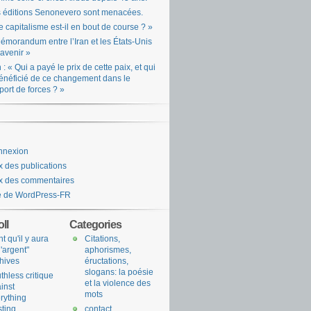
 éditions Senonevero sont menacées.
e capitalisme est-il en bout de course ? »
émorandum entre l’Iran et les États-Unis
l’avenir »
n : « Qui a payé le prix de cette paix, et qui
énéficié de ce changement dans le
port de forces ? »
nnexion
x des publications
x des commentaires
e de WordPress-FR
ll
Categories
nt qu'il y aura
Citations,
l'argent"
aphorismes,
hives
éructations,
slogans: la poésie
uthless critique
et la violence des
inst
mots
rything
sting
contact