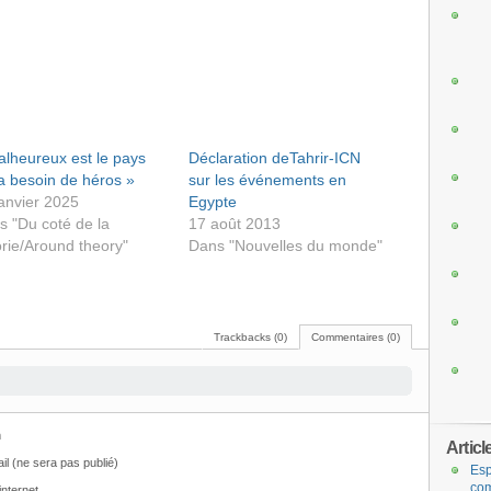
alheureux est le pays
Déclaration deTahrir-ICN
a besoin de héros »
sur les événements en
janvier 2025
Egypte
s "Du coté de la
17 août 2013
rie/Around theory"
Dans "Nouvelles du monde"
Trackbacks (0)
Commentaires (0)
m
Articl
il (ne sera pas publié)
Esp
com
internet