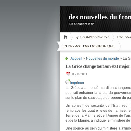
des nouvelles du fron
En attendant la fin
QUI SOMMES NOUS?
DAZIBA
EN PASSANT PAR LA CHRONIQUE
Accueil
>
Nouvelles du monde
> La Gr
La Grèce change tout son état-major m
05/11/2011
Imprimer
La Grèce a annoncé mardi un changement d
pourrait entraîner la chute du gouverne
sur le plan de sauvetage européen du pa
Un conseil de sécurité de l’Etat, réu
remplacé les quatre têtes de l’armée, l
Terre, de la Marine et de l’Armée de l’ai
et de la Marine, a indiqué le ministère 
Une source au sein du ministère a affirm