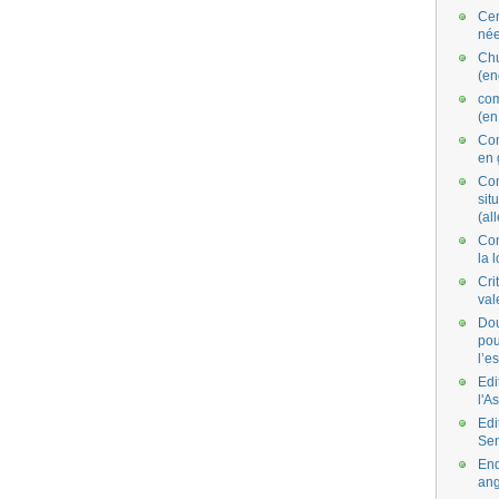
Cer
née
Ch
(en
co
(en
Com
en 
Com
situ
(al
Con
la 
Cri
val
Dou
pou
l’e
Edi
l'A
Edi
Se
End
ang