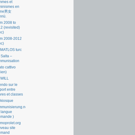
mmes et
minismes en
ine男女
nnü.
m 2008 to
2 (revisited)
ec)
om 2008-2012
ec)
İMATLOS turc
 Salta –
mmunisation
ato cattivo
lien)
 WILL
endo sur le
port entre
res et classes
okiosque
munisierung.net
 langue
emande )
moprolet.org
veau site
lemand