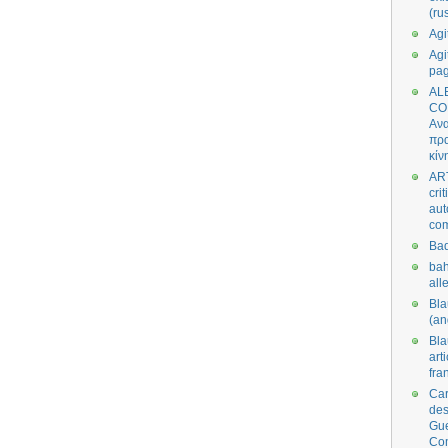
(ru
Agi
Agi
pa
AL
CO
Ανα
πρα
κίν
AR
cri
aut
co
Bad
bah
all
Bl
(an
Bl
art
fra
Car
des
Gue
Co