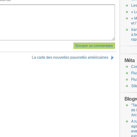
Les
« L
« M
et 
Ira
a b
rap
La carte des nouvelles pauvretés américaines
Méta
Co
Flu
Flu
Sit
Blogro
"Ta
de 
Arc
A r
aga
eve
exi