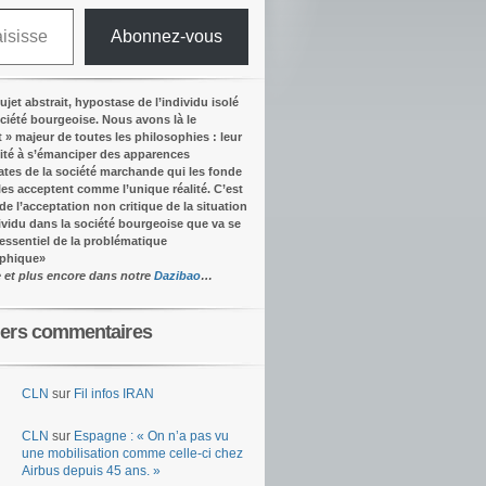
Abonnez-vous
ujet abstrait, hypostase de l’individu isolé
ociété bourgeoise. Nous avons là le
t » majeur de toutes les philosophies : leur
ité à s’émanciper des apparences
tes de la société marchande qui les fonde
lles acceptent comme l’unique réalité.
C’est
 de l’acceptation non critique de la situation
dividu dans la société bourgeoise que va se
’essentiel de la problématique
ophique
»
e et plus encore dans notre
Dazibao
…
iers commentaires
CLN
sur
Fil infos IRAN
CLN
sur
Espagne : « On n’a pas vu
une mobilisation comme celle-ci chez
Airbus depuis 45 ans. »