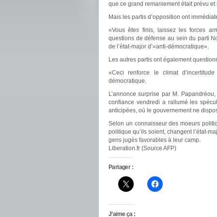
que ce grand remaniement était prévu et n’
Mais les partis d’opposition ont immédia
«Vous êtes finis, laissez les forces a
questions de défense au sein du parti No
de l’état-major d’«anti-démocratique».
Les autres partis ont également questio
«Ceci renforce le climat d’incertitu
démocratique.
L’annonce surprise par M. Papandréou, 
confiance vendredi a rallumé les spécul
anticipées, où le gouvernement ne dispo
Selon un connaisseur des moeurs politi
politique qu’ils soient, changent l’état-m
gens jugés favorables à leur camp.
Liberation.fr (Source AFP)
Partager :
J’aime ça :