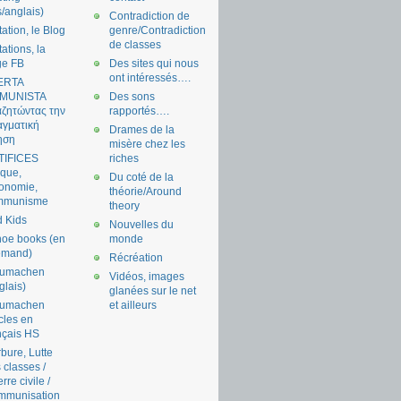
s/anglais)
Contradiction de
tation, le Blog
genre/Contradiction
de classes
tations, la
ge FB
Des sites qui nous
ont intéressés….
ERTA
MUNISTA
Des sons
ζητώντας την
rapportés….
γματική
Drames de la
ηση
misère chez les
TIFICES
riches
tique,
Du coté de la
onomie,
théorie/Around
mmunisme
theory
 Kids
Nouvelles du
oe books (en
monde
emand)
Récréation
aumachen
Vidéos, images
glais)
glanées sur le net
aumachen
et ailleurs
icles en
nçais HS
bure, Lutte
 classes /
rre civile /
mmunisation