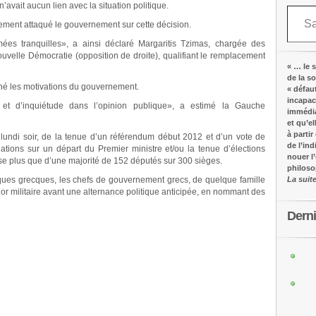
avait aucun lien avec la situation politique.
Saisissez votre adresse e-mail…
tement attaqué le gouvernement sur cette décision.
rmées tranquilles», a ainsi déclaré Margaritis Tzimas, chargée des
uvelle Démocratie (opposition de droite), qualifiant le remplacement
« … le s
de la s
nné les motivations du gouvernement.
« défau
incapac
de et d’inquiétude dans l’opinion publique», a estimé la Gauche
immédia
et qu’e
à partir
lundi soir, de la tenue d’un référendum début 2012 et d’un vote de
de l’in
ations sur un départ du Premier ministre et/ou la tenue d’élections
nouer l
se plus que d’une majorité de 152 députés sur 300 sièges.
philos
ques grecques, les chefs de gouvernement grecs, de quelque famille
La suit
ajor militaire avant une alternance politique anticipée, en nommant des
Dern