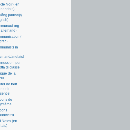
cle Noir ( en
rlandais)
uǎng journal闯
glish)
mmunaut.org
 allemand)
munisation (
grec)
munists in
lemand/anglais)
nessioni per
lotta di classe
tique de la
eur
ter de tout…
r tenir
ssentiel
tions de
symétrie
tions
nonevero
 Notes (en
lais)