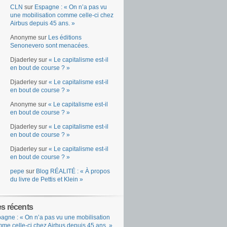
CLN
sur
Espagne : « On n’a pas vu
une mobilisation comme celle-ci chez
Airbus depuis 45 ans. »
Anonyme
sur
Les éditions
Senonevero sont menacées.
Djaderley
sur
« Le capitalisme est-il
en bout de course ? »
Djaderley
sur
« Le capitalisme est-il
en bout de course ? »
Anonyme
sur
« Le capitalisme est-il
en bout de course ? »
Djaderley
sur
« Le capitalisme est-il
en bout de course ? »
Djaderley
sur
« Le capitalisme est-il
en bout de course ? »
pepe
sur
Blog RÉALITÉ : « À propos
du livre de Pettis et Klein »
es récents
agne : « On n’a pas vu une mobilisation
me celle-ci chez Airbus depuis 45 ans. »