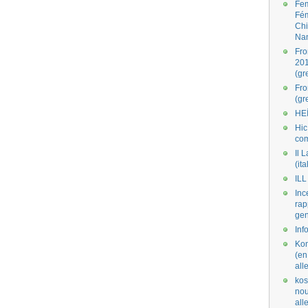
Fe
Fé
Ch
Na
Fro
201
(gr
Fr
(gr
HE
Hic
co
Il L
(ita
ILL
Inc
rap
gen
Inf
Kom
(en
all
kos
nou
al