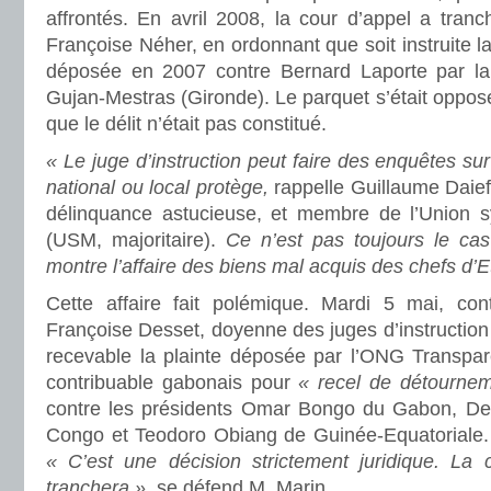
affrontés. En avril 2008, la cour d’appel a tran
Françoise Néher, en ordonnant que soit instruite la
déposée en 2007 contre Bernard Laporte par la 
Gujan-Mestras (Gironde). Le parquet s’était opposé 
que le délit n’était pas constitué.
« Le juge d’instruction peut faire des enquêtes su
national ou local protège,
rappelle Guillaume Daief
délinquance astucieuse, et membre de l’Union s
(USM, majoritaire).
Ce n’est pas toujours le ca
montre l’affaire des biens mal acquis des chefs d’Et
Cette affaire fait polémique. Mardi 5 mai, cont
Françoise Desset, doyenne des juges d’instruction 
recevable la plainte déposée par l’ONG Transpare
contribuable gabonais pour
« recel de détournem
contre les présidents Omar Bongo du Gabon, D
Congo et Teodoro Obiang de Guinée-Equatoriale. L
« C’est une décision strictement juridique. La c
tranchera »,
se défend M. Marin.