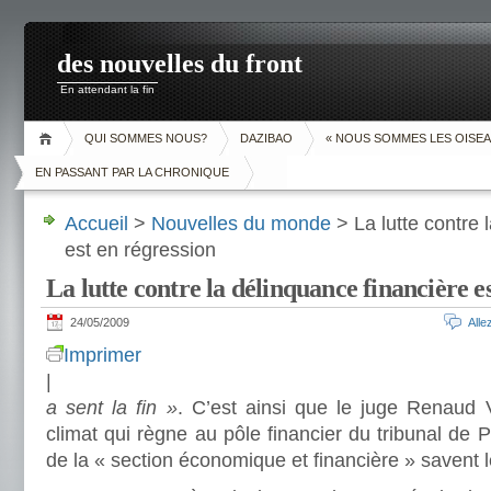
des nouvelles du front
En attendant la fin
QUI SOMMES NOUS?
DAZIBAO
« NOUS SOMMES LES OISEA
EN PASSANT PAR LA CHRONIQUE
Accueil
>
Nouvelles du monde
> La lutte contre 
est en régression
La lutte contre la délinquance financière e
24/05/2009
All
Imprimer
|
a sent la fin »
. C’est ainsi que le juge Renaud
climat qui règne au pôle financier du tribunal de 
de la « section économique et financière » savent 