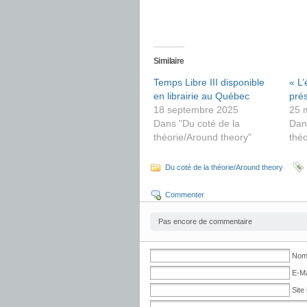
Similaire
Temps Libre III disponible
« L
en librairie au Québec
prés
18 septembre 2025
25 
Dans "Du coté de la
Dan
théorie/Around theory"
théo
Du coté de la théorie/Around theory
Commenter
Pas encore de commentaire
No
E-Ma
Site 