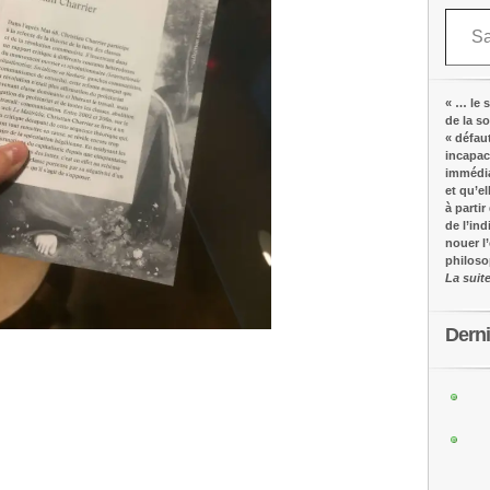
Saisissez votre adresse e-mail…
« … le s
de la s
« défau
incapac
immédia
et qu’e
à partir
de l’in
nouer l
philos
La suit
Dern