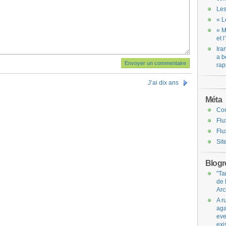
Les
« L
« M
et 
Ira
a b
rap
J’ai dix ans
Méta
Co
Flu
Flu
Sit
Blogro
"Ta
de 
Arc
A r
aga
eve
exi