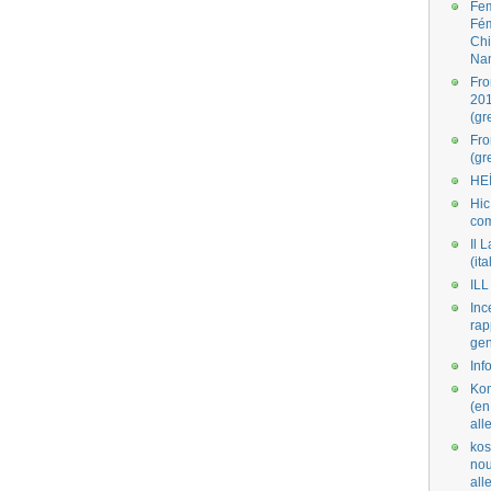
Fe
Fé
Ch
Na
Fro
201
(gr
Fr
(gr
HE
Hic
co
Il L
(ita
ILL
Inc
rap
gen
Inf
Kom
(en
all
kos
nou
al