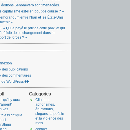
 éditions Senonevero sont menacées.
e capitalisme est-il en bout de course ? »
émorandum entre l’Iran et les États-Unis
l’avenir »
n : « Qui a payé le prix de cette paix, et qui
énéficié de ce changement dans le
port de forces ? »
nnexion
x des publications
x des commentaires
e de WordPress-FR
ll
Categories
nt qu'il y aura
Citations,
l'argent"
aphorismes,
hives
éructations,
slogans: la poésie
uthless critique
et la violence des
inst
mots
rything
sting
contact