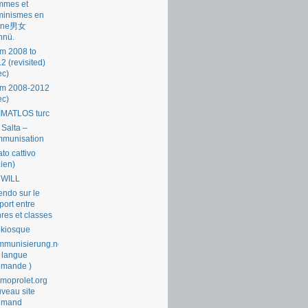
mmes et
minismes en
ine男女
nnü.
m 2008 to
2 (revisited)
ec)
om 2008-2012
ec)
İMATLOS turc
 Salta –
mmunisation
ato cattivo
lien)
 WILL
endo sur le
port entre
res et classes
okiosque
munisierung.net
 langue
emande )
moprolet.org
veau site
lemand