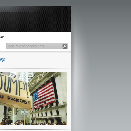
ale
RSS