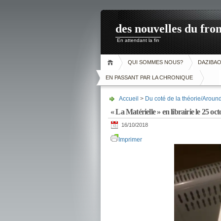
des nouvelles du fron
En attendant la fin
QUI SOMMES NOUS?
DAZIBA
EN PASSANT PAR LA CHRONIQUE
Accueil
>
Du coté de la théorie/Aroun
« La Matérielle » en librairie le 25 oc
16/10/2018
Imprimer