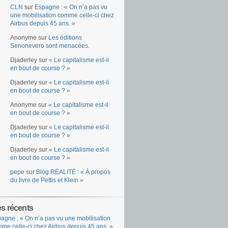
CLN
sur
Espagne : « On n’a pas vu
une mobilisation comme celle-ci chez
Airbus depuis 45 ans. »
Anonyme
sur
Les éditions
Senonevero sont menacées.
Djaderley
sur
« Le capitalisme est-il
en bout de course ? »
Djaderley
sur
« Le capitalisme est-il
en bout de course ? »
Anonyme
sur
« Le capitalisme est-il
en bout de course ? »
Djaderley
sur
« Le capitalisme est-il
en bout de course ? »
Djaderley
sur
« Le capitalisme est-il
en bout de course ? »
pepe
sur
Blog RÉALITÉ : « À propos
du livre de Pettis et Klein »
es récents
agne : « On n’a pas vu une mobilisation
me celle-ci chez Airbus depuis 45 ans. »