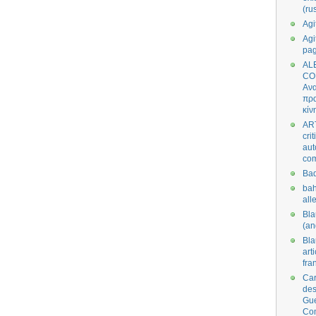
(ru
Agi
Agi
pa
AL
CO
Ανα
πρα
κίν
AR
cri
aut
co
Bad
bah
all
Bl
(an
Bl
art
fra
Car
des
Gue
Co