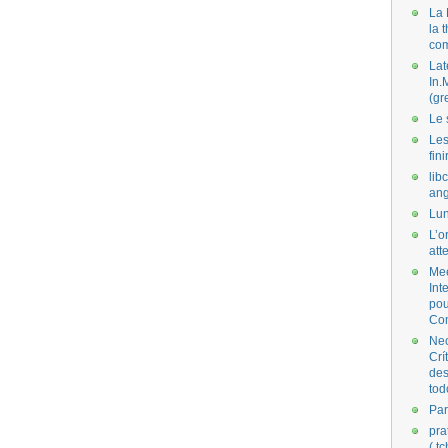
La 
la 
co
Lat
In.
(gr
Le 
Les
fini
lib
ang
Lun
L’o
att
Mee
Int
pou
Co
Nec
Crí
des
tod
Par
pra
( t