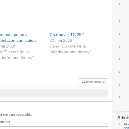
’émeute prime »,
Ou trouver TC 25?
entation par l’auteur
20 mai 2016
mai 2018
Dans "Du coté de la
s "Du coté de la
théorie/Around theory"
rie/Around theory"
Commentaires (0)
m
il (ne sera pas publié)
Articl
internet
Esp
com