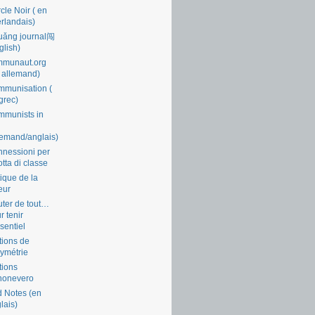
cle Noir ( en
rlandais)
uǎng journal闯
glish)
mmunaut.org
 allemand)
munisation (
grec)
munists in
lemand/anglais)
nessioni per
lotta di classe
tique de la
eur
ter de tout…
r tenir
ssentiel
tions de
symétrie
tions
nonevero
 Notes (en
lais)