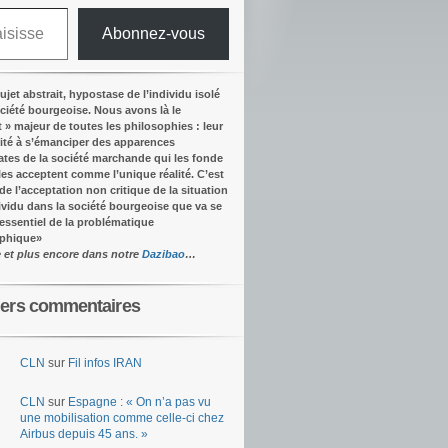
Abonnez-vous
ujet abstrait, hypostase de l’individu isolé
ociété bourgeoise. Nous avons là le
t » majeur de toutes les philosophies : leur
ité à s’émanciper des apparences
tes de la société marchande qui les fonde
lles acceptent comme l’unique réalité.
C’est
 de l’acceptation non critique de la situation
dividu dans la société bourgeoise que va se
’essentiel de la problématique
ophique
»
e et plus encore dans notre
Dazibao
…
iers commentaires
CLN
sur
Fil infos IRAN
CLN
sur
Espagne : « On n’a pas vu
une mobilisation comme celle-ci chez
Airbus depuis 45 ans. »