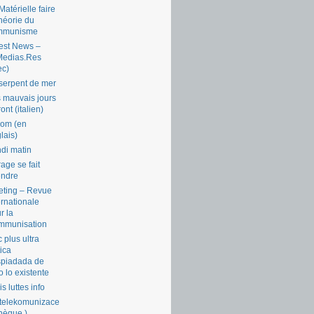
Matérielle faire
théorie du
mmunisme
est News –
Medias.Res
ec)
serpent de mer
 mauvais jours
ront (italien)
com (en
lais)
di matin
rage se fait
endre
ting – Revue
ernationale
r la
mmunisation
 plus ultra
tica
piadada de
o lo existente
is luttes info
telekomunizace
chèque )