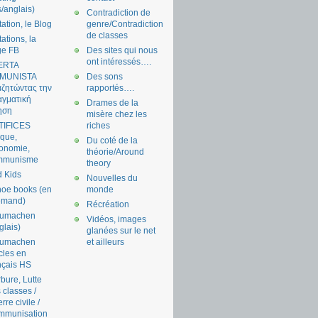
s/anglais)
Contradiction de
tation, le Blog
genre/Contradiction
de classes
tations, la
ge FB
Des sites qui nous
ont intéressés….
ERTA
MUNISTA
Des sons
ζητώντας την
rapportés….
γματική
Drames de la
ηση
misère chez les
TIFICES
riches
tique,
Du coté de la
onomie,
théorie/Around
mmunisme
theory
 Kids
Nouvelles du
oe books (en
monde
emand)
Récréation
aumachen
Vidéos, images
glais)
glanées sur le net
aumachen
et ailleurs
icles en
nçais HS
bure, Lutte
 classes /
rre civile /
mmunisation