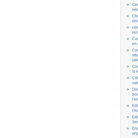
Cer
née
Ch
(en
co
(en
Com
en 
Com
situ
(al
Con
la 
Cri
val
Dou
pou
l’e
Edi
l'A
Edi
Se
End
ang