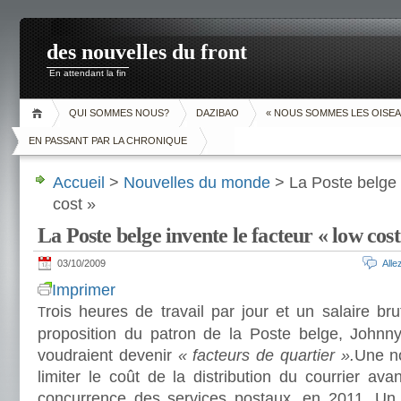
des nouvelles du front
En attendant la fin
QUI SOMMES NOUS?
DAZIBAO
« NOUS SOMMES LES OISEA
EN PASSANT PAR LA CHRONIQUE
Accueil
>
Nouvelles du monde
> La Poste belge i
cost »
La Poste belge invente le facteur « low cost
03/10/2009
All
Imprimer
rois heures de travail par jour et un salaire bru
T
proposition du patron de la Poste belge, Johnny
voudraient devenir
« facteurs de quartier ».
Une no
limiter le coût de la distribution du courrier avan
concurrence des services postaux, en 2011. Un 