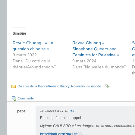
Similaire
Revue Chuang : « La
Revue Chuang «
S
question chinoise »
Sinophone Queers and
C
9 mars 2022
Feminists for Palestine »
e
Dans "Du coté de la
9 mars 2024
1
théorie/Around theory"
Dans "Nouvelles du monde"
D
t
Du coté de la théorie/Around theory
,
Nouvelles du monde
Commenter
pepe
18/03/2016 à 17:11 |
#1
En complément et rappel:
Mylène GAULARD « Les dangers de la suraccumulation en
http://dndf.org/?p=13698