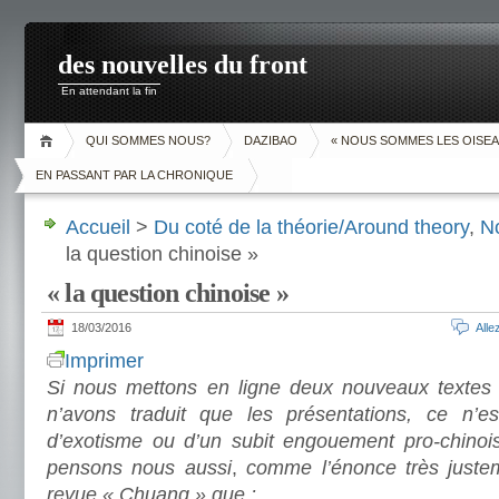
des nouvelles du front
En attendant la fin
QUI SOMMES NOUS?
DAZIBAO
« NOUS SOMMES LES OISEA
EN PASSANT PAR LA CHRONIQUE
Accueil
>
Du coté de la théorie/Around theory
,
N
la question chinoise »
« la question chinoise »
18/03/2016
All
Imprimer
Si nous mettons en ligne deux nouveaux textes 
n’avons traduit que les présentations, ce n’
d’exotisme ou d’un subit engouement pro-chino
pensons nous aussi
,
comme l’énonce très juste
revue « Chuang » que :