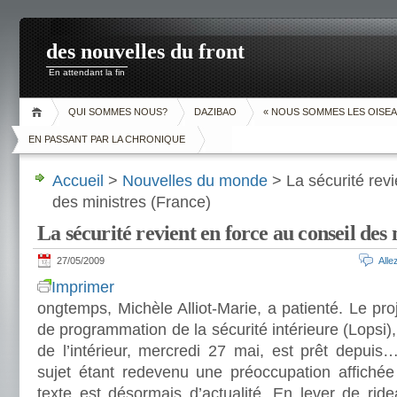
des nouvelles du front
En attendant la fin
QUI SOMMES NOUS?
DAZIBAO
« NOUS SOMMES LES OISEA
EN PASSANT PAR LA CHRONIQUE
Accueil
>
Nouvelles du monde
> La sécurité revi
des ministres (France)
La sécurité revient en force au conseil des
27/05/2009
All
Imprimer
ongtemps, Michèle Alliot-Marie, a patienté. Le proje
de programmation de la sécurité intérieure (Lopsi),
de l’intérieur, mercredi 27 mai, est prêt depuis
sujet étant redevenu une préoccupation affichée
texte est désormais d’actualité. En lever de rid