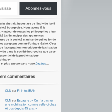
Abonnez-vous
ujet abstrait, hypostase de l’individu isolé
ociété bourgeoise. Nous avons là le
t » majeur de toutes les philosophies : leur
ité à s’émanciper des apparences
tes de la société marchande qui les fonde
lles acceptent comme l’unique réalité.
C’est
 de l’acceptation non critique de la situation
dividu dans la société bourgeoise que va se
’essentiel de la problématique
ophique
»
e et plus encore dans notre
Dazibao
…
iers commentaires
CLN
sur
Fil infos IRAN
CLN
sur
Espagne : « On n’a pas vu
une mobilisation comme celle-ci chez
Airbus depuis 45 ans. »