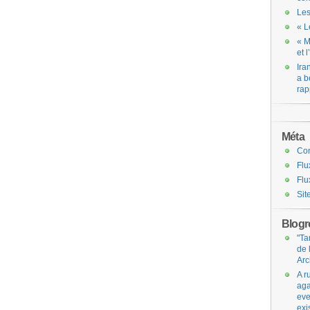
Les
« L
« M
et 
Ira
a b
rap
Méta
Co
Flu
Flu
Sit
Blogro
"Ta
de 
Arc
A r
aga
eve
exi