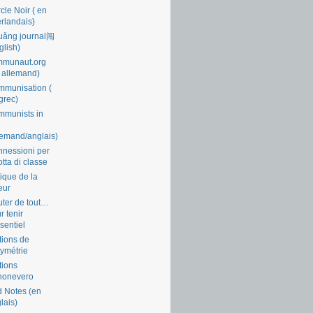
cle Noir ( en
rlandais)
uǎng journal闯
glish)
mmunaut.org
 allemand)
munisation (
grec)
munists in
lemand/anglais)
nessioni per
lotta di classe
tique de la
eur
ter de tout…
r tenir
ssentiel
tions de
symétrie
tions
nonevero
 Notes (en
lais)