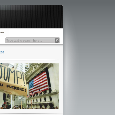
ale
RSS