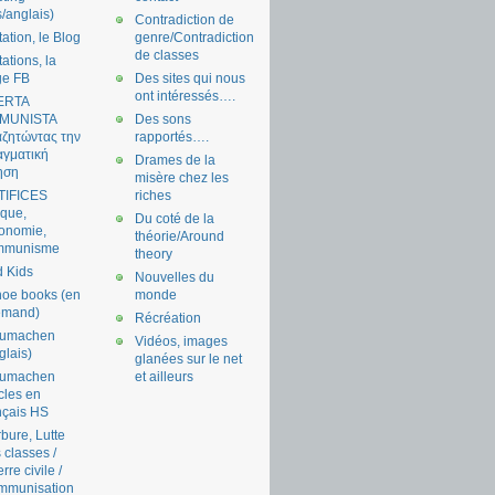
s/anglais)
Contradiction de
tation, le Blog
genre/Contradiction
de classes
tations, la
ge FB
Des sites qui nous
ont intéressés….
ERTA
MUNISTA
Des sons
ζητώντας την
rapportés….
γματική
Drames de la
ηση
misère chez les
TIFICES
riches
tique,
Du coté de la
onomie,
théorie/Around
mmunisme
theory
 Kids
Nouvelles du
oe books (en
monde
emand)
Récréation
aumachen
Vidéos, images
glais)
glanées sur le net
aumachen
et ailleurs
icles en
nçais HS
bure, Lutte
 classes /
rre civile /
mmunisation