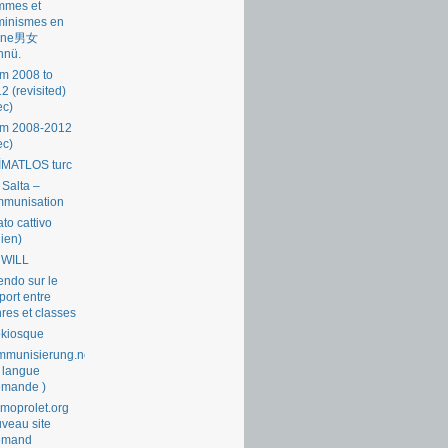
mmes et
minismes en
ine男女
nnü.
m 2008 to
2 (revisited)
ec)
om 2008-2012
ec)
İMATLOS turc
 Salta –
mmunisation
ato cattivo
lien)
 WILL
endo sur le
port entre
res et classes
okiosque
munisierung.net
 langue
emande )
moprolet.org
veau site
lemand