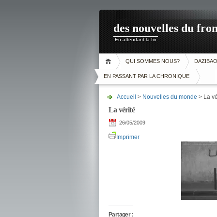
des nouvelles du fron
En attendant la fin
QUI SOMMES NOUS?
DAZIBA
EN PASSANT PAR LA CHRONIQUE
Accueil
>
Nouvelles du monde
> La vé
La vérité
26/05/2009
Imprimer
Partager :