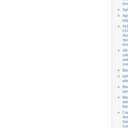
(ru
Agi
Agi
pa
AL
CO
Ανα
πρα
κίν
AR
cri
aut
co
Bad
bah
all
Bl
(an
Bl
art
fra
Car
des
Gue
Co