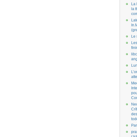
La 
la 
co
Lat
In.
(gr
Le 
Les
fini
lib
ang
Lun
L’o
att
Mee
Int
pou
Co
Nec
Crí
des
tod
Par
pra
( t