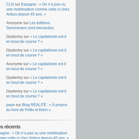
CLN
sur
Espagne : « On n’a pas vu
une mobilisation comme celle-ci chez
Airbus depuis 45 ans. »
Anonyme
sur
Les éditions
Senonevero sont menacées.
Djaderley
sur
« Le capitalisme est-il
en bout de course ? »
Djaderley
sur
« Le capitalisme est-il
en bout de course ? »
Anonyme
sur
« Le capitalisme est-il
en bout de course ? »
Djaderley
sur
« Le capitalisme est-il
en bout de course ? »
Djaderley
sur
« Le capitalisme est-il
en bout de course ? »
pepe
sur
Blog RÉALITÉ : « À propos
du livre de Pettis et Klein »
es récents
agne : « On n’a pas vu une mobilisation
me celle-ci chez Airbus depuis 45 ans. »