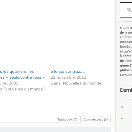
Saisissez votre adresse e-mail…
« … le s
de la s
« défau
incapac
immédia
et qu’e
à partir
de l’in
nouer l
philos
 les quartiers, les
Silence sur Gaza…
La suit
es « seuls contre tous »
21 novembre 2012
uillet 2009
Dans "Nouvelles du monde"
s "Nouvelles du monde"
Dern
Trackbacks (0)
Commentaires (0)