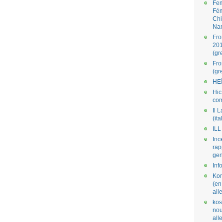
Fe
Fé
Ch
Na
Fro
201
(gr
Fr
(gr
HE
Hic
co
Il L
(ita
ILL
Inc
rap
gen
Inf
Kom
(en
all
kos
nou
al