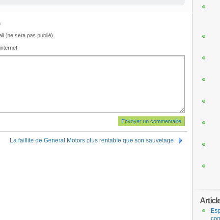
m
il (ne sera pas publié)
internet
La faillite de General Motors plus rentable que son sauvetage
Articl
Esp
com