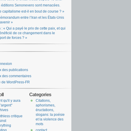
 éditions Senonevero sont menacées.
e capitalisme est-il en bout de course ? »
émorandum entre l’Iran et les États-Unis
l’avenir »
n : « Qui a payé le prix de cette paix, et qui
énéficié de ce changement dans le
port de forces ? »
nnexion
x des publications
x des commentaires
e de WordPress-FR
ll
Categories
nt qu'il y aura
Citations,
l'argent"
aphorismes,
hives
éructations,
slogans: la poésie
uthless critique
et la violence des
inst
mots
rything
sting
contact