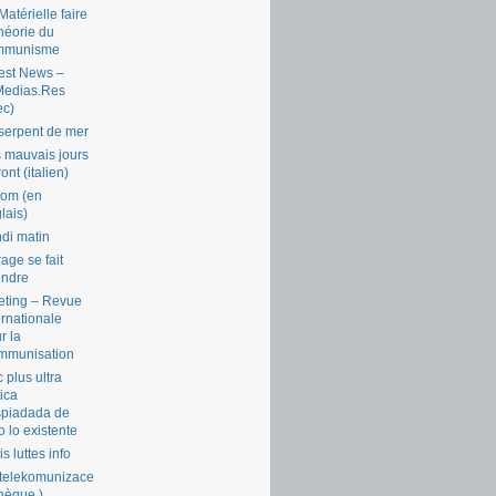
Matérielle faire
théorie du
mmunisme
est News –
Medias.Res
ec)
serpent de mer
 mauvais jours
ront (italien)
com (en
lais)
di matin
rage se fait
endre
ting – Revue
ernationale
r la
mmunisation
 plus ultra
tica
piadada de
o lo existente
is luttes info
telekomunizace
chèque )