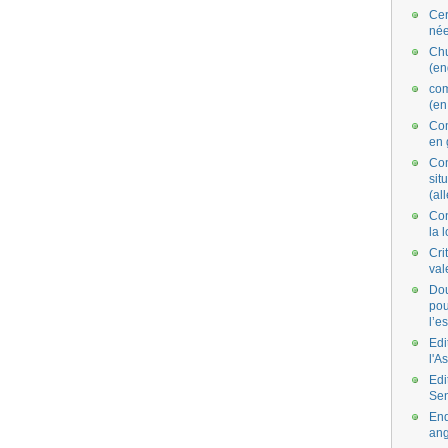
Cer
née
Ch
(en
co
(en
Com
en 
Com
situ
(al
Con
la 
Cri
val
Dou
pou
l’e
Edi
l'A
Edi
Se
End
ang