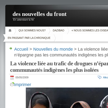
des nouvelles du front
En attendant la fin
QUI SOMMES NOUS?
DAZIBAO
« NOUS SOMMES LES OISEA
EN PASSANT PAR LA CHRONIQUE
Accueil
>
Nouvelles du monde
> La violence liée
n’épargne pas les communautés indigènes les pl
La violence liée au trafic de drogues n’épa
communautés indigènes les plus isolées
05/05/2009
All
Imprimer