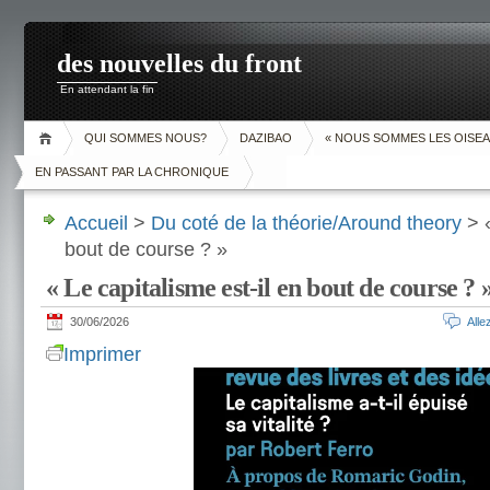
des nouvelles du front
En attendant la fin
QUI SOMMES NOUS?
DAZIBAO
« NOUS SOMMES LES OISEA
EN PASSANT PAR LA CHRONIQUE
Accueil
>
Du coté de la théorie/Around theory
> «
bout de course ? »
« Le capitalisme est-il en bout de course ? 
30/06/2026
All
Imprimer