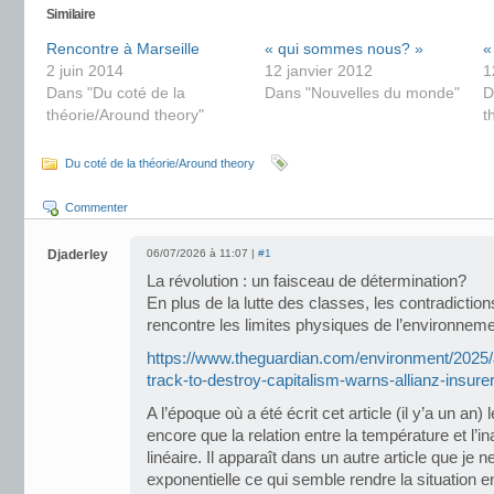
Similaire
Rencontre à Marseille
« qui sommes nous? »
«
2 juin 2014
12 janvier 2012
1
Dans "Du coté de la
Dans "Nouvelles du monde"
D
théorie/Around theory"
t
Du coté de la théorie/Around theory
Commenter
Djaderley
06/07/2026 à 11:07 |
#1
La révolution : un faisceau de détermination?
En plus de la lutte des classes, les contradiction
rencontre les limites physiques de l’environneme
https://www.theguardian.com/environment/2025/a
track-to-destroy-capitalism-warns-allianz-insure
A l’époque où a été écrit cet article (il y’a un an
encore que la relation entre la température et l’ina
linéaire. Il apparaît dans un autre article que je n
exponentielle ce qui semble rendre la situation 