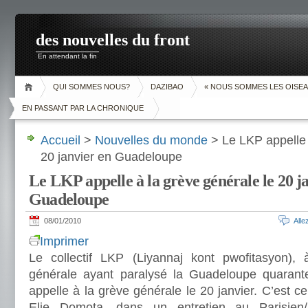
des nouvelles du front
En attendant la fin
QUI SOMMES NOUS?
DAZIBAO
« NOUS SOMMES LES OISEA
EN PASSANT PAR LA CHRONIQUE
Accueil
>
Nouvelles du monde
> Le LKP appelle 
20 janvier en Guadeloupe
Le LKP appelle à la grève générale le 20 j
Guadeloupe
08/01/2010
All
Imprimer
Le collectif LKP (Liyannaj kont pwofitasyon), 
générale ayant paralysé la Guadeloupe quarante
appelle à la grève générale le 20 janvier. C’est c
Elie Domota, dans un entretien au Parisien/