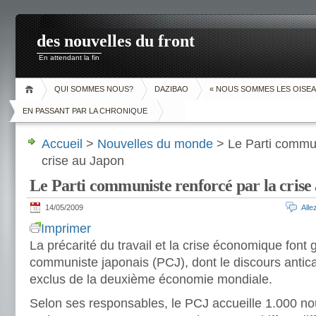
des nouvelles du front
En attendant la fin
QUI SOMMES NOUS?
DAZIBAO
« NOUS SOMMES LES OISEA
EN PASSANT PAR LA CHRONIQUE
Accueil
>
Nouvelles du monde
> Le Parti commun
crise au Japon
Le Parti communiste renforcé par la crise
14/05/2009
All
Imprimer
La précarité du travail et la crise économique font g
communiste japonais (PCJ), dont le discours anticap
exclus de la deuxième économie mondiale.
Selon ses responsables, le PCJ accueille 1.000 n