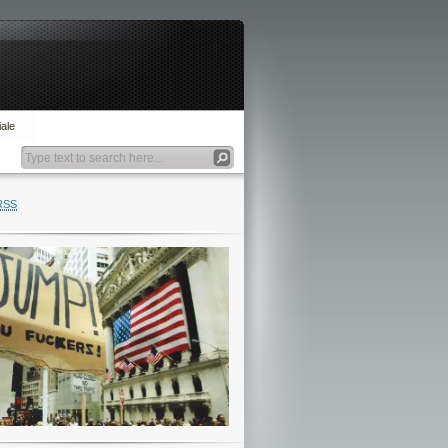
ale
RSS