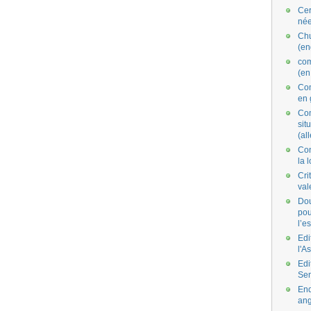
Cer
née
Ch
(en
co
(en
Com
en 
Com
situ
(al
Con
la 
Cri
val
Dou
pou
l’e
Edi
l'A
Edi
Se
End
ang