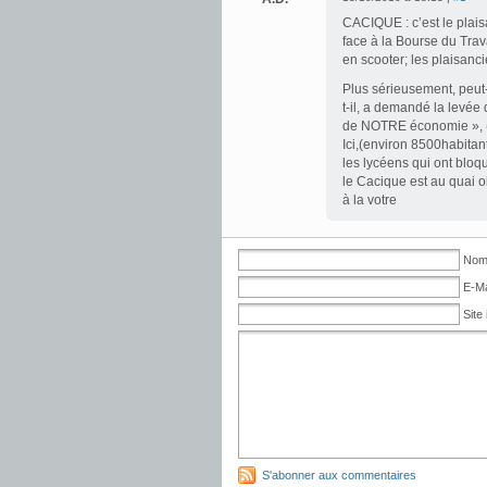
CACIQUE : c’est le plais
face à la Bourse du Trava
en scooter; les plaisanci
Plus sérieusement, peut-
t-il, a demandé la levée 
de NOTRE économie », (
Ici,(environ 8500habitan
les lycéens qui ont bloq
le Cacique est au quai o
à la votre
No
E-Ma
Site 
S'abonner aux commentaires