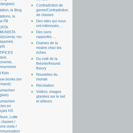
s/anglais)
Contradiction de
tation, le Blog
genre/Contradiction
de classes
tations, la
ge FB
Des sites qui nous
ont intéressés….
ERTA
MUNISTA
Des sons
ζητώντας την
rapportés….
γματική
Drames de la
ηση
misère chez les
TIFICES
riches
tique,
Du coté de la
onomie,
théorie/Around
mmunisme
theory
 Kids
Nouvelles du
oe books (en
monde
emand)
Récréation
aumachen
Vidéos, images
glais)
glanées sur le net
aumachen
et ailleurs
icles en
nçais HS
bure, Lutte
 classes /
rre civile /
mmunisation