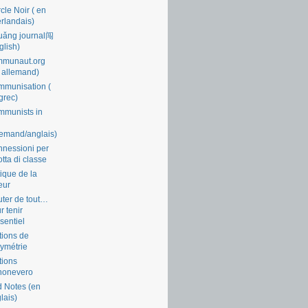
cle Noir ( en
rlandais)
uǎng journal闯
glish)
mmunaut.org
 allemand)
munisation (
grec)
munists in
lemand/anglais)
nessioni per
lotta di classe
tique de la
eur
ter de tout…
r tenir
ssentiel
tions de
symétrie
tions
nonevero
 Notes (en
lais)