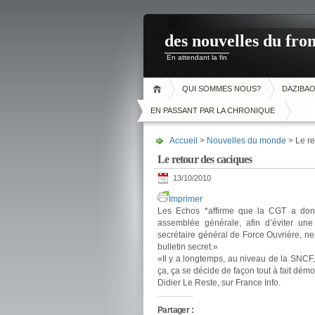
des nouvelles du fron
En attendant la fin
QUI SOMMES NOUS?
DAZIBA
EN PASSANT PAR LA CHRONIQUE
Accueil
>
Nouvelles du monde
> Le re
Le retour des caciques
13/10/2010
Imprimer
Les Echos *affirme que la CGT a donn
assemblée générale, afin d’éviter une
secrétaire général de Force Ouvrière, n
bulletin secret.»
«Il y a longtemps, au niveau de la SNCF, q
ça, ça se décide de façon tout à fait dém
Didier Le Reste, sur France Info.
Partager :