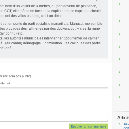
ant nom d’un voilier de X mètres, au port devenu de plaisance,
il CGT, elle même en face de la capitainerie, le capitaine circule
ers ont des vélos pliables, c’est un détail.
être, un ponte du parti socialiste marseillais, Manucci, me semble-
des blocages des raffineries par des dockers, cgt, « c’est la ruine
air connu) etc…
ts) les autorités municipales interviennent pour tenter de calmer
ué : (air connu) démagogie+ intimidation. Les caciques des partis,
hé, ohé.
m
il (ne sera pas publié)
internet
Articl
Esp
com