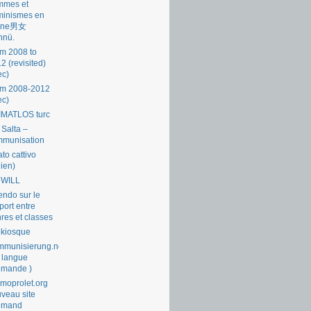
mmes et
minismes en
ine男女
nnü.
m 2008 to
2 (revisited)
ec)
om 2008-2012
ec)
İMATLOS turc
 Salta –
mmunisation
ato cattivo
lien)
 WILL
endo sur le
port entre
res et classes
okiosque
munisierung.net
 langue
emande )
moprolet.org
veau site
lemand