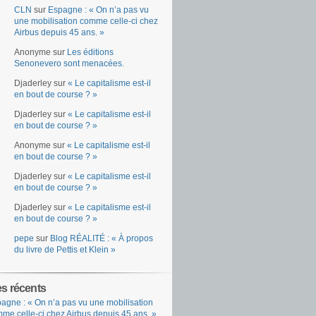
CLN
sur
Espagne : « On n’a pas vu
une mobilisation comme celle-ci chez
Airbus depuis 45 ans. »
Anonyme
sur
Les éditions
Senonevero sont menacées.
Djaderley
sur
« Le capitalisme est-il
en bout de course ? »
Djaderley
sur
« Le capitalisme est-il
en bout de course ? »
Anonyme
sur
« Le capitalisme est-il
en bout de course ? »
Djaderley
sur
« Le capitalisme est-il
en bout de course ? »
Djaderley
sur
« Le capitalisme est-il
en bout de course ? »
pepe
sur
Blog RÉALITÉ : « À propos
du livre de Pettis et Klein »
es récents
agne : « On n’a pas vu une mobilisation
me celle-ci chez Airbus depuis 45 ans. »