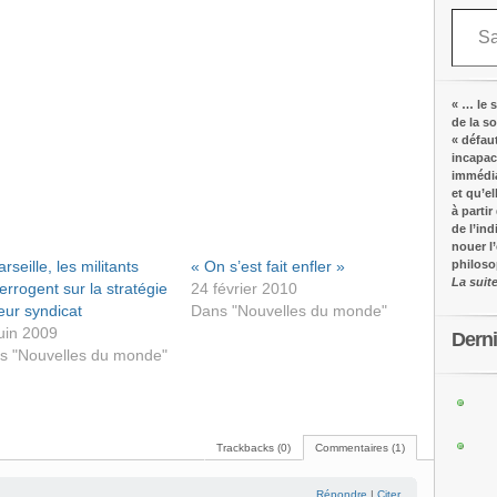
Saisissez votre adresse e-mail…
« … le s
de la s
« défau
incapac
immédia
et qu’e
à partir
de l’in
nouer l
rseille, les militants
« On s’est fait enfler »
philos
La suit
terrogent sur la stratégie
24 février 2010
eur syndicat
Dans "Nouvelles du monde"
uin 2009
Dern
s "Nouvelles du monde"
Trackbacks (0)
Commentaires (1)
Répondre
|
Citer