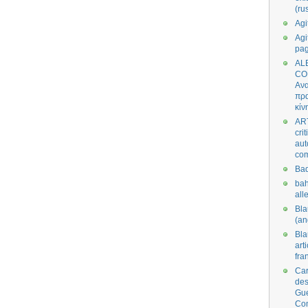
(ru
Agi
Agi
pa
AL
CO
Ανα
πρα
κίν
AR
cri
aut
co
Bad
bah
all
Bl
(an
Bl
art
fra
Car
des
Gue
Co