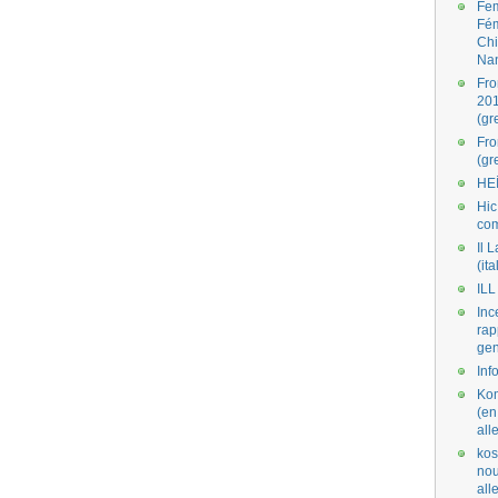
Fe
Fé
Ch
Na
Fro
201
(gr
Fr
(gr
HE
Hic
co
Il L
(ita
ILL
Inc
rap
gen
Inf
Kom
(en
all
kos
nou
al