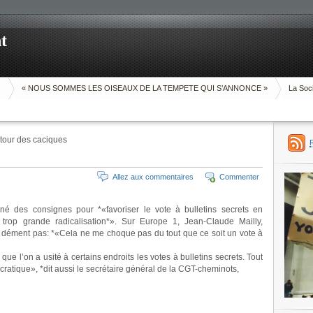
t
O
« NOUS SOMMES LES OISEAUX DE LA TEMPETE QUI S’ANNONCE »
La Soci
tour des caciques
Allez aux commentaires
Commenter
é des consignes pour *«favoriser le vote à bulletins secrets en
 trop grande radicalisation*». Sur Europe 1, Jean-Claude Mailly,
e dément pas: *«Cela ne me choque pas du tout que ce soit un vote à
ue l’on a usité à certains endroits les votes à bulletins secrets. Tout
ocratique», *dit aussi le secrétaire général de la CGT-cheminots,