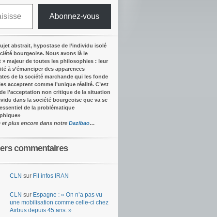
Abonnez-vous
ujet abstrait, hypostase de l’individu isolé
ociété bourgeoise. Nous avons là le
t » majeur de toutes les philosophies : leur
ité à s’émanciper des apparences
tes de la société marchande qui les fonde
lles acceptent comme l’unique réalité.
C’est
 de l’acceptation non critique de la situation
dividu dans la société bourgeoise que va se
’essentiel de la problématique
ophique
»
e et plus encore dans notre
Dazibao
…
iers commentaires
CLN
sur
Fil infos IRAN
CLN
sur
Espagne : « On n’a pas vu
une mobilisation comme celle-ci chez
Airbus depuis 45 ans. »