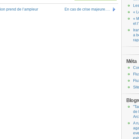
Les
tion prend de l’ampleur
En cas de crise majeure….
« L
« M
et 
Ira
a b
rap
Méta
Co
Flu
Flu
Sit
Blogro
"Ta
de 
Arc
A r
aga
eve
exi