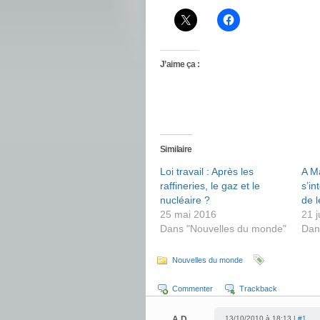
J’aime ça :
Similaire
Loi travail : Après les
A Ma
raffineries, le gaz et le
s’in
nucléaire ?
de l
25 mai 2016
21 j
Dans "Nouvelles du monde"
Dan
Nouvelles du monde
Commenter
Trackback
A.D.
13/10/2010 à 18:13 |
#1