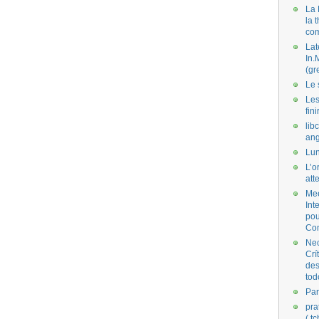
La 
la 
co
Lat
In.
(gr
Le 
Les
fini
lib
ang
Lun
L’o
att
Mee
Int
pou
Co
Nec
Crí
des
tod
Par
pra
( t