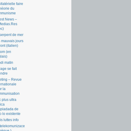
Matérielle faire
théorie du
mmunisme
est News –
Medias.Res
ec)
serpent de mer
 mauvais jours
ront (italien)
com (en
lais)
di matin
rage se fait
endre
ting – Revue
ernationale
r la
mmunisation
 plus ultra
tica
piadada de
o lo existente
is luttes info
telekomunizace
chèque )