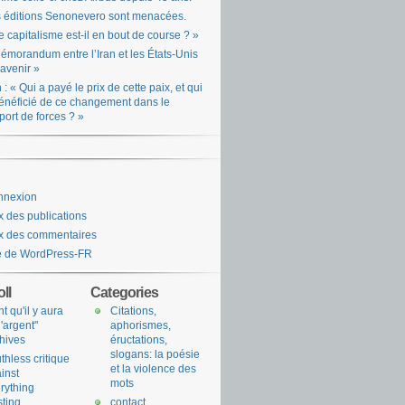
 éditions Senonevero sont menacées.
e capitalisme est-il en bout de course ? »
émorandum entre l’Iran et les États-Unis
l’avenir »
n : « Qui a payé le prix de cette paix, et qui
énéficié de ce changement dans le
port de forces ? »
nnexion
x des publications
x des commentaires
e de WordPress-FR
ll
Categories
nt qu'il y aura
Citations,
l'argent"
aphorismes,
hives
éructations,
slogans: la poésie
uthless critique
et la violence des
inst
mots
rything
sting
contact