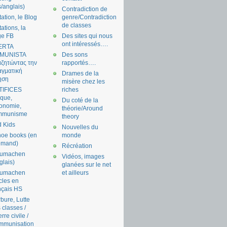
s/anglais)
Contradiction de
tation, le Blog
genre/Contradiction
de classes
tations, la
ge FB
Des sites qui nous
ont intéressés….
ERTA
MUNISTA
Des sons
ζητώντας την
rapportés….
γματική
Drames de la
ηση
misère chez les
TIFICES
riches
tique,
Du coté de la
onomie,
théorie/Around
mmunisme
theory
 Kids
Nouvelles du
oe books (en
monde
emand)
Récréation
aumachen
Vidéos, images
glais)
glanées sur le net
aumachen
et ailleurs
icles en
nçais HS
bure, Lutte
 classes /
rre civile /
mmunisation