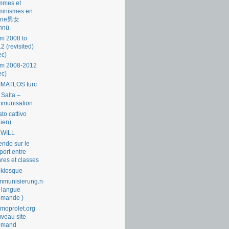
mmes et
minismes en
ine男女
nnü.
m 2008 to
2 (revisited)
ec)
om 2008-2012
ec)
İMATLOS turc
 Salta –
mmunisation
ato cattivo
lien)
 WILL
endo sur le
port entre
res et classes
okiosque
munisierung.net
 langue
emande )
moprolet.org
veau site
lemand