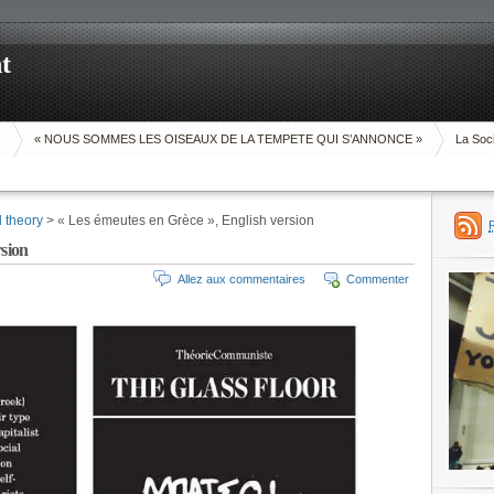
t
O
« NOUS SOMMES LES OISEAUX DE LA TEMPETE QUI S’ANNONCE »
La Soci
d theory
> « Les émeutes en Grèce », English version
rsion
Allez aux commentaires
Commenter