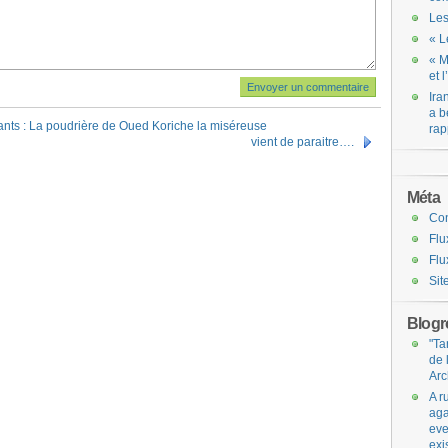
Les
« L
« M
et 
Ira
a b
tants : La poudrière de Oued Koriche la miséreuse
rap
vient de paraitre….
Méta
Co
Flu
Flu
Sit
Blogro
"Ta
de 
Arc
A r
aga
eve
exi