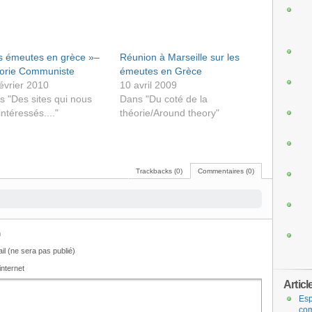
es émeutes en grèce »–
Réunion à Marseille sur les
orie Communiste
émeutes en Grèce
évrier 2010
10 avril 2009
s "Des sites qui nous
Dans "Du coté de la
intéressés...."
théorie/Around theory"
Trackbacks (0)
Commentaires (0)
m
il (ne sera pas publié)
internet
Articl
Esp
com