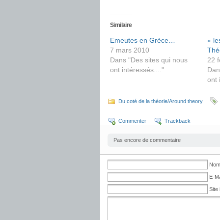
Similaire
Emeutes en Grèce…
« l
7 mars 2010
Thé
Dans "Des sites qui nous
22 f
ont intéressés...."
Dan
ont 
Du coté de la théorie/Around theory
Commenter
Trackback
Pas encore de commentaire
No
E-Ma
Site 