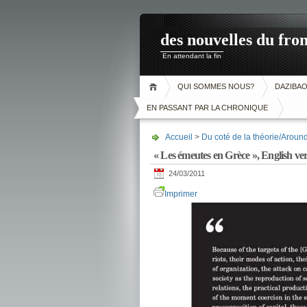
des nouvelles du fron
En attendant la fin
QUI SOMMES NOUS?
DAZIBA
EN PASSANT PAR LA CHRONIQUE
Accueil
>
Du coté de la théorie/Aroun
« Les émeutes en Grèce », English ve
24/03/2011
Imprimer