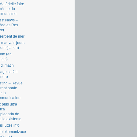
Matérielle faire
théorie du
mmunisme
est News –
Medias.Res
ec)
serpent de mer
 mauvais jours
ront (italien)
com (en
lais)
di matin
rage se fait
endre
ting – Revue
ernationale
r la
mmunisation
 plus ultra
tica
piadada de
o lo existente
is luttes info
telekomunizace
chèque )