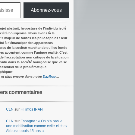
Abonnez-vous
ujet abstrait, hypostase de l’individu isolé
ociété bourgeoise. Nous avons là le
t » majeur de toutes les philosophies : leur
ité à s’émanciper des apparences
tes de la société marchande qui les fonde
lles acceptent comme l’unique réalité.
C’est
 de l’acceptation non critique de la situation
dividu dans la société bourgeoise que va se
’essentiel de la problématique
ophique
»
e et plus encore dans notre
Dazibao
…
iers commentaires
CLN
sur
Fil infos IRAN
CLN
sur
Espagne : « On n’a pas vu
une mobilisation comme celle-ci chez
Airbus depuis 45 ans. »