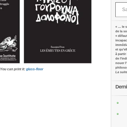
Saisissez votre adresse e-mail…
« … le s
de la s
« défau
incapac
immédia
et qu’e
à partir
de l’in
nouer l
philos
You can print it:
glass-floor
La suit
Dern