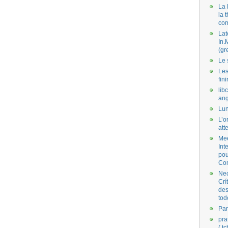
La 
la 
co
Lat
In.
(gr
Le 
Les
fini
lib
ang
Lun
L’o
att
Mee
Int
pou
Co
Nec
Crí
des
tod
Par
pra
( t