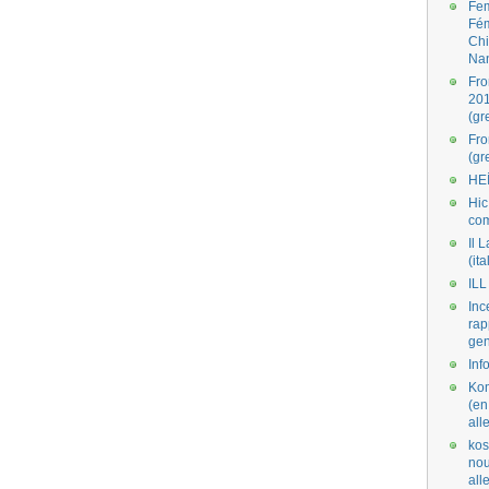
Fe
Fé
Ch
Na
Fro
201
(gr
Fr
(gr
HE
Hic
co
Il L
(ita
ILL
Inc
rap
gen
Inf
Kom
(en
all
kos
nou
al