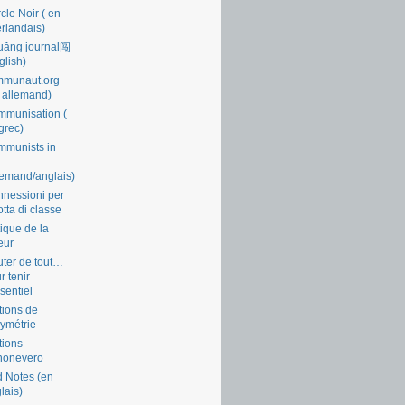
cle Noir ( en
rlandais)
uǎng journal闯
glish)
mmunaut.org
 allemand)
munisation (
grec)
munists in
lemand/anglais)
nessioni per
lotta di classe
tique de la
eur
ter de tout…
r tenir
ssentiel
tions de
symétrie
tions
nonevero
 Notes (en
lais)