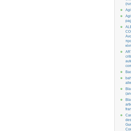
(ru
Agi
Agi
pa
AL
CO
Ανα
πρα
κίν
AR
cri
aut
co
Bad
bah
all
Bl
(an
Bl
art
fra
Car
des
Gue
Co