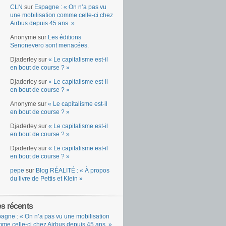
CLN
sur
Espagne : « On n’a pas vu
une mobilisation comme celle-ci chez
Airbus depuis 45 ans. »
Anonyme
sur
Les éditions
Senonevero sont menacées.
Djaderley
sur
« Le capitalisme est-il
en bout de course ? »
Djaderley
sur
« Le capitalisme est-il
en bout de course ? »
Anonyme
sur
« Le capitalisme est-il
en bout de course ? »
Djaderley
sur
« Le capitalisme est-il
en bout de course ? »
Djaderley
sur
« Le capitalisme est-il
en bout de course ? »
pepe
sur
Blog RÉALITÉ : « À propos
du livre de Pettis et Klein »
es récents
agne : « On n’a pas vu une mobilisation
me celle-ci chez Airbus depuis 45 ans. »