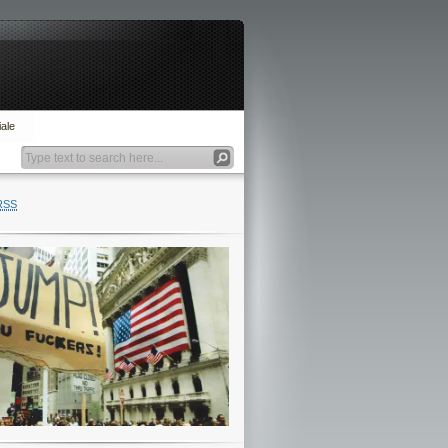
ale
RSS