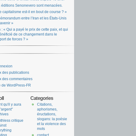
 éditions Senonevero sont menacées.
e capitalisme est-il en bout de course ? »
émorandum entre l’Iran et les États-Unis
l’avenir »
n : « Qui a payé le prix de cette paix, et qui
énéficié de ce changement dans le
port de forces ? »
nnexion
x des publications
x des commentaires
e de WordPress-FR
ll
Categories
nt qu'il y aura
Citations,
l'argent"
aphorismes,
hives
éructations,
slogans: la poésie
uthless critique
et la violence des
inst
mots
rything
sting
contact