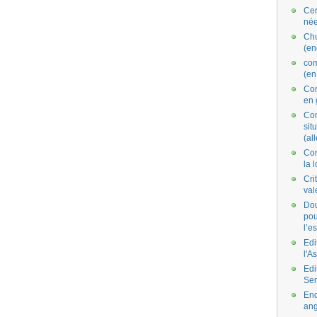
Cer
née
Ch
(en
co
(en
Com
en 
Com
situ
(al
Con
la 
Cri
val
Dou
pou
l’e
Edi
l'A
Edi
Se
End
ang