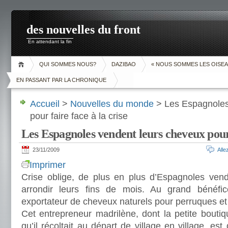
des nouvelles du front
En attendant la fin
QUI SOMMES NOUS?
DAZIBAO
« NOUS SOMMES LES OISEA
EN PASSANT PAR LA CHRONIQUE
Accueil
>
Nouvelles du monde
> Les Espagnoles
pour faire face à la crise
Les Espagnoles vendent leurs cheveux pour f
23/11/2009
All
Imprimer
Crise oblige, de plus en plus d’Espagnoles ven
arrondir leurs fins de mois. Au grand bénéfi
exportateur de cheveux naturels pour perruques et
Cet entrepreneur madrilène, dont la petite bouti
qu’il récoltait au départ de village en village, e