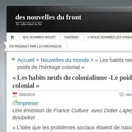
des nouvelles du front
En attendant la fin
QUI SOMMES NOUS?
DAZIBAO
« NOUS SOMMES LES OISEA
EN PASSANT PAR LA CHRONIQUE
Accueil
>
Nouvelles du monde
> « Les habits ne
poids de l’héritage colonial »
« Les habits neufs du colonialisme -Le poid
colonial »
28/02/2019
All
Imprimer
Une émission de France Culture avec Didier Lap
Boubeker
« L’idée que les problèmes sociaux étaient de natur