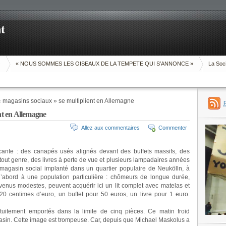
t
O
« NOUS SOMMES LES OISEAUX DE LA TEMPETE QUI S’ANNONCE »
La Soci
 magasins sociaux » se multiplient en Allemagne
ent en Allemagne
Allez aux commentaires
Commenter
cante : des canapés usés alignés devant des buffets massifs, des
n tout genre, des livres à perte de vue et plusieurs lampadaires années
magasin social implanté dans un quartier populaire de Neukölln, à
t d’abord à une population particulière : chômeurs de longue durée,
evenus modestes, peuvent acquérir ici un lit complet avec matelas et
0 centimes d’euro, un buffet pour 50 euros, un livre pour 1 euro.
uitement emportés dans la limite de cinq pièces. Ce matin froid
gasin. Cette image est trompeuse. Car, depuis que Michael Maskolus a