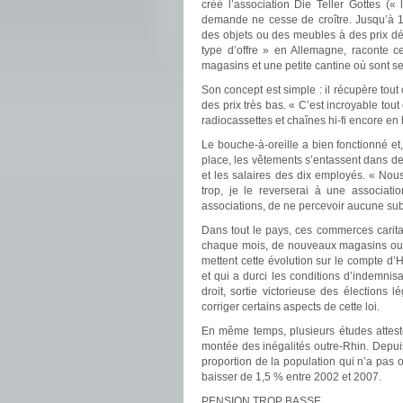
créé l’association Die Teller Gottes («
demande ne cesse de croître. Jusqu’à 15
des objets ou des meubles à des prix dé
type d’offre » en Allemagne, raconte c
magasins et une petite cantine où sont se
Son concept est simple : il récupère tout 
des prix très bas. « C’est incroyable tout
radiocassettes et chaînes hi-fi encore en 
Le bouche-à-oreille a bien fonctionné et, 
place, les vêtements s’entassent dans de
et les salaires des dix employés. « Nous 
trop, je le reverserai à une associati
associations, de ne percevoir aucune su
Dans tout le pays, ces commerces carita
chaque mois, de nouveaux magasins ouvre
mettent cette évolution sur le compte d’
et qui a durci les conditions d’indemni
droit, sortie victorieuse des élections 
corriger certains aspects de cette loi.
En même temps, plusieurs études attest
montée des inégalités outre-Rhin. Depuis
proportion de la population qui n’a pas o
baisser de 1,5 % entre 2002 et 2007.
PENSION TROP BASSE