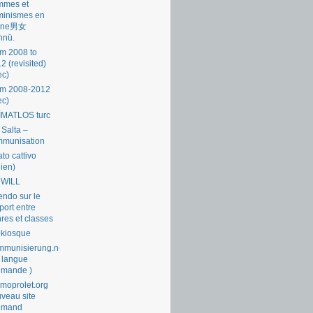
mmes et
minismes en
ine男女
nnü.
m 2008 to
2 (revisited)
ec)
om 2008-2012
ec)
İMATLOS turc
 Salta –
mmunisation
ato cattivo
lien)
 WILL
endo sur le
port entre
res et classes
okiosque
munisierung.net
 langue
emande )
moprolet.org
veau site
lemand