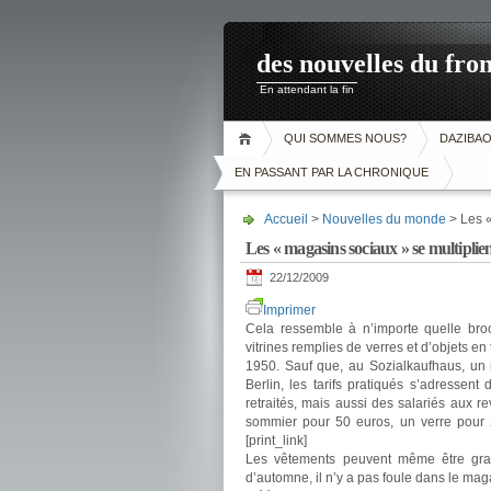
des nouvelles du fron
En attendant la fin
QUI SOMMES NOUS?
DAZIBA
EN PASSANT PAR LA CHRONIQUE
Accueil
>
Nouvelles du monde
> Les «
Les « magasins sociaux » se multipli
22/12/2009
Imprimer
Cela ressemble à n’importe quelle bro
vitrines remplies de verres et d’objets e
1950. Sauf que, au Sozialkaufhaus, un 
Berlin, les tarifs pratiqués s’adressen
retraités, mais aussi des salariés aux r
sommier pour 50 euros, un verre pour 2
[print_link]
Les vêtements peuvent même être grat
d’automne, il n’y a pas foule dans le ma