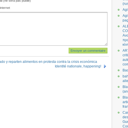
il (ne sera pas publié)
(ru
internet
Agi
Agi
pa
AL
CO
Ανα
πρα
κίν
AR
cri
aut
 y reparten alimentos en protesta contra la crisis económica
co
Identité nationale, happening!
Bad
bah
all
Bl
(an
Bl
art
fra
Car
des
Gue
Co