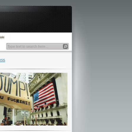
ale
RSS