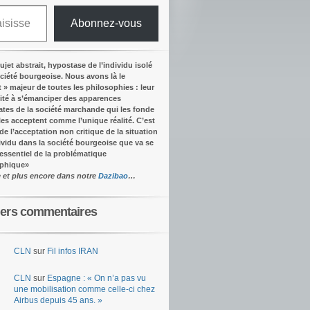
Abonnez-vous
ujet abstrait, hypostase de l’individu isolé
ociété bourgeoise. Nous avons là le
t » majeur de toutes les philosophies : leur
ité à s’émanciper des apparences
tes de la société marchande qui les fonde
lles acceptent comme l’unique réalité.
C’est
 de l’acceptation non critique de la situation
dividu dans la société bourgeoise que va se
’essentiel de la problématique
ophique
»
e et plus encore dans notre
Dazibao
…
iers commentaires
CLN
sur
Fil infos IRAN
CLN
sur
Espagne : « On n’a pas vu
une mobilisation comme celle-ci chez
Airbus depuis 45 ans. »