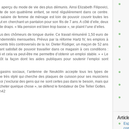
 aperçu du mode de vie des plus démunis. Ainsi Elizabeth Filipovici,
te de son quatrième enfant, se rend régulièrement dans ce centre.
alaire de femme de ménage est loin de pouvoir couvrir toutes les
ut en cherchant un pantalon pour son fils de 7 ans. A côté d’elle, deux
 de draps. « Ma pension est bien trop basse », se plaint l’une d’elles.
us des chômeurs de longue durée. Ce travail rémunéré 1,50 euro de
indemnités mensuelles. Prévus par la réforme Hartz IV, les emplois à
points très controversés de la loi. Dieter Rüdiger, un maçon de 52 ans
 satisfait de pouvoir travailler dans ce magasin à ces conditions :
 et cela va peut-être me permettre d’obtenir un emploi stable. » « Le
ôt la façon dont les aides publiques pour soutenir l’emploi sont
gasins sociaux, l’antenne de Neukölln accepte tous les types de
e très stylé qui cherche des plaques de cuisson pour ses musiciens
i j’exclurai des gens qui ne sont certes pas dans le besoin, mais qui
heter quelque chose », se défend le fondateur de Die Teller Gottes.
3h42
Articl
Esp
com