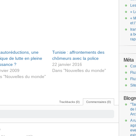
Les
« L
« M
et 
Ira
a b
rap
 autoréductions, une
Tunisie : affrontements des
ique de lutte en pleine
chômeurs avec la police
Méta
issance ?
22 janvier 2016
Co
nvier 2009
Dans "Nouvelles du monde"
Flu
s "Nouvelles du monde"
Flu
Sit
Blogro
Trackbacks (0)
Commentaires (0)
"Ta
de 
Arc
A r
aga
m
eve
exi