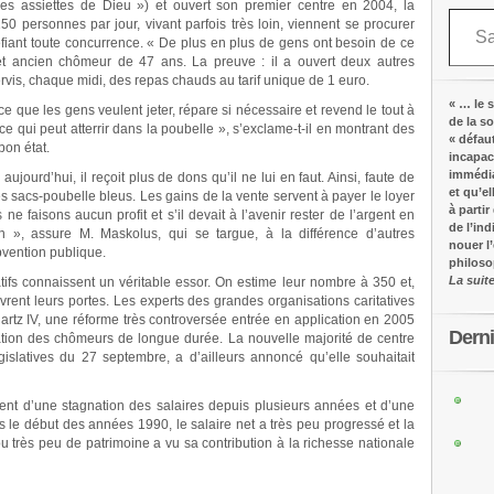
 les assiettes de Dieu ») et ouvert son premier centre en 2004, la
Saisissez votre adresse e-mail…
0 personnes par jour, vivant parfois très loin, viennent se procurer
fiant toute concurrence. « De plus en plus de gens ont besoin de ce
et ancien chômeur de 47 ans. La preuve : il a ouvert deux autres
rvis, chaque midi, des repas chauds au tarif unique de 1 euro.
« … le s
ce que les gens veulent jeter, répare si nécessaire et revend le tout à
de la s
 ce qui peut atterrir dans la poubelle », s’exclame-t-il en montrant des
« défau
bon état.
incapac
immédia
aujourd’hui, il reçoit plus de dons qu’il ne lui en faut. Ainsi, faute de
et qu’e
s sacs-poubelle bleus. Les gains de la vente servent à payer le loyer
à partir
ne faisons aucun profit et s’il devait à l’avenir rester de l’argent en
de l’in
on », assure M. Maskolus, qui se targue, à la différence d’autres
nouer l
bvention publique.
philos
La suit
tifs connaissent un véritable essor. On estime leur nombre à 350 et,
nt leurs portes. Les experts des grandes organisations caritatives
Hartz IV, une réforme très controversée entrée en application en 2005
Dern
sation des chômeurs de longue durée. La nouvelle majorité de centre
législatives du 27 septembre, a d’ailleurs annoncé qu’elle souhaitait
ent d’une stagnation des salaires depuis plusieurs années et d’une
 le début des années 1990, le salaire net a très peu progressé et la
u très peu de patrimoine a vu sa contribution à la richesse nationale