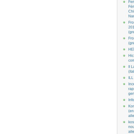
Fe
Fé
Ch
Na
Fro
201
(gr
Fr
(gr
HE
Hic
co
Il L
(ita
ILL
Inc
rap
gen
Inf
Kom
(en
all
kos
nou
al