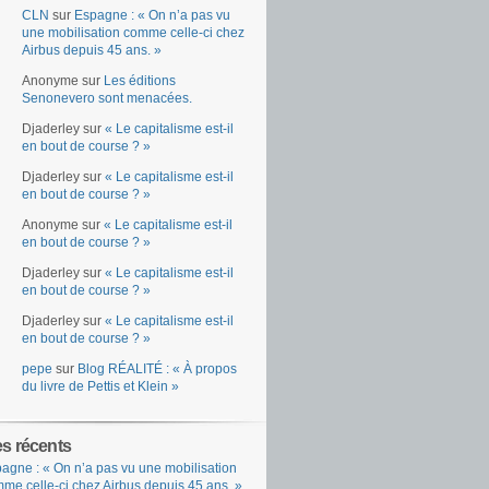
CLN
sur
Espagne : « On n’a pas vu
une mobilisation comme celle-ci chez
Airbus depuis 45 ans. »
Anonyme
sur
Les éditions
Senonevero sont menacées.
Djaderley
sur
« Le capitalisme est-il
en bout de course ? »
Djaderley
sur
« Le capitalisme est-il
en bout de course ? »
Anonyme
sur
« Le capitalisme est-il
en bout de course ? »
Djaderley
sur
« Le capitalisme est-il
en bout de course ? »
Djaderley
sur
« Le capitalisme est-il
en bout de course ? »
pepe
sur
Blog RÉALITÉ : « À propos
du livre de Pettis et Klein »
es récents
agne : « On n’a pas vu une mobilisation
me celle-ci chez Airbus depuis 45 ans. »