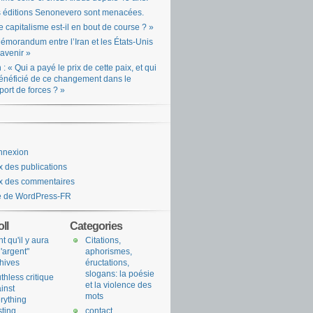
 éditions Senonevero sont menacées.
e capitalisme est-il en bout de course ? »
émorandum entre l’Iran et les États-Unis
l’avenir »
n : « Qui a payé le prix de cette paix, et qui
énéficié de ce changement dans le
port de forces ? »
nnexion
x des publications
x des commentaires
e de WordPress-FR
ll
Categories
nt qu'il y aura
Citations,
l'argent"
aphorismes,
hives
éructations,
slogans: la poésie
uthless critique
et la violence des
inst
mots
rything
sting
contact