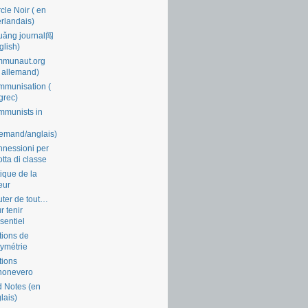
cle Noir ( en
rlandais)
uǎng journal闯
glish)
mmunaut.org
 allemand)
munisation (
grec)
munists in
lemand/anglais)
nessioni per
lotta di classe
tique de la
eur
ter de tout…
r tenir
ssentiel
tions de
symétrie
tions
nonevero
 Notes (en
lais)