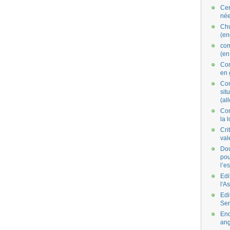
Cer
née
Ch
(en
co
(en
Com
en 
Com
situ
(al
Con
la 
Cri
val
Dou
pou
l’e
Edi
l'A
Edi
Se
End
ang