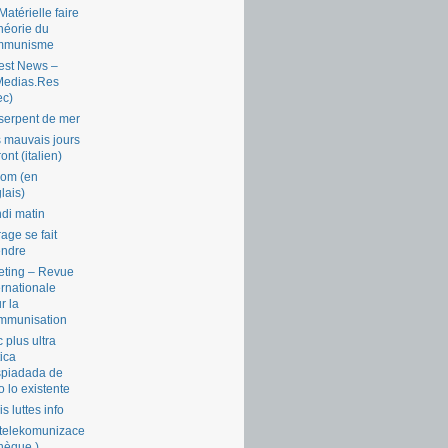
Matérielle faire
théorie du
mmunisme
est News –
Medias.Res
ec)
serpent de mer
 mauvais jours
ront (italien)
com (en
lais)
di matin
rage se fait
endre
ting – Revue
ernationale
r la
mmunisation
 plus ultra
tica
piadada de
o lo existente
is luttes info
telekomunizace
chèque )