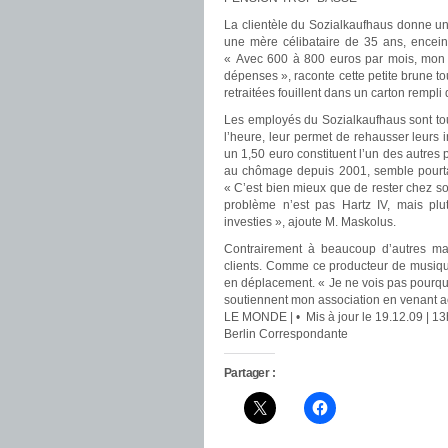
La clientèle du Sozialkaufhaus donne un
une mère célibataire de 35 ans, encein
« Avec 600 à 800 euros par mois, mon s
dépenses », raconte cette petite brune to
retraitées fouillent dans un carton rempli
Les employés du Sozialkaufhaus sont to
l’heure, leur permet de rehausser leurs 
un 1,50 euro constituent l’un des autres 
au chômage depuis 2001, semble pourtant
« C’est bien mieux que de rester chez soi
problème n’est pas Hartz IV, mais plut
investies », ajoute M. Maskolus.
Contrairement à beaucoup d’autres ma
clients. Comme ce producteur de musiqu
en déplacement. « Je ne vois pas pourquo
soutiennent mon association en venant ac
LE MONDE | • Mis à jour le 19.12.09 | 1
Berlin Correspondante
Partager :