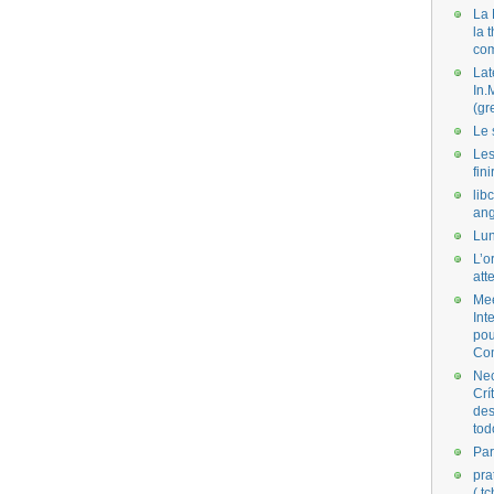
La 
la 
co
Lat
In.
(gr
Le 
Les
fini
lib
ang
Lun
L’o
att
Mee
Int
pou
Co
Nec
Crí
des
tod
Par
pra
( t