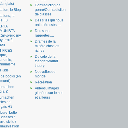
s/anglais)
Contradiction de
tation, le Blog
genre/Contradiction
de classes
tations, la
ge FB
Des sites qui nous
ont intéressés….
ERTA
MUNISTA
Des sons
ζητώντας την
rapportés….
γματική
Drames de la
ηση
misère chez les
TIFICES
riches
tique,
Du coté de la
onomie,
théorie/Around
mmunisme
theory
 Kids
Nouvelles du
oe books (en
monde
emand)
Récréation
aumachen
Vidéos, images
glais)
glanées sur le net
aumachen
et ailleurs
icles en
nçais HS
bure, Lutte
 classes /
rre civile /
mmunisation