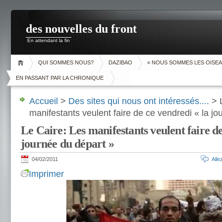
des nouvelles du front
En attendant la fin
QUI SOMMES NOUS?
DAZIBAO
« NOUS SOMMES LES OISEA
EN PASSANT PAR LA CHRONIQUE
Accueil
>
Des sites qui nous ont intéressés....
> L
manifestants veulent faire de ce vendredi « la jo
Le Caire: Les manifestants veulent faire de
journée du départ »
04/02/2011
All
Imprimer