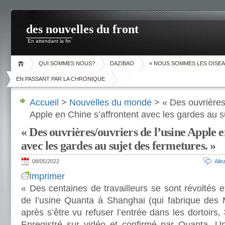
des nouvelles du front
En attendant la fin
QUI SOMMES NOUS?
DAZIBAO
« NOUS SOMMES LES OISEA
EN PASSANT PAR LA CHRONIQUE
Accueil
>
Nouvelles du monde
> « Des ouvrières/
Apple en Chine s’affrontent avec les gardes au s
« Des ouvrières/ouvriers de l’usine Apple e
avec les gardes au sujet des fermetures. »
08/05/2022
All
Imprimer
« Des centaines de travailleurs se sont révoltés e
de l’usine Quanta à Shanghai (qui fabrique des 
après s’être vu refuser l’entrée dans les dortoirs,
Enregistré sur vidéo et confirmé par Quanta. Une